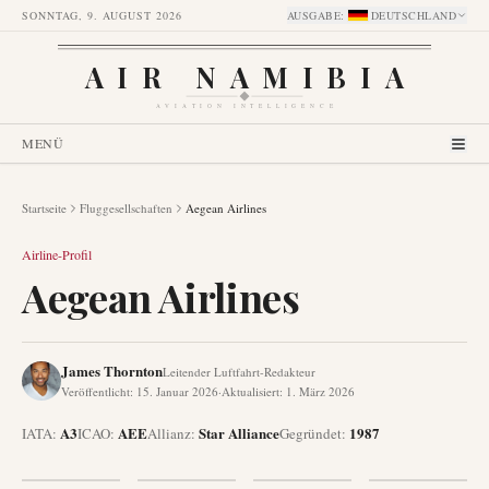
SONNTAG, 9. AUGUST 2026
AUSGABE
:
DEUTSCHLAND
AIR NAMIBIA
AVIATION INTELLIGENCE
MENÜ
Startseite
Fluggesellschaften
Aegean Airlines
Airline-Profil
Aegean Airlines
James Thornton
Leitender Luftfahrt-Redakteur
Veröffentlicht
:
15. Januar 2026
·
Aktualisiert
:
1. März 2026
A3
AEE
Star Alliance
1987
IATA:
ICAO:
Allianz
:
Gegründet
: