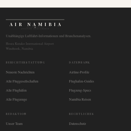
AIR NAMIBIA
AVIATION INTELLIGENCE
Unabhängige Luftfahrt-Informationen und Branchenanalysen.
Hosea Kutako International Airport
Windhoek, Namibia
BERICHTERSTATTUNG
DATENBANK
Neueste Nachrichten
Airline-Profile
Alle Fluggesellschaften
Flughafen-Guides
Alle Flughäfen
Flugzeug-Specs
Alle Flugzeuge
Namibia Reisen
REDAKTION
RECHTLICHES
Unser Team
Datenschutz