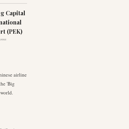
ng Capital
national
rt (PEK)
kreuz
hinese airline
the 'Big
 world.