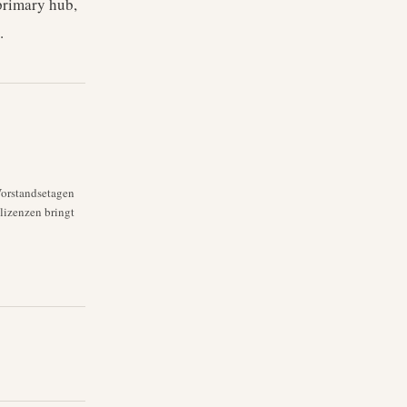
 primary hub,
.
Vorstandsetagen
lizenzen bringt