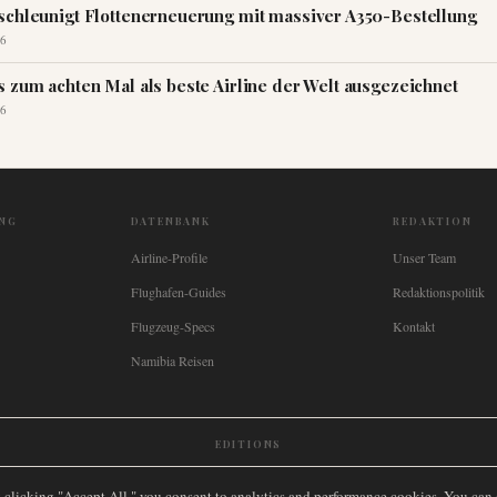
schleunigt Flottenerneuerung mit massiver A350-Bestellung
6
s zum achten Mal als beste Airline der Welt ausgezeichnet
6
NG
DATENBANK
REDAKTION
Airline-Profile
Unser Team
Flughafen-Guides
Redaktionspolitik
Flugzeug-Specs
Kontakt
Namibia Reisen
EDITIONS
New Zealand
🇿🇦
South Africa
🇸🇬
Singapore
🇩🇪
Deutschland
🇳🇱
Nederland
🇫🇷
France
🇮
y clicking "Accept All," you consent to analytics and performance cookies. You can