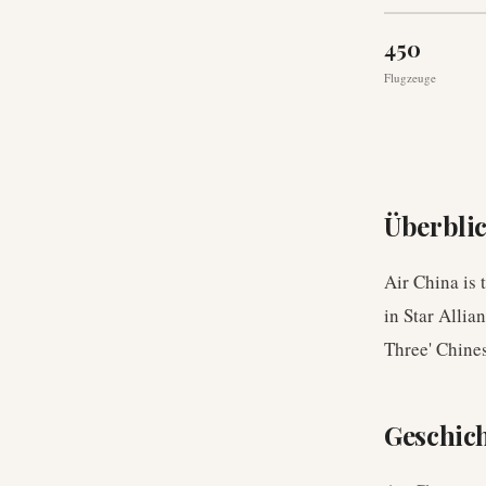
450
Flugzeuge
Überbli
Air China is 
in Star Allia
Three' Chines
Geschic