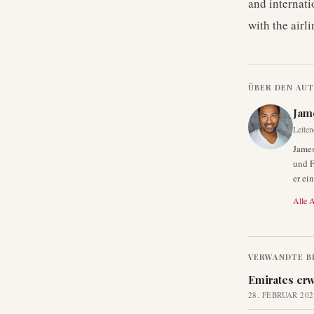
and internati
with the airl
ÜBER DEN AU
Jam
Leiten
James
und F
er ei
Alle A
VERWANDTE B
Emirates erw
28. FEBRUAR 202