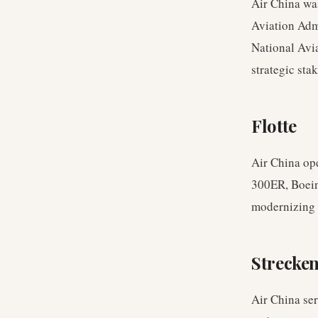
Air China wa
Aviation Adm
National Avi
strategic sta
Flotte
Air China op
300ER, Boein
modernizing 
Strecke
Air China se