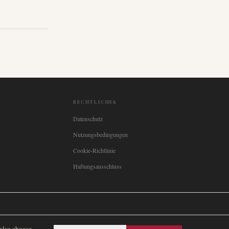
RECHTLICHES
Datenschutz
Nutzungsbedingungen
Cookie-Richtlinie
Haftungsausschluss

Italia
🇪🇸
España
🇧🇷
Brasil
🇸🇪
Sverige
🇳🇴
Norge
🇩🇰
Danmark
 also choose