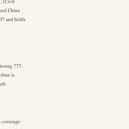
C (Civil
wned China
007 and holds
Boeing 777-
rline is
aft.
c coverage