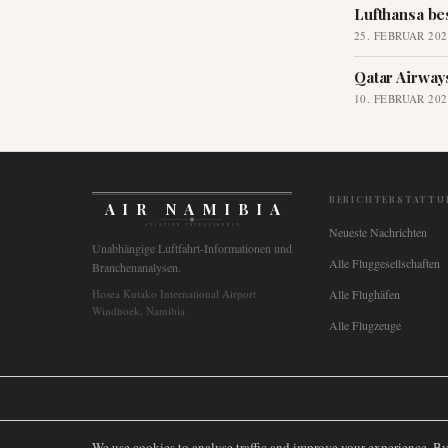
Lufthansa be
25. FEBRUAR 202
Qatar Airway
10. FEBRUAR 202
BERICHTERSTATTU
AIR NAMIBIA
AVIATION INTELLIGENCE
Neueste Nachrichten
Unabhängige Luftfahrt-Informationen und
Alle Fluggesellschaften
Branchenanalysen.
Hosea Kutako International Airport
Alle Flughäfen
Windhoek, Namibia
Alle Flugzeuge
🌐
International
🇬🇧
United Kingdom
🇦🇺
Australia
🇨🇦
Canada
🇳🇿
We use cookies to analyse traffic and improve your experience. B