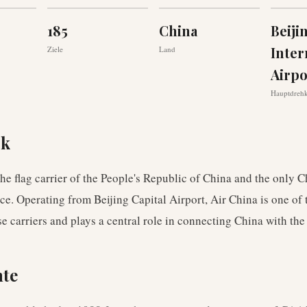
185
China
Beiji
Inter
Ziele
Land
Airpo
Hauptdreh
ck
the flag carrier of the People's Republic of China and the only C
nce. Operating from Beijing Capital Airport, Air China is one of 
e carriers and plays a central role in connecting China with the
hte