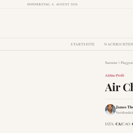
DONNERSTAG, 6. AUGUST 2026
STARTSEITE
NACHRICHTE
Startseite
Fluggese
Airline-Profil
Air C
James Th
Veröffentlic
CA
IATA:
ICAO: