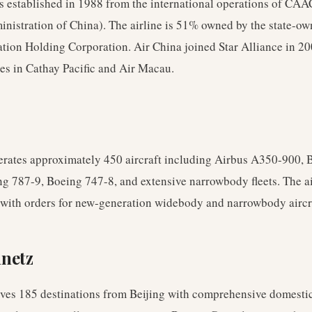
s established in 1988 from the international operations of CAA
inistration of China). The airline is 51% owned by the state-o
ation Holding Corporation. Air China joined Star Alliance in 2
kes in Cathay Pacific and Air Macau.
erates approximately 450 aircraft including Airbus A350-900, 
g 787-9, Boeing 747-8, and extensive narrowbody fleets. The ai
with orders for new-generation widebody and narrowbody aircr
nnetz
rves 185 destinations from Beijing with comprehensive domesti