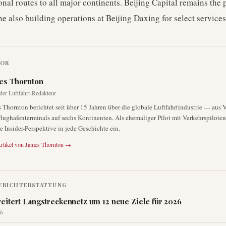
onal routes to all major continents. Beijing Capital remains the
ine also building operations at Beijing Daxing for select services
TOR
es Thornton
der Luftfahrt-Redakteur
 Thornton berichtet seit über 15 Jahren über die globale Luftfahrtindustrie — aus 
lughafenterminals auf sechs Kontinenten. Als ehemaliger Pilot mit Verkehrspiloten
ne Insider-Perspektive in jede Geschichte ein.
rtikel von
James Thornton
→
ERICHTERSTATTUNG
eitert Langstreckennetz um 12 neue Ziele für 2026
6