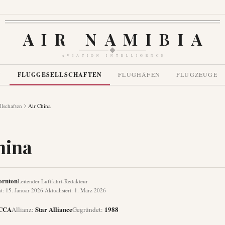
AIR NAMIBIA
AVIATION INTELLIGENCE
N
FLUGGESELLSCHAFTEN
FLUGHÄFEN
FLUGZEUGE
llschaften
Air China
hina
ornton
Leitender Luftfahrt-Redakteur
ht
:
15. Januar 2026
·
Aktualisiert
:
1. März 2026
CCA
Star Alliance
1988
Allianz
:
Gegründet
: