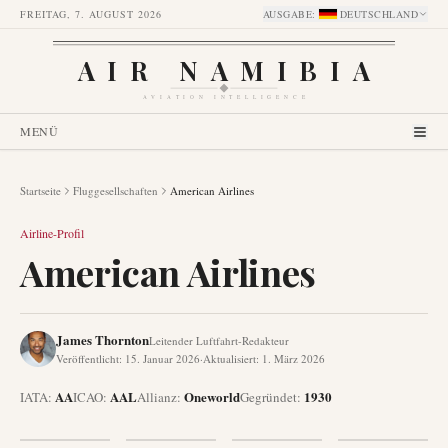
FREITAG, 7. AUGUST 2026
AUSGABE
:
DEUTSCHLAND
AIR NAMIBIA
AVIATION INTELLIGENCE
MENÜ
Startseite
Fluggesellschaften
American Airlines
Airline-Profil
American Airlines
James Thornton
Leitender Luftfahrt-Redakteur
Veröffentlicht
:
15. Januar 2026
·
Aktualisiert
:
1. März 2026
AA
AAL
Oneworld
1930
IATA:
ICAO:
Allianz
:
Gegründet
: