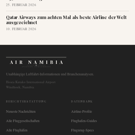
25. FEBRUAR 2026
Qatar Airways zum achten Mal als beste Airline der Welt
ausgezeichnet
10. FEBRUAR 2026
AIR NAMIBIA
AVIATION INTELLIGENCE
Unabhängige Luftfahrt-Informationen und Branchenanalysen.
Hosea Kutako International Airport
Windhoek, Namibia
BERICHTERSTATTUNG
DATENBANK
Neueste Nachrichten
Airline-Profile
Alle Fluggesellschaften
Flughafen-Guides
Alle Flughäfen
Flugzeug-Specs