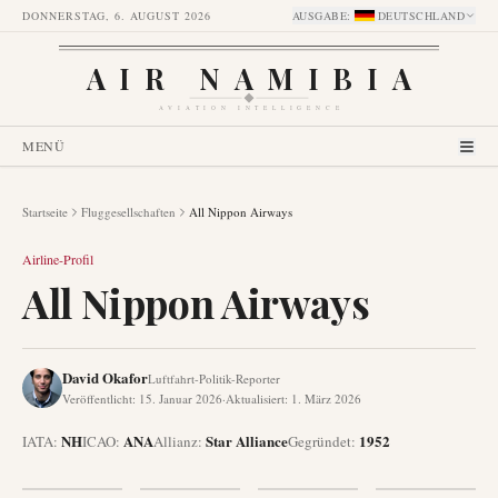
DONNERSTAG, 6. AUGUST 2026
AUSGABE
:
DEUTSCHLAND
AIR NAMIBIA
AVIATION INTELLIGENCE
MENÜ
Startseite
Fluggesellschaften
All Nippon Airways
Airline-Profil
All Nippon Airways
David Okafor
Luftfahrt-Politik-Reporter
Veröffentlicht
:
15. Januar 2026
·
Aktualisiert
:
1. März 2026
NH
ANA
Star Alliance
1952
IATA:
ICAO:
Allianz
:
Gegründet
: