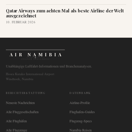
Qatar Airways zum achten Mal als beste Airline der Welt
ausgezeichnet
10. FEBRUAR 2026
AIR NAMIBIA
AVIATION INTELLIGENCE
Unabhängige Luftfahrt-Informationen und Branchenanalysen.
Hosea Kutako International Airport
Windhoek, Namibia
BERICHTERSTATTUNG
DATENBANK
Neueste Nachrichten
Airline-Profile
Alle Fluggesellschaften
Flughafen-Guides
Alle Flughäfen
Flugzeug-Specs
Alle Flugzeuge
Namibia Reisen