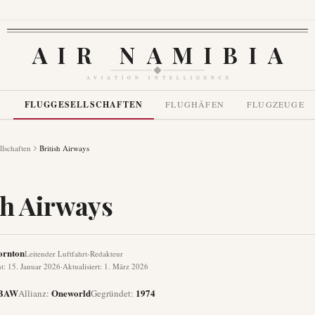
AIR NAMIBIA
AVIATION INTELLIGENCE
N
FLUGGESELLSCHAFTEN
FLUGHÄFEN
FLUGZEUGE
llschaften
British Airways
sh Airways
ornton
Leitender Luftfahrt-Redakteur
ht
:
15. Januar 2026
·
Aktualisiert
:
1. März 2026
BAW
Oneworld
1974
Allianz
:
Gegründet
: