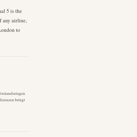
l 5 is the
 any airline,
 London to
Vorstandsetagen
lizenzen bringt