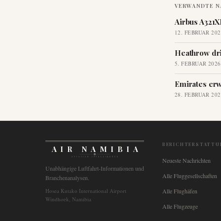
VERWANDTE N
Airbus A321X
12. FEBRUAR 202
Heathrow dri
5. FEBRUAR 2026
Emirates erw
28. FEBRUAR 202
BERICHTERSTATTU
AIR NAMIBIA
AVIATION INTELLIGENCE
Neueste Nachrichten
Unabhängige Luftfahrt-Informationen und
Alle Fluggesellschaften
Branchenanalysen.
Hosea Kutako International Airport
Alle Flughäfen
Windhoek, Namibia
Alle Flugzeuge