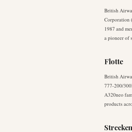
British Airw
Corporation 
1987 and mer
a pioneer of
Flotte
British Airw
777-200/300E
A320neo famil
products acro
Strecke