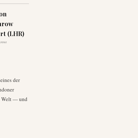
on
hrow
rt (LHR)
kreuz
 eines der
ondoner
r Welt — und