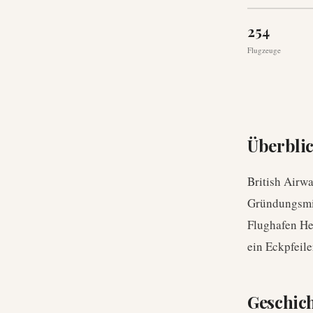
254
Flugzeuge
Überbli
British Airwa
Gründungsmit
Flughafen He
ein Eckpfeile
Geschic