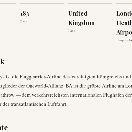
183
United
Lond
Kingdom
Heat
Ziele
Airpo
Land
Hauptdreh
ck
ys ist die Flaggcarrier-Airline des Vereinigten Königreichs und
glieder der Oneworld-Allianz. BA ist die größte Airline am L
athrow — dem verkehrsreichsten internationalen Flughafen de
r der transatlantischen Luftfahrt.
hte