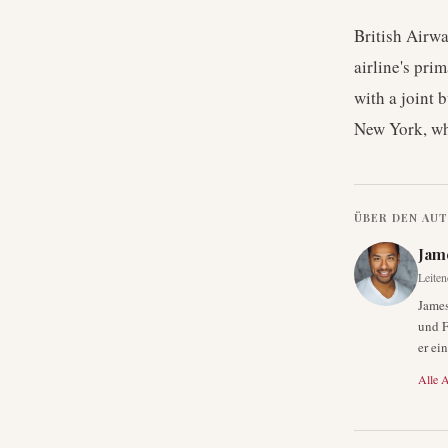
British Airw
airline's pri
with a joint 
New York, wh
ÜBER DEN AU
Jam
Leiten
James
und F
er ei
Alle A