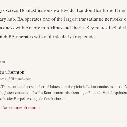
ays serves 183 destinations worldwide. London Heathrow Termina
mary hub. BA operates one of the largest transatlantic networks of
business with American Airlines and Iberia. Key routes include
ich BA operates with multiple daily frequencies.
TOR
es Thornton
der Luftfahrt-Redakteur
 Thornton berichtet seit über 15 Jahren über die globale Luftfahrtindustrie — aus 
lughafenterminals auf sechs Kontinenten. Als ehemaliger Pilot mit Verkehrspiloten
ne Insider-Perspektive in jede Geschichte ein.
rtikel von
James Thornton
→