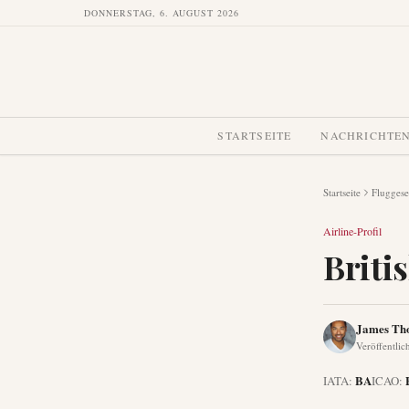
DONNERSTAG, 6. AUGUST 2026
STARTSEITE
NACHRICHTE
Startseite
Fluggese
Airline-Profil
Briti
James Th
Veröffentlic
BA
IATA:
ICAO: