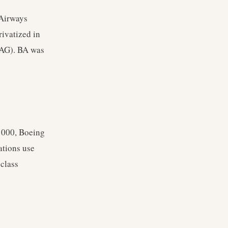
 Airways
ivatized in
IAG). BA was
-1000, Boeing
ations use
 class