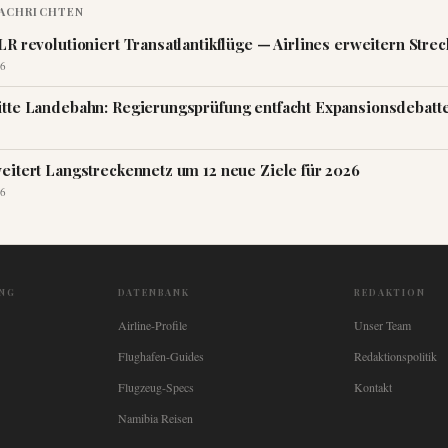
ACHRICHTEN
LR revolutioniert Transatlantikflüge — Airlines erweitern Stre
6
tte Landebahn: Regierungsprüfung entfacht Expansionsdebatt
eitert Langstreckennetz um 12 neue Ziele für 2026
6
NG
DATENBANK
REDAKTION
Airline-Profile
Unser Team
Flughafen-Guides
Redaktionspolitik
Flugzeug-Specs
Kontakt
Namibia Reisen