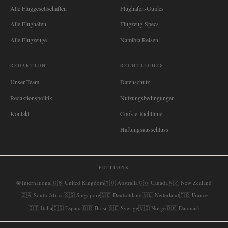
Alle Fluggesellschaften
Flughafen-Guides
Alle Flughäfen
Flugzeug-Specs
Alle Flugzeuge
Namibia Reisen
REDAKTION
RECHTLICHES
Unser Team
Datenschutz
Redaktionspolitik
Nutzungsbedingungen
Kontakt
Cookie-Richtlinie
Haftungsausschluss
EDITIONS
🌐
International
🇬🇧
United Kingdom
🇦🇺
Australia
🇨🇦
Canada
🇳🇿
New Zealand
🇿🇦
South Africa
🇸🇬
Singapore
🇩🇪
Deutschland
🇳🇱
Nederland
🇫🇷
France
🇮🇹
Italia
🇪🇸
España
🇧🇷
Brasil
🇸🇪
Sverige
🇳🇴
Norge
🇩🇰
Danmark