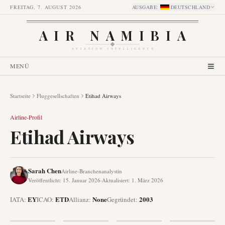
FREITAG, 7. AUGUST 2026
AUSGABE
:
DEUTSCHLAND
AIR NAMIBIA
AVIATION INTELLIGENCE
MENÜ
Startseite
Fluggesellschaften
Etihad Airways
Airline-Profil
Etihad Airways
Sarah Chen
Airline-Branchenanalystin
Veröffentlicht
:
15. Januar 2026
·
Aktualisiert
:
1. März 2026
EY
ETD
None
2003
IATA:
ICAO:
Allianz
:
Gegründet
: