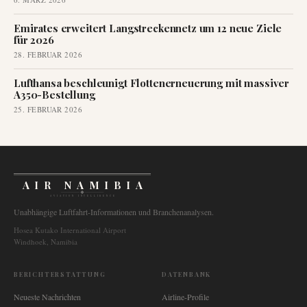
Emirates erweitert Langstreckennetz um 12 neue Ziele
für 2026
28. FEBRUAR 2026
Lufthansa beschleunigt Flottenerneuerung mit massiver
A350-Bestellung
25. FEBRUAR 2026
AIR NAMIBIA
AVIATION INTELLIGENCE
Unabhängige Luftfahrt-Informationen und Branchenanalysen.
Hosea Kutako International Airport
Windhoek, Namibia
BERICHTERSTATTUNG
DATENBANK
Neueste Nachrichten
Airline-Profile