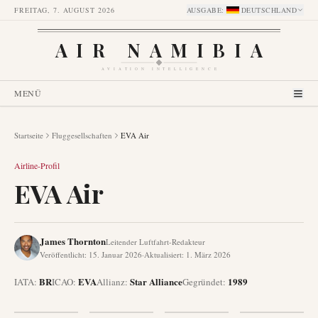
FREITAG, 7. AUGUST 2026
AUSGABE
:
DEUTSCHLAND
AIR NAMIBIA
AVIATION INTELLIGENCE
MENÜ
Startseite
Fluggesellschaften
EVA Air
Airline-Profil
EVA Air
James Thornton
Leitender Luftfahrt-Redakteur
Veröffentlicht
:
15. Januar 2026
·
Aktualisiert
:
1. März 2026
BR
EVA
Star Alliance
1989
IATA:
ICAO:
Allianz
:
Gegründet
: