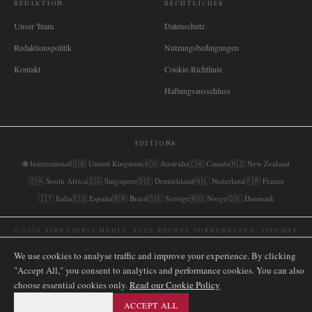
REDAKTION
RECHTLICHES
Unser Team
Datenschutz
Redaktionspolitik
Nutzungsbedingungen
Kontakt
Cookie-Richtlinie
Haftungsausschluss
EDITIONS
🌐
International
🇬🇧
United Kingdom
🇦🇺
Australia
🇨🇦
Canada
🇳🇿
New Zealand
🇿🇦
South Africa
🇸🇬
Singapore
🇩🇪
Deutschland
🇳🇱
Nederland
🇫🇷
France
🇮🇹
Italia
🇪🇸
España
🇧🇷
Brasil
🇸🇪
Sverige
🇳🇴
Norge
🇩🇰
Danmark
©
2026
AIRNAMIBIA MEDIA.
ALLE RECHTE VORBEHALTEN.
SITEMAP
We use cookies to analyse traffic and improve your experience. By clicking
"Accept All," you consent to analytics and performance cookies. You can also
choose essential cookies only.
Read our Cookie Policy
ESSENTIAL ONLY
ACCEPT ALL