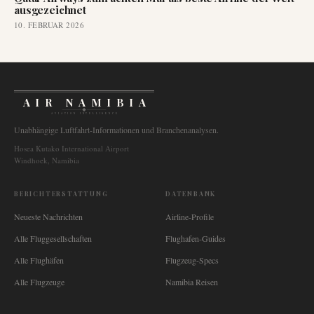
ausgezeichnet
10. FEBRUAR 2026
AIR NAMIBIA
AVIATION INTELLIGENCE
Unabhängige Luftfahrt-Informationen und Branchenanalysen.
Hosea Kutako International Airport
Windhoek, Namibia
BERICHTERSTATTUNG
DATENBANK
Neueste Nachrichten
Airline-Profile
Alle Fluggesellschaften
Flughafen-Guides
Alle Flughäfen
Flugzeug-Specs
Alle Flugzeuge
Namibia Reisen