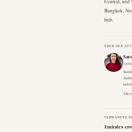
Central, and 
Bangkok, New
hub.
ÜBER DEN AU
Sar
Airlin
Sarah
Airli
entsc
Alle A
VERWANDTE B
Emirates erw