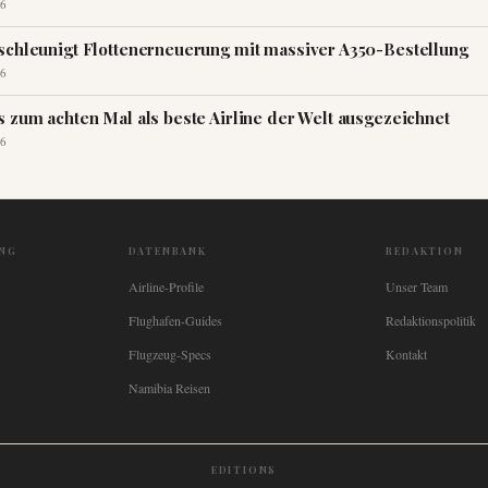
6
schleunigt Flottenerneuerung mit massiver A350-Bestellung
6
s zum achten Mal als beste Airline der Welt ausgezeichnet
6
NG
DATENBANK
REDAKTION
Airline-Profile
Unser Team
Flughafen-Guides
Redaktionspolitik
Flugzeug-Specs
Kontakt
Namibia Reisen
EDITIONS