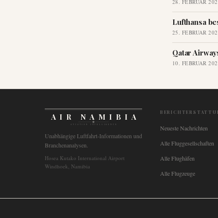
28. FEBRUAR 202
Lufthansa be
25. FEBRUAR 202
Qatar Airway
10. FEBRUAR 202
BERICHTERSTATTU
AIR NAMIBIA
AVIATION INTELLIGENCE
Neueste Nachrichten
Unabhängige Luftfahrt-Informationen und
Alle Fluggesellschaften
Branchenanalysen.
Hosea Kutako International Airport
Alle Flughäfen
Windhoek, Namibia
Alle Flugzeuge