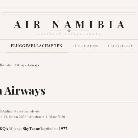
AIR NAMIBIA
AVIATION INTELLIGENCE
N
FLUGGESELLSCHAFTEN
FLUGHÄFEN
FLUGZEUGE
llschaften
Kenya Airways
 Airways
en
Airline-Branchenanalystin
ht
:
15. Januar 2026
·
Aktualisiert
:
1. März 2026
KQA
SkyTeam
1977
Allianz
:
Gegründet
: