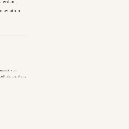
msterdam,
n aviation
dynamik von
Luftfahrtberatung