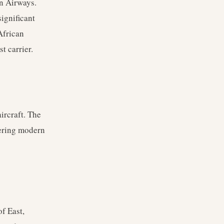
n Airways.
ignificant
African
t carrier.
rcraft. The
fering modern
f East,