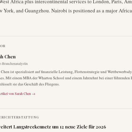
West Africa plus intercontinental services to London, Paris, A
 York, and Guangzhou. Nairobi is positioned as a major Africa
TOR
ah Chen
e-Branchenanalystin
 Chen ist spezialisiert auf finanzielle Leistung, Flottenstrategie und Wettbewerbs
nes. Mit einem MBA der Wharton School und einem Jahrzehnt bei einer führenden 
hlüsselt sie das Geschäft des Fliegens.
rtikel von
Sarah Chen
→
ERICHTERSTATTUNG
eitert Langstreckennetz um 12 neue Ziele für 2026