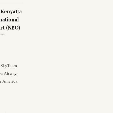
 Kenyatta
national
rt (NBO)
kreuz
he SkyTeam
nya Airways
th America.