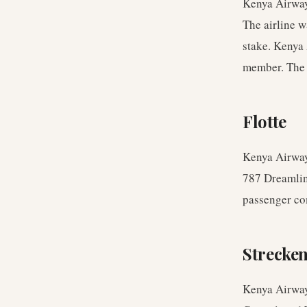
Kenya Airway
The airline w
stake. Kenya 
member. The a
Flotte
Kenya Airway
787 Dreamline
passenger co
Strecke
Kenya Airways