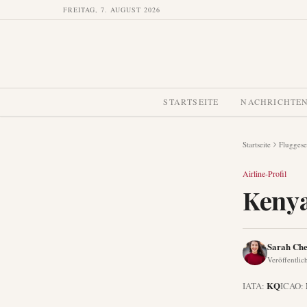
FREITAG, 7. AUGUST 2026
STARTSEITE
NACHRICHTE
Startseite
Fluggese
Airline-Profil
Kenya
Sarah Ch
Veröffentlic
KQ
IATA:
ICAO: