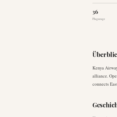
36
Flugzeuge
Überbli
Kenya Airways
alliance. Op
connects East
Geschic