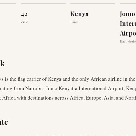
42
Kenya
Jomo
Inter
Ziele
Land
Airpo
Hauptdreh
ck
 is the flag carrier of Kenya and the only African airline in t
erating from Nairobi's Jomo Kenyatta International Airport, Ke
 Africa with destinations across Africa, Europe, Asia, and Nor
hte