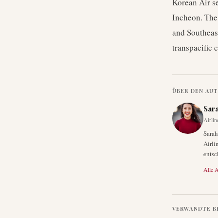
Korean Air s
Incheon. The 
and Southeas
transpacific 
ÜBER DEN AU
Sar
Airlin
Sarah
Airli
entsc
Alle A
VERWANDTE B