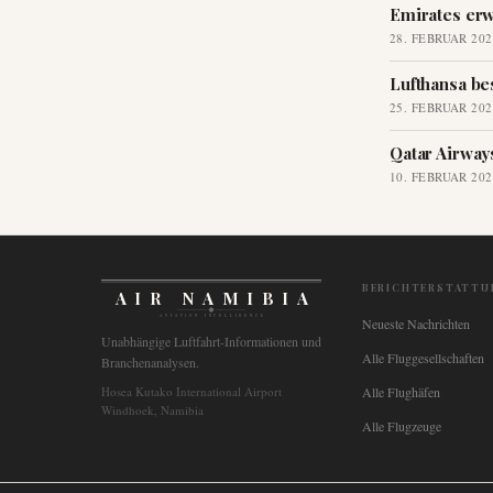
Emirates erw
28. FEBRUAR 202
Lufthansa be
25. FEBRUAR 202
Qatar Airway
10. FEBRUAR 202
BERICHTERSTATTU
AIR NAMIBIA
AVIATION INTELLIGENCE
Neueste Nachrichten
Unabhängige Luftfahrt-Informationen und
Alle Fluggesellschaften
Branchenanalysen.
Hosea Kutako International Airport
Alle Flughäfen
Windhoek, Namibia
Alle Flugzeuge