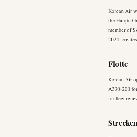
Korean Air w
the Hanjin Gr
member of Sk
2024, creates
Flotte
Korean Air o
A330-200 for
for fleet ren
Strecke