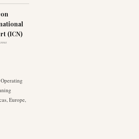
eon
national
rt (ICN)
kreuz
. Operating
nning
cas, Europe,