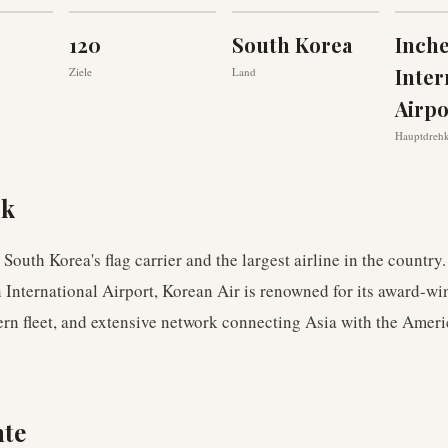
120
South Korea
Inch
Inter
Ziele
Land
Airpo
Hauptdreh
ck
 South Korea's flag carrier and the largest airline in the country
International Airport, Korean Air is renowned for its award-wi
rn fleet, and extensive network connecting Asia with the Ameri
hte