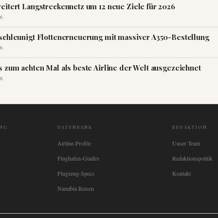
eitert Langstreckennetz um 12 neue Ziele für 2026
6
schleunigt Flottenerneuerung mit massiver A350-Bestellung
6
s zum achten Mal als beste Airline der Welt ausgezeichnet
6
NG
DATENBANK
REDAKTION
Airline-Profile
Unser Team
Flughafen-Guides
Redaktionspolitik
Flugzeug-Specs
Kontakt
Namibia Reisen