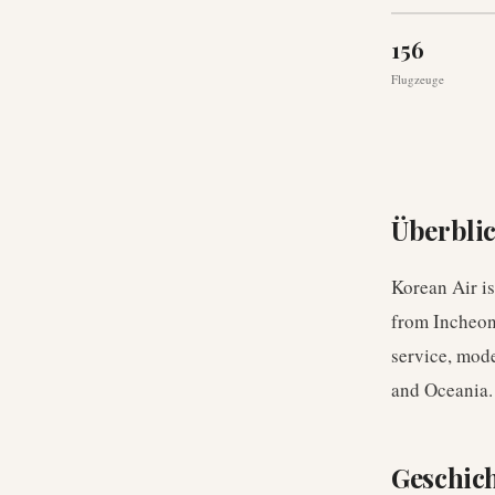
156
Flugzeuge
Überbli
Korean Air is
from Incheon 
service, mode
and Oceania.
Geschic