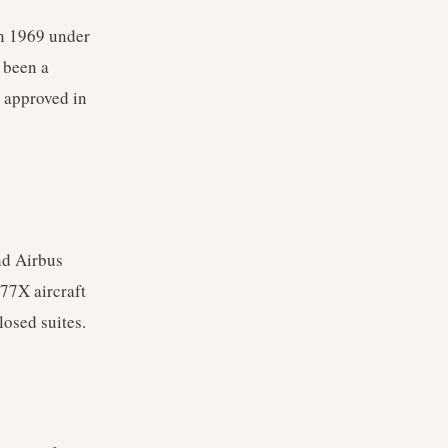
in 1969 under
s been a
 approved in
nd Airbus
77X aircraft
losed suites.