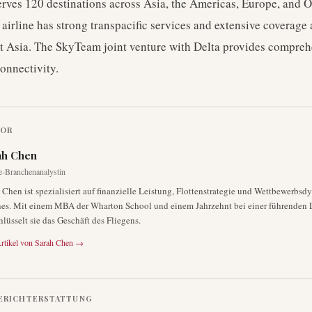
erves 120 destinations across Asia, the Americas, Europe, and 
airline has strong transpacific services and extensive coverage 
t Asia. The SkyTeam joint venture with Delta provides compreh
connectivity.
TOR
ah Chen
e-Branchenanalystin
 Chen ist spezialisiert auf finanzielle Leistung, Flottenstrategie und Wettbewerbs
nes. Mit einem MBA der Wharton School und einem Jahrzehnt bei einer führenden 
hlüsselt sie das Geschäft des Fliegens.
rtikel von
Sarah Chen
→
ERICHTERSTATTUNG