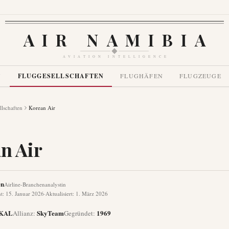
AIR NAMIBIA
AVIATION INTELLIGENCE
N
FLUGGESELLSCHAFTEN
FLUGHÄFEN
FLUGZEUGE
llschaften
Korean Air
n Air
en
Airline-Branchenanalystin
ht
:
15. Januar 2026
·
Aktualisiert
:
1. März 2026
KAL
SkyTeam
1969
Allianz
:
Gegründet
: