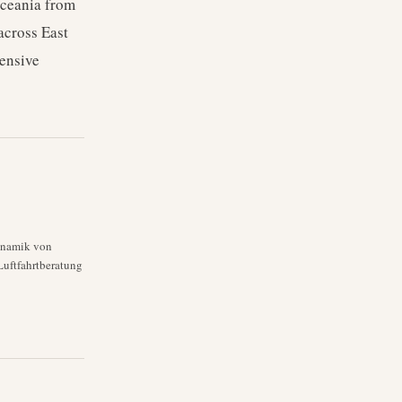
Oceania from
across East
ensive
dynamik von
Luftfahrtberatung