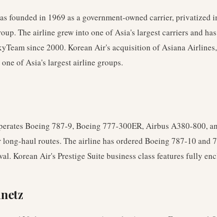
as founded in 1969 as a government-owned carrier, privatized 
oup. The airline grew into one of Asia's largest carriers and ha
yTeam since 2000. Korean Air's acquisition of Asiana Airlines,
 one of Asia's largest airline groups.
perates Boeing 787-9, Boeing 777-300ER, Airbus A380-800, a
 long-haul routes. The airline has ordered Boeing 787-10 and 7
ewal. Korean Air's Prestige Suite business class features fully enc
nnetz