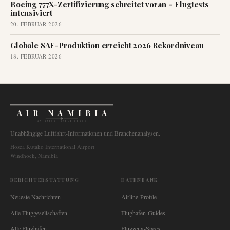
Boeing 777X-Zertifizierung schreitet voran – Flugtests
intensiviert
20. FEBRUAR 2026
Globale SAF-Produktion erreicht 2026 Rekordniveau
18. FEBRUAR 2026
AIR NAMIBIA
AVIATION INTELLIGENCE
Unabhängige Luftfahrt-Informationen und Branchenanalysen.
Hosea Kutako International Airport
Windhoek, Namibia
BERICHTERSTATTUNG
DATENBANK
Neueste Nachrichten
Airline-Profile
Alle Fluggesellschaften
Flughafen-Guides
Alle Flughäfen
Flugzeug-Specs