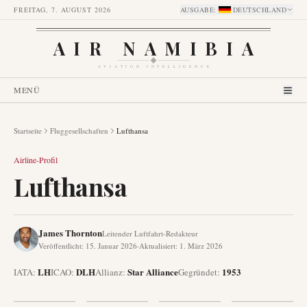
FREITAG, 7. AUGUST 2026
AUSGABE
:
DEUTSCHLAND
AIR NAMIBIA
AVIATION INTELLIGENCE
MENÜ
Startseite
Fluggesellschaften
Lufthansa
Airline-Profil
Lufthansa
James Thornton
Leitender Luftfahrt-Redakteur
Veröffentlicht
:
15. Januar 2026
·
Aktualisiert
:
1. März 2026
LH
DLH
Star Alliance
1953
IATA:
ICAO:
Allianz
:
Gegründet
: