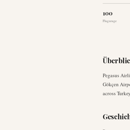
100
Flugzeuge
Überbli
Pegasus Airli
Gökçen Airpor
across Turkey
Geschic