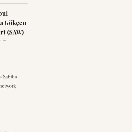
bul
ha Gökçen
rt (SAW)
kreuz
's Sabiha
 network