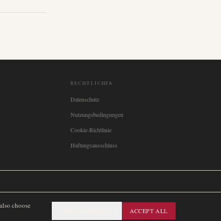
RECHTLICHES
Datenschutz
Nutzungsbedingungen
Cookie-Richtlinie
Haftungsausschluss

Italia
🇪🇸
España
🇧🇷
Brasil
🇸🇪
Sverige
🇳🇴
Norge
🇩🇰
Danmark
 also choose
ESSENTIAL ONLY
ACCEPT ALL
SITEMAP