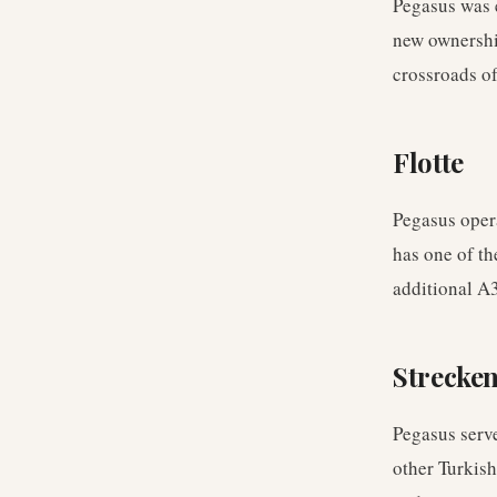
Pegasus was e
new ownership
crossroads of
Flotte
Pegasus oper
has one of th
additional A3
Strecke
Pegasus serv
other Turkish