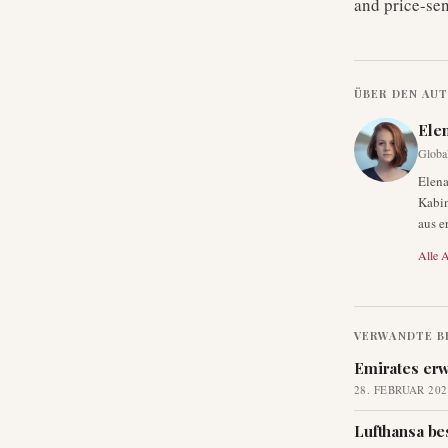
and price-sen
ÜBER DEN AU
Ele
Globa
Elena
Kabin
aus e
Alle A
VERWANDTE B
Emirates erw
28. FEBRUAR 202
Lufthansa be