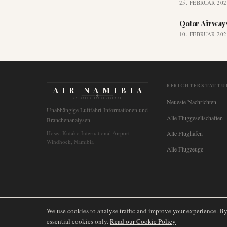
25. FEBRUAR 202
Qatar Airway
10. FEBRUAR 202
BERICHTERSTATTU
AIR NAMIBIA
AVIATION INTELLIGENCE
Neueste Nachrichten
Unabhängige Luftfahrt-Informationen und
Alle Fluggesellschaften
Branchenanalysen.
Hosea Kutako International Airport
Alle Flughäfen
Windhoek, Namibia
Alle Flugzeuge
🌐
International
🇬🇧
United Kingdom
🇦🇺
Australia
🇨🇦
Canada
🇳🇿
We use cookies to analyse traffic and improve your experience. B
essential cookies only.
Read our Cookie Policy
©
2026
AIRNAMIBIA MEDIA.
ALLE RECHTE VORBEHALTEN.