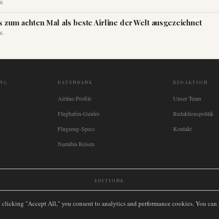
6
s zum achten Mal als beste Airline der Welt ausgezeichnet
6
NG
DATENBANK
REDAKTION
Airline-Profile
Unser Team
Flughafen-Guides
Redaktionspolitik
Flugzeug-Specs
Kontakt
Namibia Reisen
EDITIONS
New Zealand
🇿🇦
South Africa
🇸🇬
Singapore
🇩🇪
Deutschland
🇳🇱
Nederland
🇫🇷
France
🇮
y clicking "Accept All," you consent to analytics and performance cookies. You can