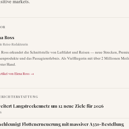
sitive markets.
TOR
na Ross
le Reise-Redakteurin
 Ross erkundet die Schnittstelle von Luftfahrt und Reisen — neue Strecken, Premi
enprodukte und das Passagiererlebnis. Als Vielfliegerin mit über 2 Millionen Meile
rster Hand.
rtikel von
Elena Ross
→
ERICHTERSTATTUNG
eitert Langstreckennetz um 12 neue Ziele für 2026
6
schleunigt Flottenerneuerung mit massiver A350-Bestellung