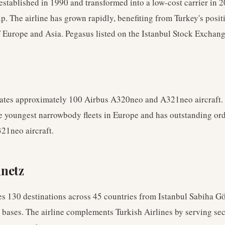
stablished in 1990 and transformed into a low-cost carrier in 
. The airline has grown rapidly, benefiting from Turkey's positi
 Europe and Asia. Pegasus listed on the Istanbul Stock Exchang
ates approximately 100 Airbus A320neo and A321neo aircraft. 
e youngest narrowbody fleets in Europe and has outstanding ord
21neo aircraft.
nnetz
es 130 destinations across 45 countries from Istanbul Sabiha 
 bases. The airline complements Turkish Airlines by serving se