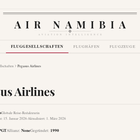
AIR NAMIBIA
AVIATION INTELLIGENCE
N
FLUGGESELLSCHAFTEN
FLUGHÄFEN
FLUGZEUGE
llschaften
Pegasus Airlines
us Airlines
s
Globale Reise-Redakteurin
ht
:
15. Januar 2026
·
Aktualisiert
:
1. März 2026
PGT
None
1990
Allianz
:
Gegründet
: