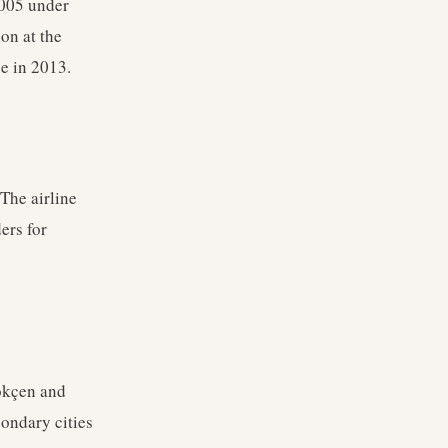
2005 under
on at the
e in 2013.
The airline
ers for
Gökçen and
condary cities