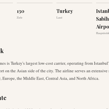
130
Turkey
Istan
Sabi
Ziele
Land
Airpo
Hauptdreh
ck
nes is Turkey's largest low-cost carrier, operating from Istanbul
t on the Asian side of the city. The airline serves an extensive
, Europe, the Middle East, Central Asia, and North Africa.
hte