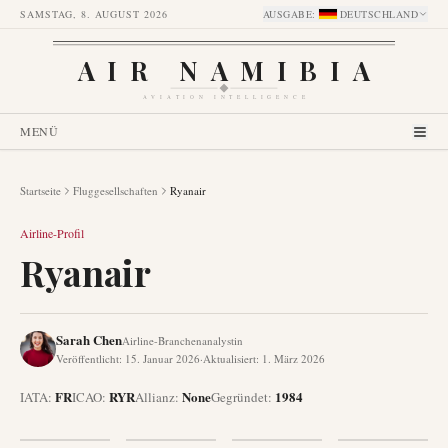
SAMSTAG, 8. AUGUST 2026
AUSGABE
:
DEUTSCHLAND
AIR NAMIBIA
AVIATION INTELLIGENCE
MENÜ
Startseite
Fluggesellschaften
Ryanair
Airline-Profil
Ryanair
Sarah Chen
Airline-Branchenanalystin
Veröffentlicht
:
15. Januar 2026
·
Aktualisiert
:
1. März 2026
FR
RYR
None
1984
IATA:
ICAO:
Allianz
:
Gegründet
: