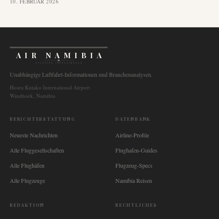
10. FEBRUAR 2026
AIR NAMIBIA
AVIATION INTELLIGENCE
Unabhängige Luftfahrt-Informationen und Branchenanalysen.
Hosea Kutako International Airport
Windhoek, Namibia
BERICHTERSTATTUNG
DATENBANK
Neueste Nachrichten
Airline-Profile
Alle Fluggesellschaften
Flughafen-Guides
Alle Flughäfen
Flugzeug-Specs
Alle Flugzeuge
Namibia Reisen
REDAKTION
RECHTLICHES