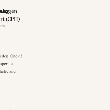
way
nhagen
rt (CPH)
kreuz
weden. One of
 operates
hetic and