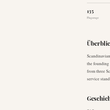
135
Flugzeuge
Überbli
Scandinavian
the founding
from three Sc
service stand
Geschic