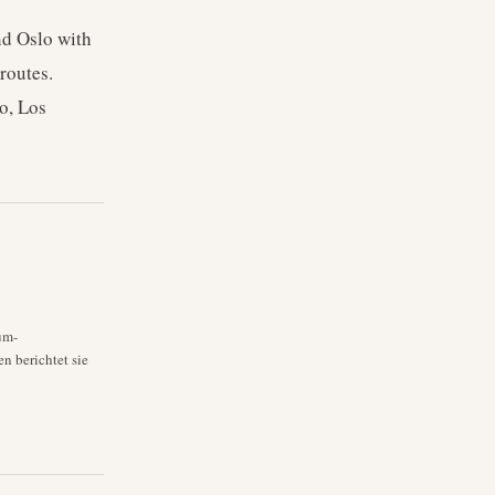
nd Oslo with
routes.
o, Los
um-
n berichtet sie