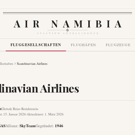
AIR NAMIBIA
AVIATION INTELLIGENCE
N
FLUGGESELLSCHAFTEN
FLUGHÄFEN
FLUGZEUGE
llschaften
Scandinavian Airlines
inavian Airlines
s
Globale Reise-Redakteurin
ht
:
15. Januar 2026
·
Aktualisiert
:
1. März 2026
SAS
SkyTeam
1946
Allianz
:
Gegründet
: