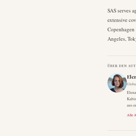
SAS serves a
extensive cov
Copenhagen i
Angeles, Tok
ÜBER DEN AU
Ele
Globa
Elena
Kabin
aus e
Alle A