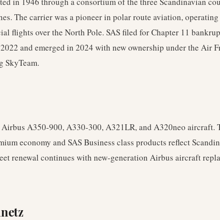
ted in 1946 through a consortium of the three Scandinavian cou
ines. The carrier was a pioneer in polar route aviation, operatin
ial flights over the North Pole. SAS filed for Chapter 11 bankru
n 2022 and emerged in 2024 with new ownership under the Air
ng SkyTeam.
 Airbus A350-900, A330-300, A321LR, and A320neo aircraft. Th
mium economy and SAS Business class products reflect Scandin
leet renewal continues with new-generation Airbus aircraft repl
nnetz