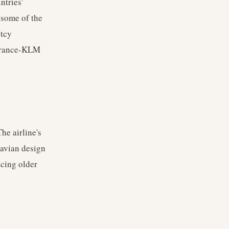
ntries'
g some of the
ptcy
 France-KLM
e airline's
avian design
acing older