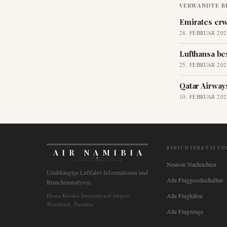
VERWANDTE B
Emirates erw
28. FEBRUAR 202
Lufthansa be
25. FEBRUAR 202
Qatar Airway
10. FEBRUAR 202
BERICHTERSTATTU
AIR NAMIBIA
AVIATION INTELLIGENCE
Neueste Nachrichten
Unabhängige Luftfahrt-Informationen und
Alle Fluggesellschaften
Branchenanalysen.
Hosea Kutako International Airport
Alle Flughäfen
Windhoek, Namibia
Alle Flugzeuge