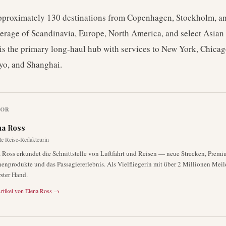
pproximately 130 destinations from Copenhagen, Stockholm, a
erage of Scandinavia, Europe, North America, and select Asian 
s the primary long-haul hub with services to New York, Chicag
yo, and Shanghai.
TOR
na Ross
le Reise-Redakteurin
 Ross erkundet die Schnittstelle von Luftfahrt und Reisen — neue Strecken, Premi
enprodukte und das Passagiererlebnis. Als Vielfliegerin mit über 2 Millionen Meile
rster Hand.
rtikel von
Elena Ross
→