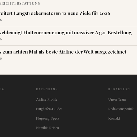
ERICHTERSTATTUNG
eitert Langstreckennetz um 12 neue Ziele für 2026
6
schleunigt Flottenerneuerung mit massiver A350-Bestellung
6
s zum achten Mal als beste Airline der Welt ausgezeichnet
6
NG
DATENBANK
REDAKTION
Airline-Profile
Unser Team
Flughafen-Guides
Redaktionspolitik
Flugzeug-Specs
Kontakt
Namibia Reisen