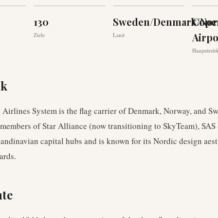
130
Sweden/Denmark/Nor
Cope
Airpo
Ziele
Land
Hauptdreh
ck
 Airlines System is the flag carrier of Denmark, Norway, and S
 members of Star Alliance (now transitioning to SkyTeam), SAS
andinavian capital hubs and is known for its Nordic design aest
ards.
hte