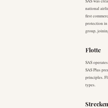
SAS was crea
national airl
first commerc
protection i
group, joini
Flotte
SAS operates
SAS Plus pre
principles. F
types.
Strecke