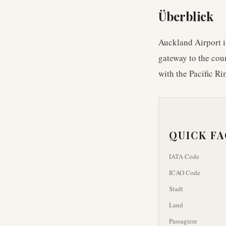
Überblick
Auckland Airport is
gateway to the cou
with the Pacific Ri
QUICK F
IATA Code
ICAO Code
Stadt
Land
Passagiere