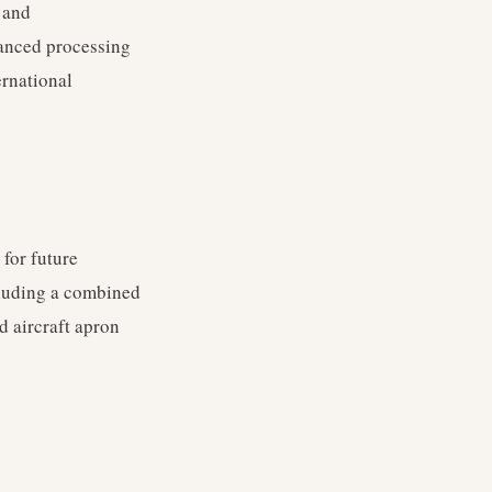
 and
hanced processing
ernational
for future
cluding a combined
d aircraft apron