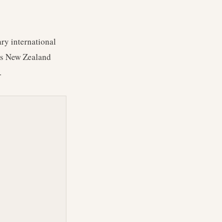
ary international
ts New Zealand
.