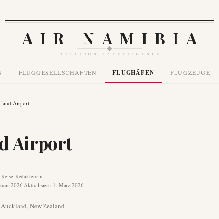
AIR NAMIBIA
AVIATION INTELLIGENCE
N
FLUGGESELLSCHAFTEN
FLUGHÄFEN
FLUGZEUGE
land Airport
d Airport
 Reise-Redakteurin
anuar 2026
·
Aktualisiert
:
1. März 2026
A
Auckland
,
New Zealand