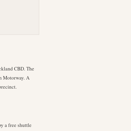
uckland CBD. The
ern Motorway. A
precinct.
 a free shuttle