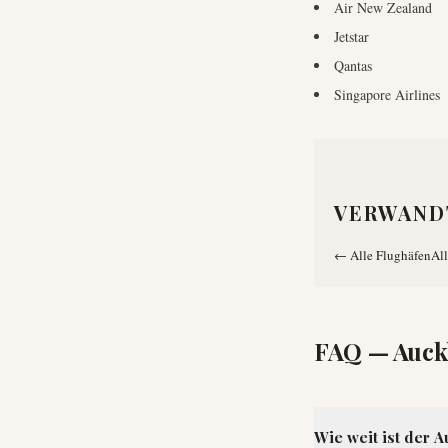
Air New Zealand
Jetstar
Qantas
Singapore Airlines
VERWAND
←
Alle Flughäfen
All
FAQ —
Auck
Wie weit ist der 