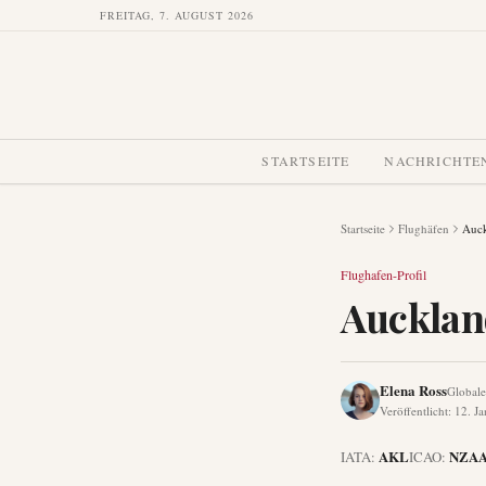
FREITAG, 7. AUGUST 2026
STARTSEITE
NACHRICHTE
Startseite
Flughäfen
Auck
Flughafen-Profil
Aucklan
Elena Ross
Globale
Veröffentlicht
:
12. J
AKL
NZA
IATA:
ICAO: