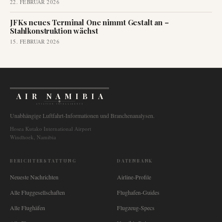
22. FEBRUAR 2026
JFKs neues Terminal One nimmt Gestalt an –
Stahlkonstruktion wächst
15. FEBRUAR 2026
AIR NAMIBIA
AVIATION INTELLIGENCE
Unabhängige Luftfahrt-Informationen und Branchenanalysen.
Hosea Kutako International Airport
Windhoek, Namibia
BERICHTERSTATTUNG
DATENBANK
Neueste Nachrichten
Airline-Profile
Alle Fluggesellschaften
Flughafen-Guides
Alle Flughäfen
Flugzeug-Specs