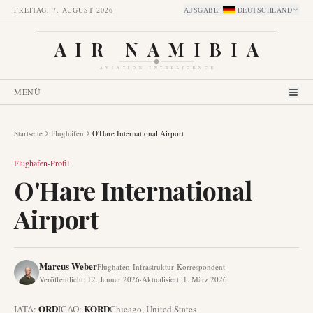
FREITAG, 7. AUGUST 2026
AUSGABE
:
DEUTSCHLAND
AIR NAMIBIA
AVIATION INTELLIGENCE
MENÜ
Startseite
Flughäfen
O'Hare International Airport
Flughafen-Profil
O'Hare International
Airport
Marcus Weber
Flughafen-Infrastruktur-Korrespondent
Veröffentlicht
:
12. Januar 2026
·
Aktualisiert
:
1. März 2026
ORD
KORD
IATA:
ICAO:
Chicago
,
United States