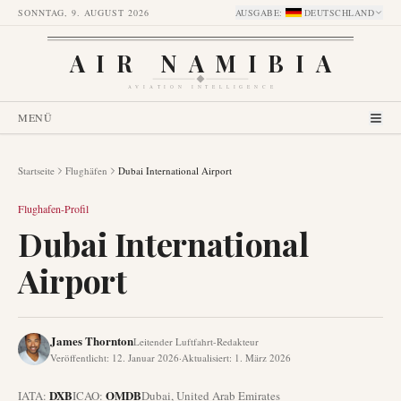
SONNTAG, 9. AUGUST 2026
AUSGABE
:
DEUTSCHLAND
AIR NAMIBIA
AVIATION INTELLIGENCE
MENÜ
Startseite
Flughäfen
Dubai International Airport
Flughafen-Profil
Dubai International
Airport
James Thornton
Leitender Luftfahrt-Redakteur
Veröffentlicht
:
12. Januar 2026
·
Aktualisiert
:
1. März 2026
DXB
OMDB
IATA:
ICAO:
Dubai
,
United Arab Emirates