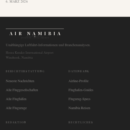
6. MÄRZ 2026
AIR NAMIBIA
AVIATION INTELLIGENCE
Unabhängige Luftfahrt-Informationen und Branchenanalysen.
Hosea Kutako International Airport
Windhoek, Namibia
BERICHTERSTATTUNG
DATENBANK
Neueste Nachrichten
Airline-Profile
Alle Fluggesellschaften
Flughafen-Guides
Alle Flughäfen
Flugzeug-Specs
Alle Flugzeuge
Namibia Reisen
REDAKTION
RECHTLICHES