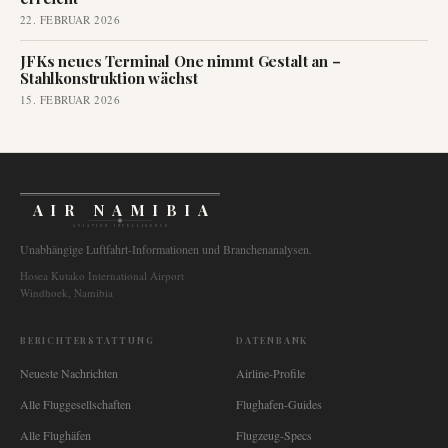
22. FEBRUAR 2026
JFKs neues Terminal One nimmt Gestalt an –
Stahlkonstruktion wächst
15. FEBRUAR 2026
AIR NAMIBIA
AVIATION INTELLIGENCE
Unabhängige Luftfahrt-Informationen und Branchenanalysen.
Hosea Kutako International Airport
Windhoek, Namibia
BERICHTERSTATTUNG
DATENBANK
Neueste Nachrichten
Airline-Profile
Alle Fluggesellschaften
Flughafen-Guides
Alle Flughäfen
Flugzeug-Specs