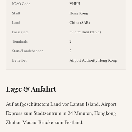
ICAO Code
VHHH
Stadt
Hong Kong
Land
China (SAR)
Passagiere
39.8 million (2023)
Terminals
2
Start-/Landebahnen
2
Betreiber
Airport Authority Hong Kong
Lage & Anfahrt
Auf aufgeschüttetem Land vor Lantau Island. Airport
Express zum Stadtzentrum in 24 Minuten, Hongkong-
Zhuhai-Macau-Brücke zum Festland.