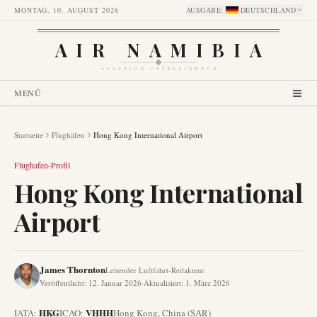
MONTAG, 10. AUGUST 2026
AUSGABE
:
DEUTSCHLAND
AIR NAMIBIA
AVIATION INTELLIGENCE
MENÜ
Startseite
Flughäfen
Hong Kong International Airport
Flughafen-Profil
Hong Kong International
Airport
James Thornton
Leitender Luftfahrt-Redakteur
Veröffentlicht
:
12. Januar 2026
·
Aktualisiert
:
1. März 2026
HKG
VHHH
IATA:
ICAO:
Hong Kong
,
China (SAR)