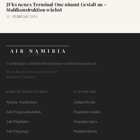
JFKs neues Terminal One nimmt Gestalt an –
Stahlkonstruktion wächst
15. FEBRUAR 2026
AIR NAMIBIA
AVIATION INTELLIGENCE
Unabhängige Luftfahrt-Informationen und Branchenanalysen.
Hosea Kutako International Airport
Windhoek, Namibia
BERICHTERSTATTUNG
DATENBANK
Neueste Nachrichten
Airline-Profile
Alle Fluggesellschaften
Flughafen-Guides
Alle Flughäfen
Flugzeug-Specs
Alle Flugzeuge
Namibia Reisen