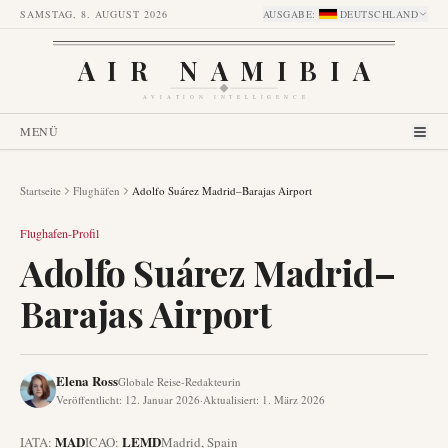
SAMSTAG, 8. AUGUST 2026
AUSGABE
:
DEUTSCHLAND
AIR NAMIBIA
AVIATION INTELLIGENCE
MENÜ
Startseite
Flughäfen
Adolfo Suárez Madrid–Barajas Airport
Flughafen-Profil
Adolfo Suárez Madrid–
Barajas Airport
Elena Ross
Globale Reise-Redakteurin
Veröffentlicht
:
12. Januar 2026
·
Aktualisiert
:
1. März 2026
MAD
LEMD
IATA:
ICAO:
Madrid
,
Spain