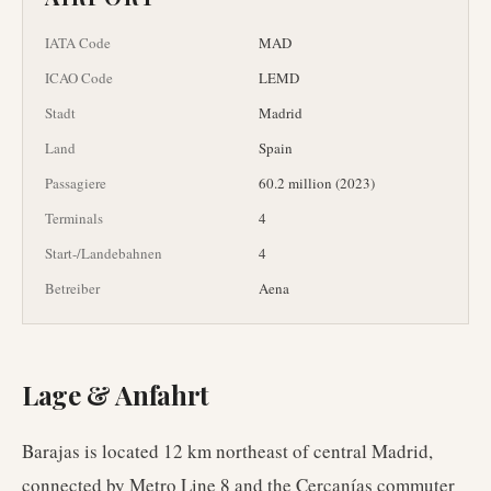
IATA Code
MAD
ICAO Code
LEMD
Stadt
Madrid
Land
Spain
Passagiere
60.2 million (2023)
Terminals
4
Start-/Landebahnen
4
Betreiber
Aena
Lage & Anfahrt
Barajas is located 12 km northeast of central Madrid,
connected by Metro Line 8 and the Cercanías commuter