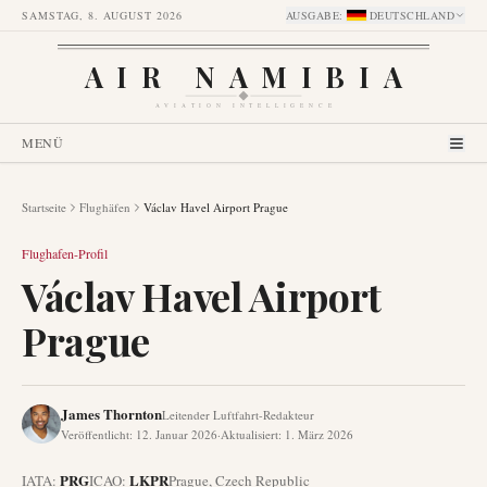
SAMSTAG, 8. AUGUST 2026
AUSGABE
:
DEUTSCHLAND
AIR NAMIBIA
AVIATION INTELLIGENCE
MENÜ
Startseite
Flughäfen
Václav Havel Airport Prague
Flughafen-Profil
Václav Havel Airport
Prague
James Thornton
Leitender Luftfahrt-Redakteur
Veröffentlicht
:
12. Januar 2026
·
Aktualisiert
:
1. März 2026
PRG
LKPR
IATA:
ICAO:
Prague
,
Czech Republic