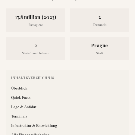
17.8 million (2023)
2
Passagiere
Terminals
2
Prague
Start-/Landebahnen
Stadt
INHALTSVERZEICHNIS
Überblick
Quick Facts
Lage & Anfahrt
Terminals
Infrastruktur & Entwicklung
Alle Fluggesellschaften