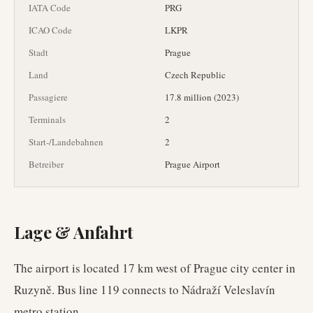
IATA Code
PRG
ICAO Code
LKPR
Stadt
Prague
Land
Czech Republic
Passagiere
17.8 million (2023)
Terminals
2
Start-/Landebahnen
2
Betreiber
Prague Airport
Lage & Anfahrt
The airport is located 17 km west of Prague city center in
Ruzyně. Bus line 119 connects to Nádraží Veleslavín
metro station.