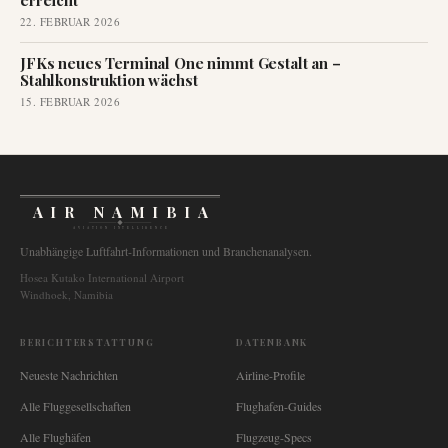
erreicht
22. FEBRUAR 2026
JFKs neues Terminal One nimmt Gestalt an –
Stahlkonstruktion wächst
15. FEBRUAR 2026
AIR NAMIBIA
AVIATION INTELLIGENCE
Unabhängige Luftfahrt-Informationen und Branchenanalysen.
Hosea Kutako International Airport
Windhoek, Namibia
BERICHTERSTATTUNG
DATENBANK
Neueste Nachrichten
Airline-Profile
Alle Fluggesellschaften
Flughafen-Guides
Alle Flughäfen
Flugzeug-Specs