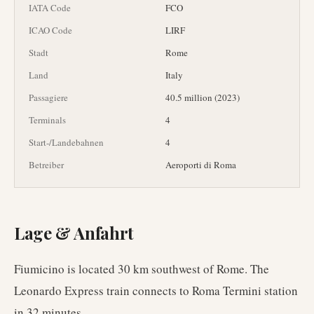
IATA Code
FCO
ICAO Code
LIRF
Stadt
Rome
Land
Italy
Passagiere
40.5 million (2023)
Terminals
4
Start-/Landebahnen
4
Betreiber
Aeroporti di Roma
Lage & Anfahrt
Fiumicino is located 30 km southwest of Rome. The
Leonardo Express train connects to Roma Termini station
in 32 minutes.