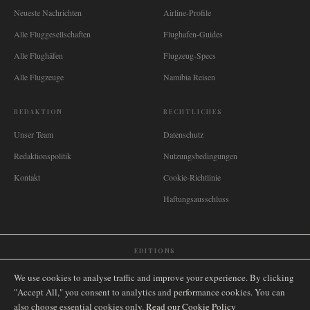
Neueste Nachrichten
Airline-Profile
Alle Fluggesellschaften
Flughafen-Guides
Alle Flughäfen
Flugzeug-Specs
Alle Flugzeuge
Namibia Reisen
REDAKTION
RECHTLICHES
Unser Team
Datenschutz
Redaktionspolitik
Nutzungsbedingungen
Kontakt
Cookie-Richtlinie
Haftungsausschluss
EDITIONS
🌐
International
🇬🇧
United Kingdom
🇦🇺
Australia
🇨🇦
Canada
🇳🇿
New Zealand
We use cookies to analyse traffic and improve your experience. By clicking
🇿🇦
South Africa
🇸🇬
Singapore
🇩🇪
Deutschland
🇳🇱
Nederland
🇫🇷
France
"Accept All," you consent to analytics and performance cookies. You can
also choose essential cookies only.
🇮🇹
Italia
🇪🇸
España
🇧🇷
Brasil
Read our Cookie Policy
🇸🇪
Sverige
🇳🇴
Norge
🇩🇰
Danmark