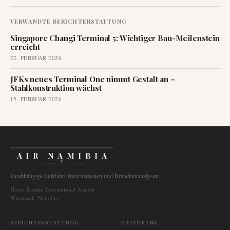
VERWANDTE BERICHTERSTATTUNG
Singapore Changi Terminal 5: Wichtiger Bau-Meilenstein
erreicht
22. FEBRUAR 2026
JFKs neues Terminal One nimmt Gestalt an –
Stahlkonstruktion wächst
15. FEBRUAR 2026
AIR NAMIBIA
AVIATION INTELLIGENCE
Unabhängige Luftfahrt-Informationen und Branchenanalysen.
Hosea Kutako International Airport
Windhoek, Namibia
BERICHTERSTATTUNG
DATENBANK