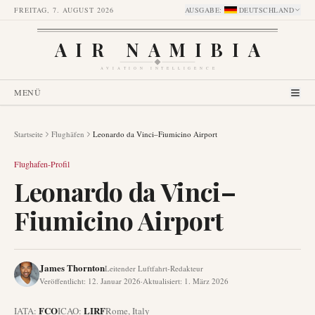
FREITAG, 7. AUGUST 2026
AUSGABE
:
DEUTSCHLAND
AIR NAMIBIA
AVIATION INTELLIGENCE
MENÜ
Startseite
Flughäfen
Leonardo da Vinci–Fiumicino Airport
Flughafen-Profil
Leonardo da Vinci–
Fiumicino Airport
James Thornton
Leitender Luftfahrt-Redakteur
Veröffentlicht
:
12. Januar 2026
·
Aktualisiert
:
1. März 2026
FCO
LIRF
IATA:
ICAO:
Rome
,
Italy