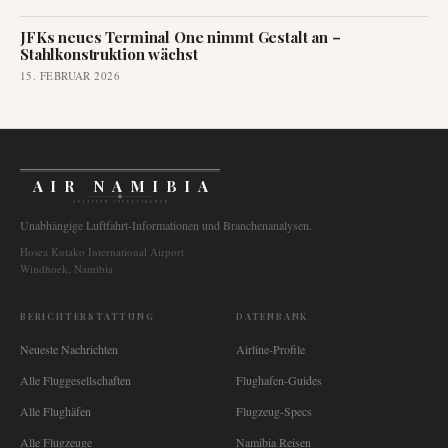
JFKs neues Terminal One nimmt Gestalt an –
Stahlkonstruktion wächst
15. FEBRUAR 2026
AIR NAMIBIA
AVIATION INTELLIGENCE
Unabhängige Luftfahrt-Informationen und Branchenanalysen.
Hosea Kutako International Airport
Windhoek, Namibia
BERICHTERSTATTUNG
DATENBANK
Neueste Nachrichten
Airline-Profile
Alle Fluggesellschaften
Flughafen-Guides
Alle Flughäfen
Flugzeug-Specs
Alle Flugzeuge
Namibia Reisen