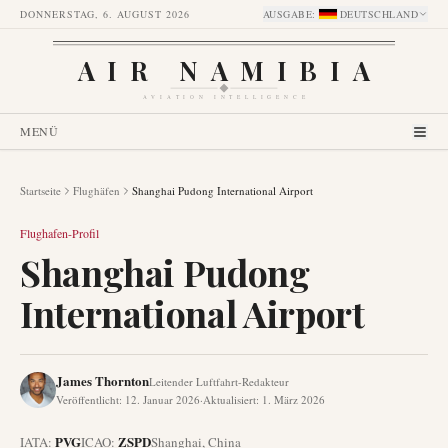
DONNERSTAG, 6. AUGUST 2026
AUSGABE
:
DEUTSCHLAND
AIR NAMIBIA
AVIATION INTELLIGENCE
MENÜ
Startseite
Flughäfen
Shanghai Pudong International Airport
Flughafen-Profil
Shanghai Pudong
International Airport
James Thornton
Leitender Luftfahrt-Redakteur
Veröffentlicht
:
12. Januar 2026
·
Aktualisiert
:
1. März 2026
PVG
ZSPD
IATA:
ICAO:
Shanghai
,
China