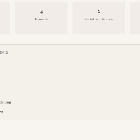
4
2
Terminals
Start-/Landebahnen
HNIS
icklung
en