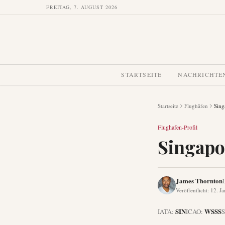
FREITAG, 7. AUGUST 2026
STARTSEITE
NACHRICHTE
Startseite
Flughäfen
Sing
Flughafen-Profil
Singapo
James Thornton
L
Veröffentlicht
:
12. J
SIN
WSSS
IATA:
ICAO:
S