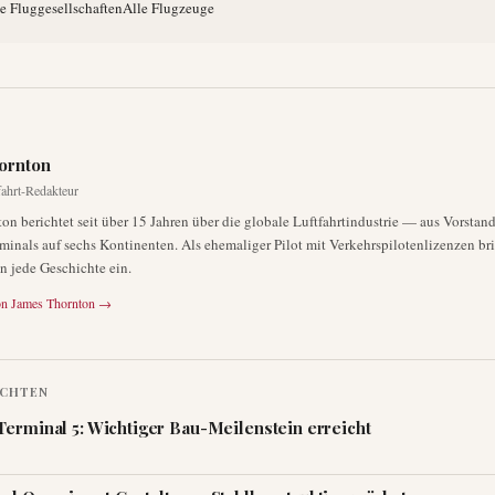
e Fluggesellschaften
Alle Flugzeuge
ornton
fahrt-Redakteur
on berichtet seit über 15 Jahren über die globale Luftfahrtindustrie — aus Vorstan
minals auf sechs Kontinenten. Als ehemaliger Pilot mit Verkehrspilotenlizenzen brin
in jede Geschichte ein.
on
James Thornton
→
ICHTEN
Terminal 5: Wichtiger Bau-Meilenstein erreicht