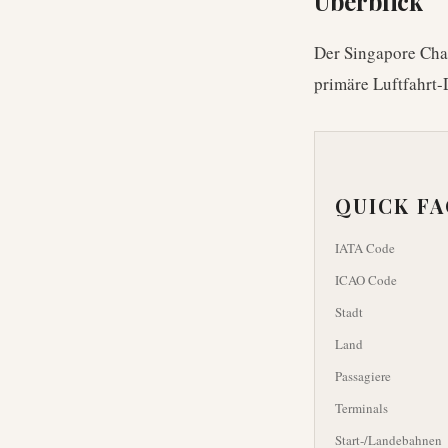
Überblick
Der Singapore Chan
primäre Luftfahrt-
QUICK F
IATA Code
ICAO Code
Stadt
Land
Passagiere
Terminals
Start-/Landebahnen