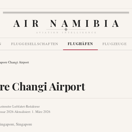
AIR NAMIBIA
AVIATION INTELLIGENCE
N
FLUGGESELLSCHAFTEN
FLUGHÄFEN
FLUGZEUGE
apore Changi Airport
re Changi Airport
eitender Luftfahrt-Redakteur
anuar 2026
·
Aktualisiert
:
1. März 2026
ingapore
,
Singapore