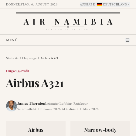
DONNERSTAG, 6. AUGUST 2026
AUSGABE
:
DEUTSCHLAND
AIR NAMIBIA
AVIATION INTELLIGENCE
MENÜ
Startseite
Flugzeuge
Airbus A321
Flugzeug-Profil
Airbus A321
James Thornton
Leitender Luftfahrt-Redakteur
Veröffentlicht
:
10. Januar 2026
·
Aktualisiert
:
1. März 2026
Airbus
Narrow-body