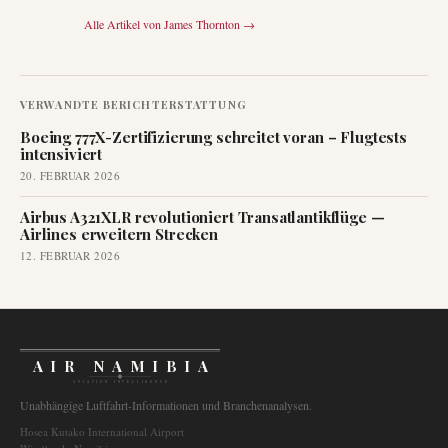
Alle Artikel von
James Thornton
→
VERWANDTE BERICHTERSTATTUNG
Boeing 777X-Zertifizierung schreitet voran – Flugtests
intensiviert
20. FEBRUAR 2026
Airbus A321XLR revolutioniert Transatlantikflüge —
Airlines erweitern Strecken
12. FEBRUAR 2026
AIR NAMIBIA
AVIATION INTELLIGENCE
Unabhängige Luftfahrt-Informationen und Branchenanalysen.
Hosea Kutako International Airport