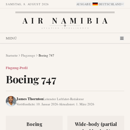
SAMSTAG, 8. AUGUST 2026
AUSGABE
:
DEUTSCHLAND
AIR NAMIBIA
AVIATION INTELLIGENCE
MENÜ
Startseite
Flugzeuge
Boeing 747
Flugzeug-Profil
Boeing 747
James Thornton
Leitender Luftfahrt-Redakteur
Veröffentlicht
:
10. Januar 2026
·
Aktualisiert
:
1. März 2026
Boeing
Wide-body (partial