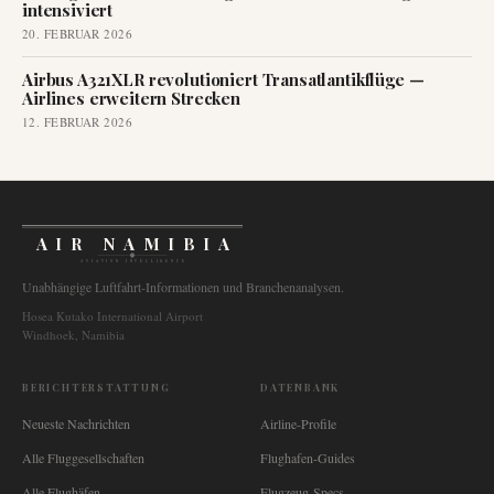
intensiviert
20. FEBRUAR 2026
Airbus A321XLR revolutioniert Transatlantikflüge —
Airlines erweitern Strecken
12. FEBRUAR 2026
AIR NAMIBIA
AVIATION INTELLIGENCE
Unabhängige Luftfahrt-Informationen und Branchenanalysen.
Hosea Kutako International Airport
Windhoek, Namibia
BERICHTERSTATTUNG
DATENBANK
Neueste Nachrichten
Airline-Profile
Alle Fluggesellschaften
Flughafen-Guides
Alle Flughäfen
Flugzeug-Specs