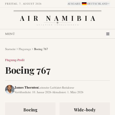
FREITAG, 7. AUGUST 2026
AUSGABE
:
DEUTSCHLAND
AIR NAMIBIA
AVIATION INTELLIGENCE
MENÜ
Startseite
Flugzeuge
Boeing 767
Flugzeug-Profil
Boeing 767
James Thornton
Leitender Luftfahrt-Redakteur
Veröffentlicht
:
10. Januar 2026
·
Aktualisiert
:
1. März 2026
Boeing
Wide-body