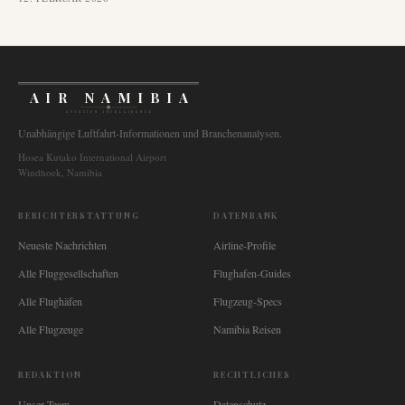
AIR NAMIBIA
AVIATION INTELLIGENCE
Unabhängige Luftfahrt-Informationen und Branchenanalysen.
Hosea Kutako International Airport
Windhoek, Namibia
BERICHTERSTATTUNG
DATENBANK
Neueste Nachrichten
Airline-Profile
Alle Fluggesellschaften
Flughafen-Guides
Alle Flughäfen
Flugzeug-Specs
Alle Flugzeuge
Namibia Reisen
REDAKTION
RECHTLICHES
Unser Team
Datenschutz