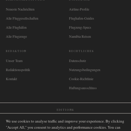
Neueste Nachrichten
Airline-Profile
Alle Fluggesellschaften
Flughafen-Guides
Alle Flughäfen
Flugzeug-Specs
Alle Flugzeuge
Namibia Reisen
REDAKTION
RECHTLICHES
Unser Team
Datenschutz
Redaktionspolitik
Nutzungsbedingungen
Kontakt
Cookie-Richtlinie
Haftungsausschluss
EDITIONS
🌐
International
🇬🇧
United Kingdom
🇦🇺
Australia
🇨🇦
Canada
🇳🇿
New Zealand
We use cookies to analyse traffic and improve your experience. By clicking
🇿🇦
South Africa
🇸🇬
Singapore
🇩🇪
Deutschland
🇳🇱
Nederland
🇫🇷
France
"Accept All," you consent to analytics and performance cookies. You can