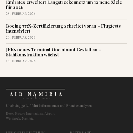
Emirates erweitert Langstreckennetz um 12 neue Ziele
für 2026
28. FEBRUAR 2026
Boeing 777X-Zertifizierung schreitet voran – Flugtests
intensiviert
20. FEBRUAR 2026
JFKs neues Terminal One nimmt Gestalt an –
Stahlkonstruktion wächst
15. FEBRUAR 2026
AIR NAMIBIA
AVIATION INTELLIGENCE
Unabhängige Luftfahrt-Informationen und Branchenanalysen.
Hosea Kutako International Airport
Windhoek, Namibia
BERICHTERSTATTUNG
DATENBANK