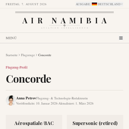
FREITAG, 7. AUGUST 2026
AUSGABE
:
DEUTSCHLAND
AIR NAMIBIA
AVIATION INTELLIGENCE
MENÜ
Startseite
Flugzeuge
Concorde
Flugzeug-Profil
Concorde
Anna Petrov
Flugzeug- & Technologie-Redakteurin
Veröffentlicht
:
10. Januar 2026
·
Aktualisiert
:
1. März 2026
Aérospatiale/BAC
Supersonic (retired)