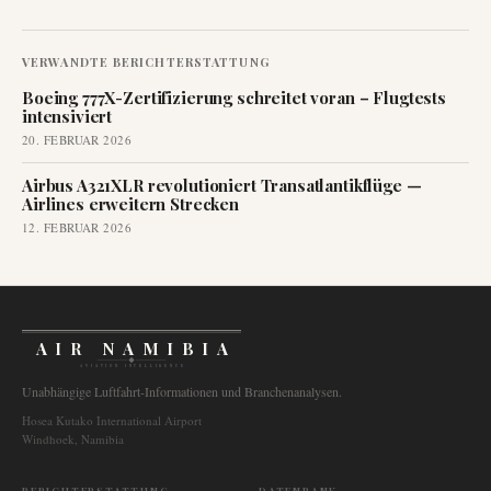
VERWANDTE BERICHTERSTATTUNG
Boeing 777X-Zertifizierung schreitet voran – Flugtests
intensiviert
20. FEBRUAR 2026
Airbus A321XLR revolutioniert Transatlantikflüge —
Airlines erweitern Strecken
12. FEBRUAR 2026
AIR NAMIBIA
AVIATION INTELLIGENCE
Unabhängige Luftfahrt-Informationen und Branchenanalysen.
Hosea Kutako International Airport
Windhoek, Namibia