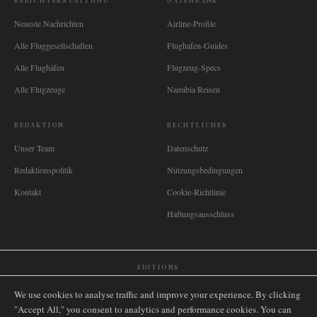
BERICHTERSTATTUNG
DATENBANK
Neueste Nachrichten
Airline-Profile
Alle Fluggesellschaften
Flughafen-Guides
Alle Flughäfen
Flugzeug-Specs
Alle Flugzeuge
Namibia Reisen
REDAKTION
RECHTLICHES
Unser Team
Datenschutz
Redaktionspolitik
Nutzungsbedingungen
Kontakt
Cookie-Richtlinie
Haftungsausschluss
EDITIONS
🌐
International
🇬🇧
United Kingdom
🇦🇺
Australia
🇨🇦
Canada
🇳🇿
New Zealand
We use cookies to analyse traffic and improve your experience. By clicking
🇿🇦
South Africa
🇸🇬
Singapore
🇩🇪
Deutschland
🇳🇱
Nederland
🇫🇷
France
"Accept All," you consent to analytics and performance cookies. You can