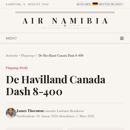
SAMSTAG, 8. AUGUST 2026
AUSGABE
:
DEUTSCHLAND
AIR NAMIBIA
AVIATION INTELLIGENCE
MENÜ
Startseite
Flugzeuge
De Havilland Canada Dash 8-400
Flugzeug-Profil
De Havilland Canada
Dash 8-400
James Thornton
Leitender Luftfahrt-Redakteur
Veröffentlicht
:
10. Januar 2026
·
Aktualisiert
:
1. März 2026