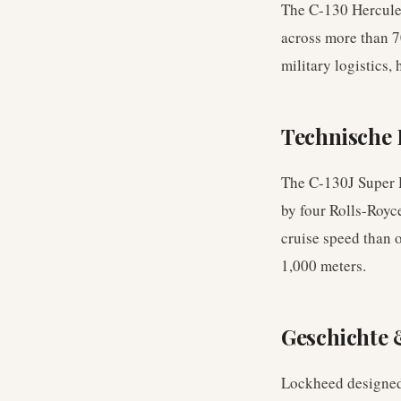
The C-130 Hercules 
across more than 70
military logistics,
Technische
The C-130J Super H
by four Rolls-Roy
cruise speed than 
1,000 meters.
Geschichte
Lockheed designed t