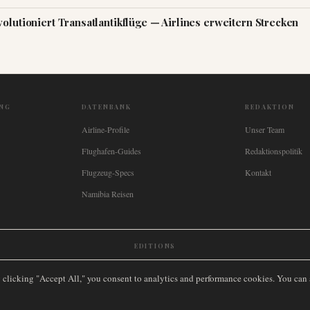
olutioniert Transatlantikflüge — Airlines erweitern Strecken
NG
DATENBANK
REDAKTION
Airline-Profile
Unser Team
Flughafen-Guides
Redaktionspolitik
Flugzeug-Specs
Kontakt
Namibia Reisen
EDITIONS
New Zealand
🇿🇦
South Africa
🇸🇬
Singapore
🇩🇪
Deutschland
🇳🇱
Nederland
🇫🇷
France
🇮
y clicking "Accept All," you consent to analytics and performance cookies. You can