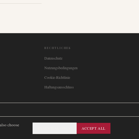
RECHTLICHES
Datenschutz
Nutzungsbedingungen
Cookie-Richtlinie
Haftungsausschluss

Italia
🇪🇸
España
🇧🇷
Brasil
🇸🇪
Sverige
🇳🇴
Norge
🇩🇰
Danmark
 also choose
ESSENTIAL ONLY
ACCEPT ALL
SITEMAP