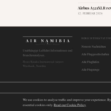
Airbus A321XLR rev
12. FEBRUAR 2026
BERICHTERSTATTU
AIR NAMIBIA
AVIATION INTELLIGENCE
Neueste Nachrichten
Unabhängige Luftfahrt-Informationen und
Alle Fluggesellschaften
Branchenanalysen.
Hosea Kutako International Airport
Alle Flughäfen
Windhoek, Namibia
Alle Flugzeuge
🌐
International
🇬🇧
United Kingdom
🇦🇺
Australia
🇨🇦
Canada
🇳🇿
We use cookies to analyse traffic and improve your experience. B
essential cookies only.
Read our Cookie Policy
©
2026
AIRNAMIBIA MEDIA.
ALLE RECHTE VORBEHALTEN.