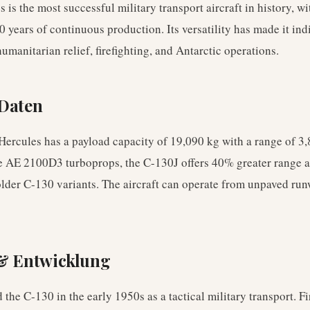
is the most successful military transport aircraft in history, wi
 years of continuous production. Its versatility has made it ind
 humanitarian relief, firefighting, and Antarctic operations.
 Daten
ercules has a payload capacity of 19,090 kg with a range of 3
ce AE 2100D3 turboprops, the C-130J offers 40% greater range 
older C-130 variants. The aircraft can operate from unpaved run
 & Entwicklung
he C-130 in the early 1950s as a tactical military transport. Fir