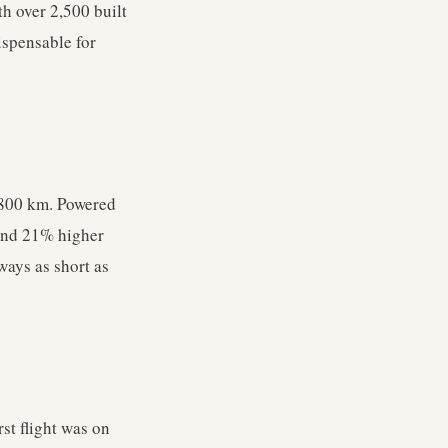
th over 2,500 built
ispensable for
,800 km. Powered
and 21% higher
ways as short as
st flight was on