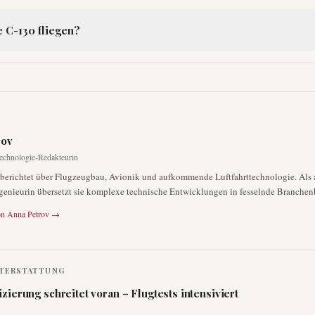
e C-130 fliegen?
rov
echnologie-Redakteurin
berichtet über Flugzeugbau, Avionik und aufkommende Luftfahrttechnologie. Als 
enieurin übersetzt sie komplexe technische Entwicklungen in fesselnde Branchenb
on
Anna Petrov
→
TERSTATTUNG
izierung schreitet voran – Flugtests intensiviert