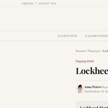
FREITAG, 7. AUGUST 2026
STARTSEITE
NACHRICHTE
Startseite
Flugzeuge
Loc
Flugzeug-Profil
Lockhee
Anna Petrov
Flugz
Veröffentlicht
:
10. J
Lockheed Mart