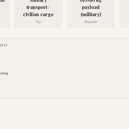
transport /
payload
civilian cargo
(military)
Typ
Kapazität
HNIS
klung