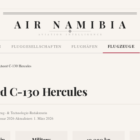
AIR NAMIBIA
AVIATION INTELLIGENCE
N
FLUGGESELLSCHAFTEN
FLUGHÄFEN
FLUGZEUGE
kheed C-130 Hercules
d C-130 Hercules
eug- & Technologie-Redakteurin
anuar 2026
·
Aktualisiert
:
1. März 2026
in
Military
19,090 kg