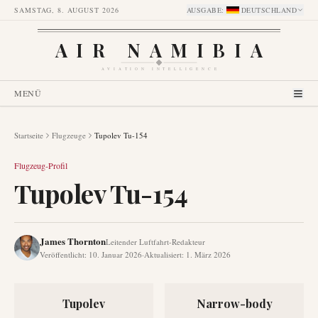
SAMSTAG, 8. AUGUST 2026
AUSGABE
:
DEUTSCHLAND
AIR NAMIBIA
AVIATION INTELLIGENCE
MENÜ
Startseite
Flugzeuge
Tupolev Tu-154
Flugzeug-Profil
Tupolev Tu-154
James Thornton
Leitender Luftfahrt-Redakteur
Veröffentlicht
:
10. Januar 2026
·
Aktualisiert
:
1. März 2026
Tupolev
Narrow-body