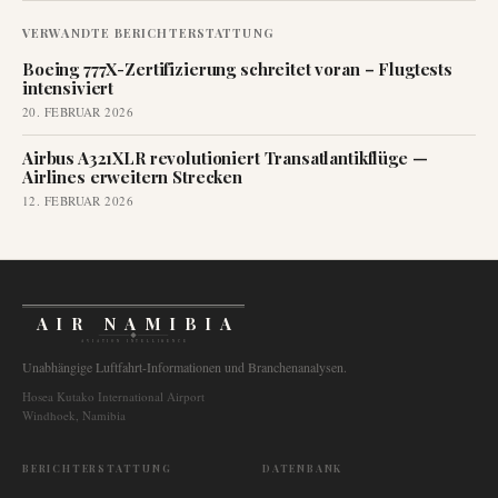
VERWANDTE BERICHTERSTATTUNG
Boeing 777X-Zertifizierung schreitet voran – Flugtests
intensiviert
20. FEBRUAR 2026
Airbus A321XLR revolutioniert Transatlantikflüge —
Airlines erweitern Strecken
12. FEBRUAR 2026
AIR NAMIBIA
AVIATION INTELLIGENCE
Unabhängige Luftfahrt-Informationen und Branchenanalysen.
Hosea Kutako International Airport
Windhoek, Namibia
BERICHTERSTATTUNG
DATENBANK