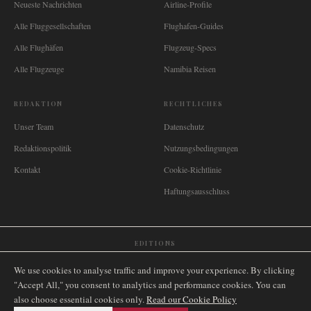
Neueste Nachrichten
Airline-Profile
Alle Fluggesellschaften
Flughafen-Guides
Alle Flughäfen
Flugzeug-Specs
Alle Flugzeuge
Namibia Reisen
REDAKTION
RECHTLICHES
Unser Team
Datenschutz
Redaktionspolitik
Nutzungsbedingungen
Kontakt
Cookie-Richtlinie
Haftungsausschluss
EDITIONS
🌐
International
🇬🇧
United Kingdom
🇦🇺
Australia
🇨🇦
Canada
🇳🇿
New Zealand
We use cookies to analyse traffic and improve your experience. By clicking
🇿🇦
South Africa
🇸🇬
Singapore
🇩🇪
Deutschland
🇳🇱
Nederland
🇫🇷
France
"Accept All," you consent to analytics and performance cookies. You can
also choose essential cookies only.
🇮🇹
Italia
🇪🇸
España
🇧🇷
Brasil
Read our Cookie Policy
🇸🇪
Sverige
🇳🇴
Norge
🇩🇰
Danmark