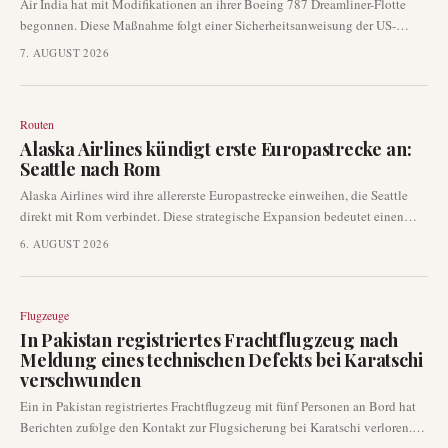
Air India hat mit Modifikationen an ihrer Boeing 787 Dreamliner-Flotte
begonnen. Diese Maßnahme folgt einer Sicherheitsanweisung der US-
amerikanischen Federal Aviation Administration (FAA), die ein
7. AUGUST 2026
potenzielles Problem mit Türgriffhilfen betrifft, die sich von ihren
Befestigungspunkten lösen könnten.
Routen
Alaska Airlines kündigt erste Europastrecke an:
Seattle nach Rom
Alaska Airlines wird ihre allererste Europastrecke einweihen, die Seattle
direkt mit Rom verbindet. Diese strategische Expansion bedeutet einen
wichtigen Schritt für die Fluggesellschaft in den transatlantischen Markt
6. AUGUST 2026
und etabliert Seattles ersten Nonstop-Service nach Italien.
Flugzeuge
In Pakistan registriertes Frachtflugzeug nach
Meldung eines technischen Defekts bei Karatschi
verschwunden
Ein in Pakistan registriertes Frachtflugzeug mit fünf Personen an Bord hat
Berichten zufolge den Kontakt zur Flugsicherung bei Karatschi verloren.