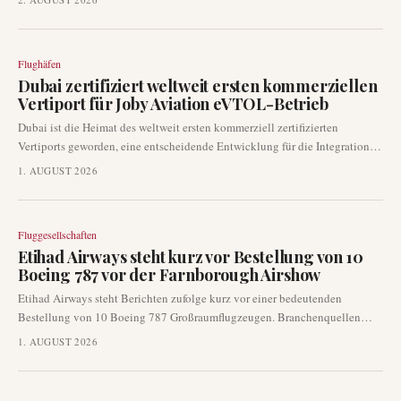
auf eine anhaltende Erholung der Produktions- und Auslieferungsdynamik
des Herstellers hin. Die Zahlen sind ein wichtiger Indikator für den
globalen kommerziellen Luftfahrtmarkt und beeinflussen die
Flughäfen
Flottenplanung und die Aussichten der Zulieferer.
Dubai zertifiziert weltweit ersten kommerziellen
Vertiport für Joby Aviation eVTOL-Betrieb
Dubai ist die Heimat des weltweit ersten kommerziell zertifizierten
Vertiports geworden, eine entscheidende Entwicklung für die Integration
von elektrischen Senkrechtstartern und -landern (eVTOL) in den
1. AUGUST 2026
Stadtverkehr. Diese Zertifizierung ermöglicht insbesondere den geplanten
Betrieb von Joby Aviation und beschleunigt den Übergang von
Demonstrationsflügen zu kommerziellen Flugtaxidiensten in einem
Fluggesellschaften
wichtigen globalen Zentrum.
Etihad Airways steht kurz vor Bestellung von 10
Boeing 787 vor der Farnborough Airshow
Etihad Airways steht Berichten zufolge kurz vor einer bedeutenden
Bestellung von 10 Boeing 787 Großraumflugzeugen. Branchenquellen
deuten darauf hin, dass eine Ankündigung mit der bevorstehenden
1. AUGUST 2026
Farnborough Airshow zusammenfallen könnte, was die fortgesetzte
Flottenentwicklung des bekannten Golf-Carriers unterstreicht.