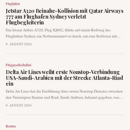
Flughäfen
Jetstar A320 Beinahe-Kollision mit Qatar Airways
777 am Flughafen Sydney verletzt
Flugbegleiterin
Ein Jetstar Airbus A320, Flug JQ402, führte auf einem Rollweg des
Flughafens Sydney ein Notbremsmanöver durch, um eine Kollision mit
einer Boeing 777 von Qatar Airways zu verhindern. Der plötzliche Stopp
9. AUGUST 2026
führte zu einer leichten Verletzung einer Flugbegleiterin, während keine
Passagiere zu Schaden kamen. Jetstar hat eine formelle interne
Untersuchung des Vorfalls eingeleitet.
Fluggesellschaften
Delta Air Lines weiht erste Nonstop-Verbindung
USA-Saudi-Arabien mit der Strecke Atlanta-Riad
ein
Delta Air Lines hat die Einführung ihres ersten Nonstop-Dienstes zwischen
den Vereinigten Staaten und Riad, Saudi-Arabien, bekannt gegeben, was
eine bedeutende Entwicklung im transatlantischen und nahöstlichen
9. AUGUST 2026
Flugverkehr darstellt. Diese neue Route, die Atlanta mit Riad verbindet,
wird die erste Direktverbindung sein, die von einer US-Fluggesellschaft in
die saudische Hauptstadt betrieben wird.
Routen