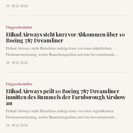
Unfallort gerufen, der sich kurz nach dem Start des Flugzeugs befand. Es
29. JULI 2026
wird erwartet, dass das National Transportation Safety Board (NTSB) die
Untersuchung des Unfalls leiten wird.
Fluggesellschaften
Etihad Airways steht kurz vor Abkommen über 10
Boeing 787 Dreamliner
Etihad Airways steht Berichten zufolge kurz vor einer erheblichen
Flottenerweiterung, wobei Branchenquellen auf eine bevorstehende
Bestellung von 10 Boeing 787 Großraumflugzeugen hindeuten. Eine
29. JULI 2026
Ankündigung zu diesem potenziellen Geschäft könnte bereits auf der
Farnborough Airshow erfolgen. Diese Entwicklung markiert einen
wichtigen Schritt für die in Abu Dhabi ansässige Fluggesellschaft und hat
Fluggesellschaften
Auswirkungen auf Boeings Auftragsbücher.
Etihad Airways peilt 10 Boeing 787 Dreamliner
inmitten des Rummels der Farnborough Airshow
an
Etihad Airways steht Berichten zufolge kurz vor einer signifikanten
Flottenerweiterung, wobei Branchenquellen auf eine bevorstehende
Bestellung von 10 Boeing 787 Großraumjets hinweisen. Diese potenzielle
29. JULI 2026
Akquisition könnte bereits diesen Monat auf der Farnborough Airshow