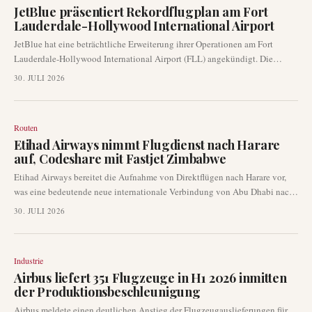
JetBlue präsentiert Rekordflugplan am Fort
Lauderdale-Hollywood International Airport
JetBlue hat eine beträchtliche Erweiterung ihrer Operationen am Fort
Lauderdale-Hollywood International Airport (FLL) angekündigt. Die
Fluggesellschaft führt einen von ihr als "Rekordflugplan" bezeichneten
30. JULI 2026
Plan ein, der eine deutliche Steigerung ihrer kommerziellen Präsenz am
Drehkreuz in Südflorida bedeutet.
Routen
Etihad Airways nimmt Flugdienst nach Harare
auf, Codeshare mit Fastjet Zimbabwe
Etihad Airways bereitet die Aufnahme von Direktflügen nach Harare vor,
was eine bedeutende neue internationale Verbindung von Abu Dhabi nach
Simbabwe darstellt. Diese neue Route wird durch ein Codeshare-
30. JULI 2026
Abkommen mit Fastjet Zimbabwe ergänzt, das die Weiterreise innerhalb der
Region erleichtern soll. Die Entwicklung signalisiert eine verbesserte
Konnektivität zwischen dem Nahen Osten und Afrika.
Industrie
Airbus liefert 351 Flugzeuge in H1 2026 inmitten
der Produktionsbeschleunigung
Airbus meldete einen deutlichen Anstieg der Flugzeugauslieferungen für