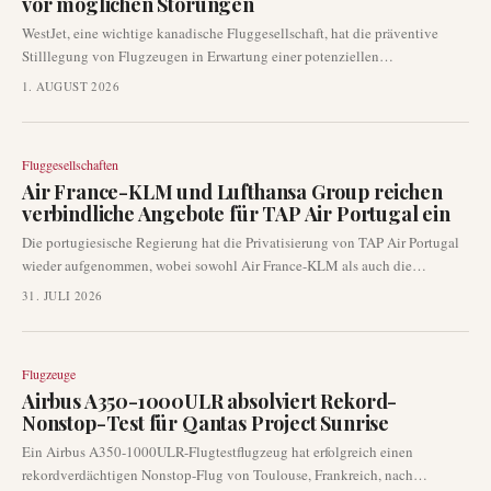
vor möglichen Störungen
WestJet, eine wichtige kanadische Fluggesellschaft, hat die präventive
Stilllegung von Flugzeugen in Erwartung einer potenziellen
Betriebsunterbrechung eingeleitet. Die Fluggesellschaft bietet Passagieren
1. AUGUST 2026
mit Buchungen zwischen jetzt und Dienstag die Flexibilität, ihre
Reisepläne zu stornieren oder einmalig zu ändern, was auf die Vorbereitung
auf erhebliche Netzwerkauswirkungen hindeutet.
Fluggesellschaften
Air France-KLM und Lufthansa Group reichen
verbindliche Angebote für TAP Air Portugal ein
Die portugiesische Regierung hat die Privatisierung von TAP Air Portugal
wieder aufgenommen, wobei sowohl Air France-KLM als auch die
Lufthansa Group am 29. Juli 2026 verbindliche Angebote eingereicht
31. JULI 2026
haben. Diese Entwicklung rückt TAP in den Mittelpunkt eines
hochkarätigen Wettbewerbs zwischen zwei der größten europäischen
Fluggesellschaftsgruppen, mit erheblichen Auswirkungen auf die
Flugzeuge
Netzwerkstrategie und die transatlantische Konnektivität.
Airbus A350-1000ULR absolviert Rekord-
Nonstop-Test für Qantas Project Sunrise
Ein Airbus A350-1000ULR-Flugtestflugzeug hat erfolgreich einen
rekordverdächtigen Nonstop-Flug von Toulouse, Frankreich, nach