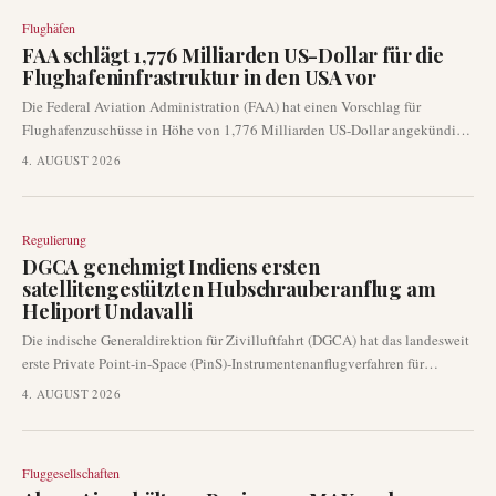
Flughäfen
FAA schlägt 1,776 Milliarden US-Dollar für die
Flughafeninfrastruktur in den USA vor
Die Federal Aviation Administration (FAA) hat einen Vorschlag für
Flughafenzuschüsse in Höhe von 1,776 Milliarden US-Dollar angekündigt,
die auf erhebliche Infrastrukturverbesserungen im ganzen Land abzielen.
4. AUGUST 2026
Diese beträchtliche Finanzierung soll Start- und Landebahnen, Rollwege
und die allgemeine Flughafensicherheit verbessern und die
Betriebskapazität und Effizienz der US-Luftfahrtanlagen direkt
Regulierung
beeinflussen.
DGCA genehmigt Indiens ersten
satellitengestützten Hubschrauberanflug am
Heliport Undavalli
Die indische Generaldirektion für Zivilluftfahrt (DGCA) hat das landesweit
erste Private Point-in-Space (PinS)-Instrumentenanflugverfahren für
Hubschrauber genehmigt. Diese bedeutende Entwicklung am Heliport
4. AUGUST 2026
Undavalli ermöglicht es Drehflüglern, Landungen mithilfe
satellitengestützter Navigation durchzuführen, wodurch die Notwendigkeit
einer traditionellen Radarunterstützung entfällt.
Fluggesellschaften