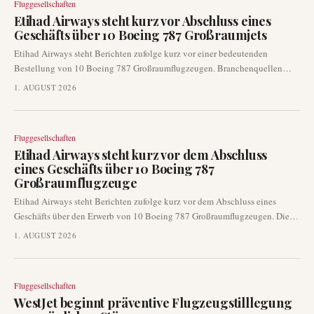
Fluggesellschaften
Etihad Airways steht kurz vor Abschluss eines
Geschäfts über 10 Boeing 787 Großraumjets
Etihad Airways steht Berichten zufolge kurz vor einer bedeutenden
Bestellung von 10 Boeing 787 Großraumflugzeugen. Branchenquellen
deuten darauf hin, dass eine offizielle Ankündigung bereits auf der
1. AUGUST 2026
bevorstehenden Farnborough Airshow erfolgen könnte. Dieses potenzielle
Geschäft unterstreicht den anhaltenden Fokus der Fluggesellschaft auf die
Erweiterung ihrer Langstreckenflotte.
Fluggesellschaften
Etihad Airways steht kurz vor dem Abschluss
eines Geschäfts über 10 Boeing 787
Großraumflugzeuge
Etihad Airways steht Berichten zufolge kurz vor dem Abschluss eines
Geschäfts über den Erwerb von 10 Boeing 787 Großraumflugzeugen. Diese
bedeutende Flottenerweiterung könnte nach Angaben von
1. AUGUST 2026
Branchenquellen bereits auf der Farnborough Airshow in diesem Monat
offiziell bekannt gegeben werden. Der Schritt signalisiert ein anhaltendes
Langstreckenwachstum für die große Golf-Fluggesellschaft und wird sich
Fluggesellschaften
auf Boeings Auftragsbücher auswirken.
WestJet beginnt präventive Flugzeugstilllegung