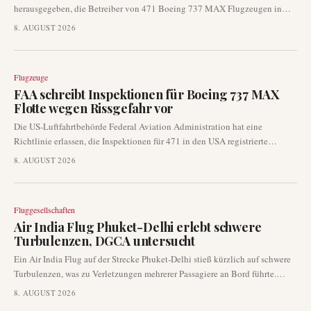
herausgegeben, die Betreiber von 471 Boeing 737 MAX Flugzeugen in
den USA dazu verpflichtet, Inspektionen auf potenzielle Risse in einem
8. AUGUST 2026
kritischen Strukturbauteil durchzuführen. Diese Sicherheitsmaßnahme, die
am 10. September in Kraft tritt, zielt darauf ab, Probleme mit der
strukturellen Integrität innerhalb der weit verbreiteten Single-Aisle-Flotte
Flugzeuge
zu verhindern.
FAA schreibt Inspektionen für Boeing 737 MAX
Flotte wegen Rissgefahr vor
Die US-Luftfahrtbehörde Federal Aviation Administration hat eine
Richtlinie erlassen, die Inspektionen für 471 in den USA registrierte
Boeing 737 MAX Flugzeuge vorschreibt. Diese Maßnahme zielt auf einen
8. AUGUST 2026
potenziell unsicheren Zustand im Zusammenhang mit Rissbildung in einer
Rumpfstrukturkomponente ab, wobei die Einhaltung am 10. September
beginnen soll.
Fluggesellschaften
Air India Flug Phuket-Delhi erlebt schwere
Turbulenzen, DGCA untersucht
Ein Air India Flug auf der Strecke Phuket-Delhi stieß kürzlich auf schwere
Turbulenzen, was zu Verletzungen mehrerer Passagiere an Bord führte.
Indiens Luftfahrtaufsichtsbehörde, das Directorate General of Civil
8. AUGUST 2026
Aviation (DGCA), hat eine umfassende Untersuchung des Vorfalls