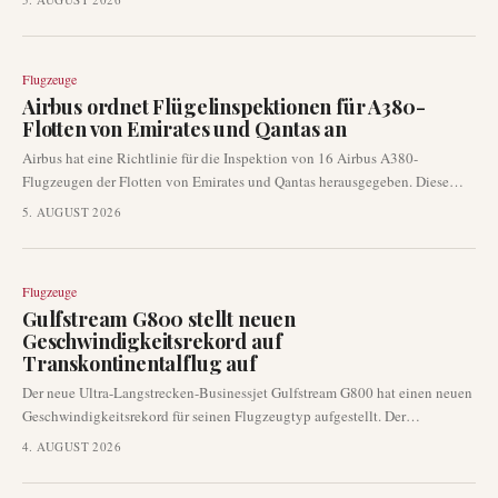
den internationalen Zugang für die Region erheblich.
Flugzeuge
Airbus ordnet Flügelinspektionen für A380-
Flotten von Emirates und Qantas an
Airbus hat eine Richtlinie für die Inspektion von 16 Airbus A380-
Flugzeugen der Flotten von Emirates und Qantas herausgegeben. Diese
Anordnung folgt der Entdeckung von Flügelrissen am Superjumbo und
5. AUGUST 2026
stellt eine wichtige Entwicklung in der Flugsicherheit und -wartung dar.
Flugzeuge
Gulfstream G800 stellt neuen
Geschwindigkeitsrekord auf
Transkontinentalflug auf
Der neue Ultra-Langstrecken-Businessjet Gulfstream G800 hat einen neuen
Geschwindigkeitsrekord für seinen Flugzeugtyp aufgestellt. Der
beeindruckende Flug führte über 6.640 Seemeilen von Savannah, Georgia,
4. AUGUST 2026
nach Riad, Saudi-Arabien, in etwas mehr als 16 Stunden.