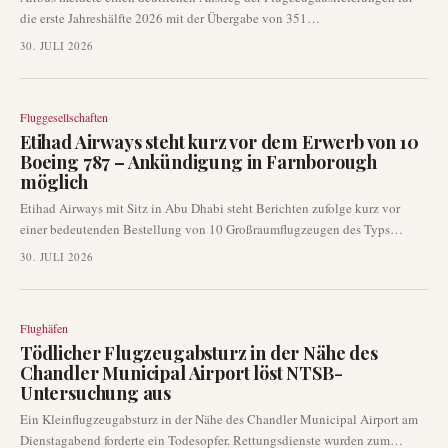
die erste Jahreshälfte 2026 mit der Übergabe von 351
Geschäftsreiseflugzeugen. Dies entspricht einem Anstieg von 15 % im
30. JULI 2026
Vergleich zum gleichen Zeitraum im Jahr 2025, angetrieben durch eine
starke Leistung im Juni mit 89 Auslieferungen. Der europäische
Flugzeughersteller steht nun unter verstärktem Druck, seine
Fluggesellschaften
Produktionsraten weiter zu beschleunigen, um seine Jahresziele zu
Etihad Airways steht kurz vor dem Erwerb von 10
erreichen.
Boeing 787 – Ankündigung in Farnborough
möglich
Etihad Airways mit Sitz in Abu Dhabi steht Berichten zufolge kurz vor
einer bedeutenden Bestellung von 10 Großraumflugzeugen des Typs
Boeing 787. Branchenquellen deuten darauf hin, dass eine Ankündigung
30. JULI 2026
bereits auf der kommenden Farnborough Airshow erfolgen könnte, was die
kontinuierlichen Flottenentwicklungspläne der Fluggesellschaft
unterstreicht.
Flughäfen
Tödlicher Flugzeugabsturz in der Nähe des
Chandler Municipal Airport löst NTSB-
Untersuchung aus
Ein Kleinflugzeugabsturz in der Nähe des Chandler Municipal Airport am
Dienstagabend forderte ein Todesopfer. Rettungsdienste wurden zum