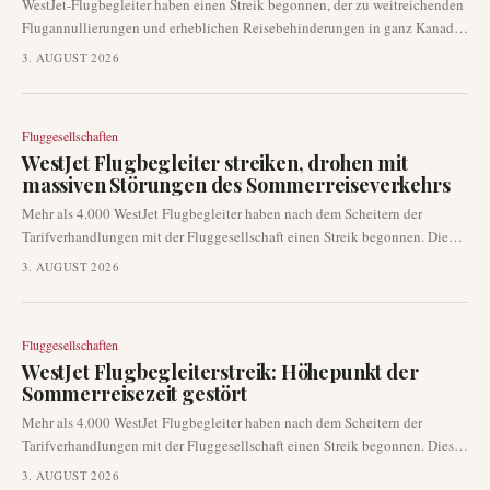
WestJet-Flugbegleiter haben einen Streik begonnen, der zu weitreichenden
Flugannullierungen und erheblichen Reisebehinderungen in ganz Kanada
führt. Diese Arbeitskampfmaßnahme betrifft Passagiere in der
3. AUGUST 2026
Hauptreisezeit des Sommers und veranlasst viele, ihre Reisepläne
umzubuchen und anzupassen.
Fluggesellschaften
WestJet Flugbegleiter streiken, drohen mit
massiven Störungen des Sommerreiseverkehrs
Mehr als 4.000 WestJet Flugbegleiter haben nach dem Scheitern der
Tarifverhandlungen mit der Fluggesellschaft einen Streik begonnen. Die
Arbeitsniederlegung begann am 2. August 2026, beeinträchtigt eines der
3. AUGUST 2026
verkehrsreichsten Reisewochenenden des Sommers und führt zu
weitreichenden Störungen im gesamten WestJet-Netzwerk.
Fluggesellschaften
WestJet Flugbegleiterstreik: Höhepunkt der
Sommerreisezeit gestört
Mehr als 4.000 WestJet Flugbegleiter haben nach dem Scheitern der
Tarifverhandlungen mit der Fluggesellschaft einen Streik begonnen. Dieser
Arbeitskampf verursacht erhebliche Betriebs- und Kundendienststörungen
3. AUGUST 2026