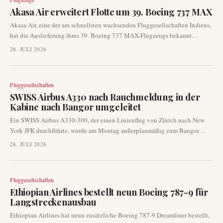
Akasa Air erweitert Flotte um 39. Boeing 737 MAX
Akasa Air, eine der am schnellsten wachsenden Fluggesellschaften Indiens,
hat die Auslieferung ihres 39. Boeing 737 MAX-Flugzeugs bekannt
gegeben. Diese neue Ergänzung mit der Registrierung VT-YBP traf nach
28. JULI 2026
einem transatlantischen Überführungsflug von Seattle in Bengaluru ein und
unterstreicht die kontinuierliche Flotten- und Betriebsleistung der
Fluggesellschaft.
Fluggesellschaften
SWISS Airbus A330 nach Rauchmeldung in der
Kabine nach Bangor umgeleitet
Ein SWISS Airbus A330-300, der einen Linienflug von Zürich nach New
York JFK durchführte, wurde am Montag außerplanmäßig zum Bangor
International Airport umgeleitet. Die Umleitung erfolgte aufgrund von
28. JULI 2026
Meldungen über Rauch in der Kabine des Flugzeugs. Rettungsdienste
standen bereit, als das Flugzeug sicher landete.
Fluggesellschaften
Ethiopian Airlines bestellt neun Boeing 787-9 für
Langstreckenausbau
Ethiopian Airlines hat neun zusätzliche Boeing 787-9 Dreamliner bestellt,