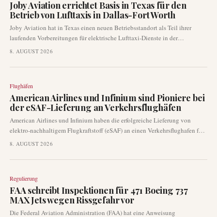
Joby Aviation errichtet Basis in Texas für den
Betrieb von Lufttaxis in Dallas-Fort Worth
Joby Aviation hat in Texas einen neuen Betriebsstandort als Teil ihrer
laufenden Vorbereitungen für elektrische Lufttaxi-Dienste in der
Metropolregion Dallas-Fort Worth eingerichtet. Dieser Schritt stellt einen
8. AUGUST 2026
greifbaren Fortschritt in der kommerziellen Startstrategie des Unternehmens
dar und unterstreicht die Entwicklung von eVTOL-Netzwerken in
wichtigen städtischen Märkten.
Flughäfen
American Airlines und Infinium sind Pioniere bei
der eSAF-Lieferung an Verkehrsflughäfen
American Airlines und Infinium haben die erfolgreiche Lieferung von
elektro-nachhaltigem Flugkraftstoff (eSAF) an einen Verkehrsflughafen für
einen Passagierflug bekannt gegeben. Diese Errungenschaft stellt einen
8. AUGUST 2026
entscheidenden Moment in den Dekarbonisierungsbemühungen der
Luftfahrtindustrie dar und überführt eSAF von einem konzeptionellen
Stadium in den operationellen Einsatz an einer Flughafeneinrichtung.
Regulierung
Diese Entwicklung hat erhebliche Auswirkungen auf die
FAA schreibt Inspektionen für 471 Boeing 737
Nachhaltigkeitsprogramme von Flughäfen und die
MAX Jets wegen Rissgefahr vor
Emissionsminderungsstrategien von Fluggesellschaften.
Die Federal Aviation Administration (FAA) hat eine Anweisung