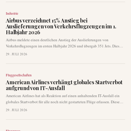
offiziell bekannt gegeben werden, was das anhaltende Engagement der
Fluggesellschaft für Langstreckenkapazität und Flottenmodernisierung
Industrie
unterstreicht. Der Schritt verdeutlicht die anhaltende Dynamik auf dem
Airbus verzeichnet 15% Anstieg bei
globalen Luftfahrtmarkt.
Auslieferungen von Verkehrsflugzeugen im 1.
Halbjahr 2026
Airbus meldete einen deutlichen Anstieg der Auslieferungen von
Verkehrsflugzeugen im ersten Halbjahr 2026 und übergab 351 Jets. Dies
entspricht einem Anstieg von 15 % im Vergleich zu den 306
29. JULI 2026
Auslieferungen im gleichen Zeitraum des Jahres 2025, wobei der Juni
allein 89 Flugzeuge zu diesem Ergebnis beigetragen hat.
Fluggesellschaften
American Airlines verhängt globales Startverbot
aufgrund von IT-Ausfall
American Airlines hat als Reaktion auf einen anhaltenden IT-Ausfall ein
globales Startverbot für alle noch nicht gestarteten Flüge erlassen. Diese
erhebliche Betriebsunterbrechung legt die Abflüge im gesamten
29. JULI 2026
Streckennetz der Fluggesellschaft lahm und hat unmittelbare
Auswirkungen auf die Passagiere. Die Fluggesellschaft arbeitet aktiv an der
Behebung des Problems.
Flugzeuge