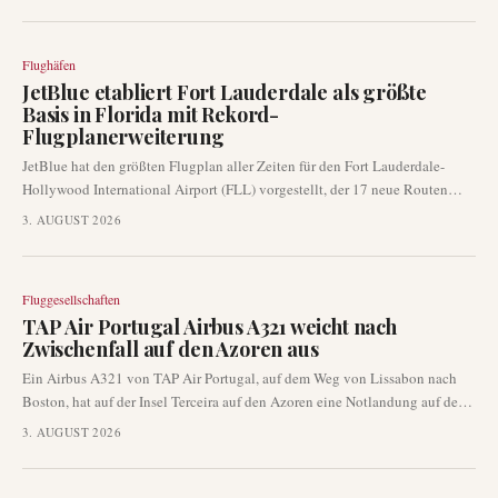
für Tausende von Passagieren auf dem Höhepunkt der Sommerreisezeit.
Flughäfen
JetBlue etabliert Fort Lauderdale als größte
Basis in Florida mit Rekord-
Flugplanerweiterung
JetBlue hat den größten Flugplan aller Zeiten für den Fort Lauderdale-
Hollywood International Airport (FLL) vorgestellt, der 17 neue Routen
einführt und über 200 tägliche Abflüge übersteigt. Diese strategische
3. AUGUST 2026
Expansion positioniert FLL als JetBlues größte Operation in Florida und
als wichtigen Knotenpunkt für nationale und internationale Verbindungen.
Fluggesellschaften
TAP Air Portugal Airbus A321 weicht nach
Zwischenfall auf den Azoren aus
Ein Airbus A321 von TAP Air Portugal, auf dem Weg von Lissabon nach
Boston, hat auf der Insel Terceira auf den Azoren eine Notlandung auf dem
Flughafen Lajes durchgeführt. Die Umleitung erfolgte am 2. August 2026,
3. AUGUST 2026
etwa zwei Stunden nach dem Start, aufgrund eines nicht offengelegten
Betriebsproblems. Die Behörden haben noch keine Details zur Ursache des
Vorfalls veröffentlicht.