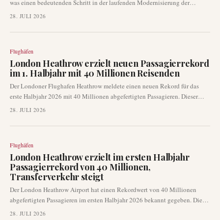
was einen bedeutenden Schritt in der laufenden Modernisierung der
Langstreckenflotte und dem Ausbau des Interkontinentalnetzes der
28. JULI 2026
Fluggesellschaft darstellt. Diese neue Akquisition ergänzt eine
umfangreiche Bestellung von 11 Boeing 787 und 20 Boeing 737 MAX, die
auf der Dubai Airshow 2023 getätigt wurde, und stärkt die Position von
Flughäfen
Ethiopian Airlines als Afrikas größtem Netzbetreiber.
London Heathrow erzielt neuen Passagierrekord
im 1. Halbjahr mit 40 Millionen Reisenden
Der Londoner Flughafen Heathrow meldete einen neuen Rekord für das
erste Halbjahr 2026 mit 40 Millionen abgefertigten Passagieren. Dieser
Meilenstein wurde zusammen mit einem deutlichen Anstieg des
28. JULI 2026
Transferverkehrs um 5,4 % erreicht, was die entscheidende Rolle des
Flughafens als globales Drehkreuz unterstreicht. Die Rekordzahlen wurden
trotz einer gemeldeten Abschwächung der Nachfrage aus dem Markt des
Flughäfen
Nahen Ostens erzielt.
London Heathrow erzielt im ersten Halbjahr
Passagierrekord von 40 Millionen,
Transferverkehr steigt
Der London Heathrow Airport hat einen Rekordwert von 40 Millionen
abgefertigten Passagieren im ersten Halbjahr 2026 bekannt gegeben. Dieser
bedeutende Meilenstein unterstreicht die robuste Erholung des Flughafens
28. JULI 2026