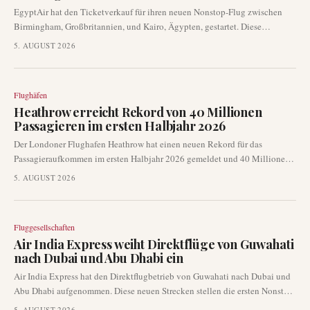
EgyptAir hat den Ticketverkauf für ihren neuen Nonstop-Flug zwischen
Birmingham, Großbritannien, und Kairo, Ägypten, gestartet. Diese
Entwicklung stellt die erste direkte Flugverbindung zwischen den beiden
5. AUGUST 2026
Städten dar und markiert eine bemerkenswerte Erweiterung des
Streckennetzes der Fluggesellschaft, die auch die Aufnahme von Sansibar
als neues Ziel umfasst.
Flughäfen
Heathrow erreicht Rekord von 40 Millionen
Passagieren im ersten Halbjahr 2026
Der Londoner Flughafen Heathrow hat einen neuen Rekord für das
Passagieraufkommen im ersten Halbjahr 2026 gemeldet und 40 Millionen
Reisende abgefertigt. Dieser bedeutende Meilenstein unterstreicht die
5. AUGUST 2026
zentrale Rolle des Flughafens als globales Luftfahrtdrehkreuz und hebt die
robuste Erholung und das Wachstum der internationalen
Flugreisenachfrage hervor.
Fluggesellschaften
Air India Express weiht Direktflüge von Guwahati
nach Dubai und Abu Dhabi ein
Air India Express hat den Direktflugbetrieb von Guwahati nach Dubai und
Abu Dhabi aufgenommen. Diese neuen Strecken stellen die ersten Nonstop-
Verbindungen zwischen Nordostindien und dem Golf dar und verbessern
5. AUGUST 2026