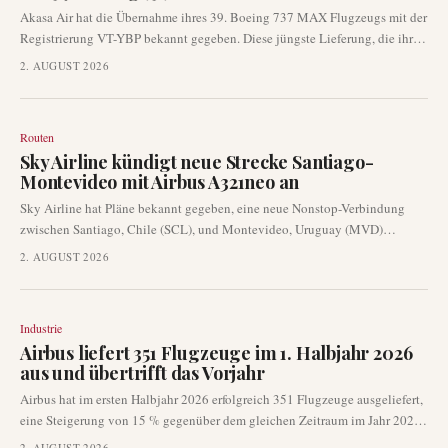
Akasa Air hat die Übernahme ihres 39. Boeing 737 MAX Flugzeugs mit der
Registrierung VT-YBP bekannt gegeben. Diese jüngste Lieferung, die ihre
Reise von Seattle nach Bengaluru abschloss, ist ein wichtiger Meilenstein
2. AUGUST 2026
in der laufenden Flottenerweiterungsstrategie der Fluggesellschaft. Die
Ergänzung stärkt die operativen Fähigkeiten von Akasa Air auf dem
schnell wachsenden indischen Luftfahrtmarkt weiter.
Routen
Sky Airline kündigt neue Strecke Santiago-
Montevideo mit Airbus A321neo an
Sky Airline hat Pläne bekannt gegeben, eine neue Nonstop-Verbindung
zwischen Santiago, Chile (SCL), und Montevideo, Uruguay (MVD)
einzuführen. Diese internationale Erweiterung soll im August 2026
2. AUGUST 2026
beginnen und mit dem Airbus A321neo durchgeführt werden.
Industrie
Airbus liefert 351 Flugzeuge im 1. Halbjahr 2026
aus und übertrifft das Vorjahr
Airbus hat im ersten Halbjahr 2026 erfolgreich 351 Flugzeuge ausgeliefert,
eine Steigerung von 15 % gegenüber dem gleichen Zeitraum im Jahr 2025.
Diese robuste Leistung, zu der 89 Auslieferungen im Juni gehörten, deutet
2. AUGUST 2026