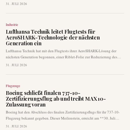
Melbourne, Australien, absolviert. Diese bedeutende Reise wurde im
31. JULI 2026
Rahmen der laufenden Entwicklungstests von Airbus für das Ultra-
Langstreckenprogramm Project Sunrise von Qantas durchgeführt. Die
Leistung markiert einen entscheidenden Schritt in den Bemühungen der
Industrie
Luftfahrtindustrie, neue Ultra-Langstreckenrouten zu etablieren.
Lufthansa Technik leitet Flugtests für
AeroSHARK-Technologie der nächsten
Generation ein
Lufthansa Technik hat mit den Flugtests ihrer AeroSHARK-Lösung der
nächsten Generation begonnen, einer Riblet-Folie zur Reduzierung des
aerodynamischen Luftwiderstands. Diese Tests werden an einem operativen
31. JULI 2026
Flugzeug einer Fluggesellschaft durchgeführt, um das aktualisierte Design
unter realen Bedingungen zu validieren und die anhaltenden Prioritäten
der Fluggesellschaften hinsichtlich Treibstoffeffizienz und
Flugzeuge
Emissionsreduzierung zu berücksichtigen.
Boeing schließt finalen 737-10-
Zertifizierungsflug ab und treibt MAX 10-
Zulassung voran
Boeing hat den Abschluss des finalen Zertifizierungsflugs für ihr 737-10-
Flugzeug bekannt gegeben. Dieser Meilenstein, erreicht am **30. Juli
2026**, stellt einen entscheidenden Schritt zur Erlangung der
31. JULI 2026