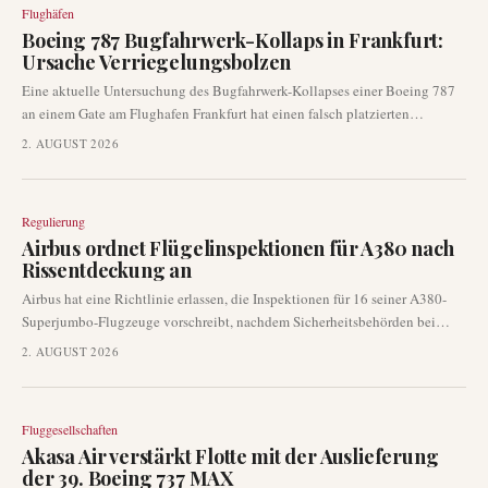
Flughäfen
Boeing 787 Bugfahrwerk-Kollaps in Frankfurt:
Ursache Verriegelungsbolzen
Eine aktuelle Untersuchung des Bugfahrwerk-Kollapses einer Boeing 787
an einem Gate am Flughafen Frankfurt hat einen falsch platzierten
Verriegelungsbolzen als Mitursache identifiziert. Dieser Befund der
2. AUGUST 2026
deutschen Luftfahrtbehörden unterstreicht die Bedeutung strenger
Bodenabfertigungsverfahren und Flugzeugsicherheitsprotokolle,
insbesondere für Großraumflugzeuge an wichtigen internationalen
Regulierung
Drehkreuzen.
Airbus ordnet Flügelinspektionen für A380 nach
Rissentdeckung an
Airbus hat eine Richtlinie erlassen, die Inspektionen für 16 seiner A380-
Superjumbo-Flugzeuge vorschreibt, nachdem Sicherheitsbehörden bei
routinemäßigen Wartungsüberprüfungen Flügelrisse entdeckt hatten. Fünf
2. AUGUST 2026
dieser Flugzeuge sind für eine sofortige Inspektion vorgesehen, was die
Dringlichkeit des Problems unterstreicht. Diese Entwicklung könnte zu
erheblichen betrieblichen Anpassungen für Fluggesellschaften führen, die
Fluggesellschaften
das ikonische Großraumflugzeug einsetzen.
Akasa Air verstärkt Flotte mit der Auslieferung
der 39. Boeing 737 MAX