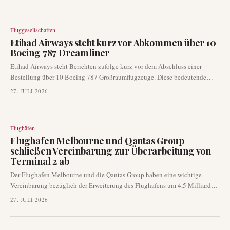
und seine entscheidende Rolle als globales Drehkreuz. Der Anstieg wurde
maßgeblich durch eine Zunahme des Transferverkehrs gestützt, selbst
inmitten einer schwächeren Nachfrage aus dem Nahen Osten.
Fluggesellschaften
Etihad Airways steht kurz vor Abkommen über 10
Boeing 787 Dreamliner
Etihad Airways steht Berichten zufolge kurz vor dem Abschluss einer
Bestellung über 10 Boeing 787 Großraumflugzeuge. Diese bedeutende
Flottenerweiterung könnte nach Angaben von Branchenquellen, die von
27. JULI 2026
Reuters zitiert werden, bereits auf der Farnborough International Airshow in
diesem Monat bekannt gegeben werden. Das Geschäft würde die
Langstreckenkapazitäten der in Abu Dhabi ansässigen Fluggesellschaft
Flughäfen
und das zukünftige Netzwerkwachstum stärken.
Flughafen Melbourne und Qantas Group
schließen Vereinbarung zur Überarbeitung von
Terminal 2 ab
Der Flughafen Melbourne und die Qantas Group haben eine wichtige
Vereinbarung bezüglich der Erweiterung des Flughafens um 4,5 Milliarden
A$ und der umfassenden Überarbeitung des Terminals 2 abgeschlossen.
27. JULI 2026
Diese Entwicklung wird sich direkt auf die internationalen Operationen
von Qantas, die Passagierkapazität und die langfristigen
Wachstumsstrategien an einem der wichtigsten internationalen Drehkreuze