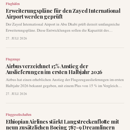
Flughäfen
Australiens auswirken.
Erweiterungspläne für den Zayed International
Airport werden geprüft
Der Zayed International Airport in Abu Dhabi prüft derzeit umfangreiche
Erweiterungspläne. Diese Entwicklungen sollen die Kapazität des
Flughafens erhöhen und seine Rolle als wichtiges Luftfahrtzentrum im
27. JULI 2026
Nahen Osten festigen. Offizielle Ankündigungen werden in Kürze erwartet,
da die Planungen voranschreiten.
Flugzeuge
Airbus verzeichnet 15% Anstieg der
Auslieferungen im ersten Halbjahr 2026
Airbus hat einen erheblichen Anstieg der Flugzeugauslieferungen im ersten
Halbjahr 2026 bekannt gegeben, mit einem Plus von 15 % im Vergleich
zum gleichen Zeitraum des Vorjahres. Der europäische Flugzeughersteller
27. JULI 2026
lieferte insgesamt 351 Jets aus, was eine anhaltende Erholung seiner
Produktionskapazitäten signalisiert. Diese Entwicklung ist entscheidend
für Fluggesellschaften und Leasinggeber, da sie sich auf die
Fluggesellschaften
Flottenerweiterung und die Betriebsplanung auswirkt.
Ethiopian Airlines stärkt Langstreckenflotte mit
neun zusätzlichen Boeing 787-9 Dreamlinern