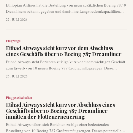
Ethiopian Airlines hat die Bestellung von neun zusätzlichen Boeing 787-9
Dreamlinern bekannt gegeben und damit ihre Langstreckenkapazitäten
weiter ausgebaut. Diese jüngste Akquisition untermauert die strategischen
27. JULI 2026
Wachstumspläne der Fluggesellschaft und folgt auf eine bedeutende
Bestellung von 11 787ern und 20 737 MAX Flugzeugen auf der Dubai
Airshow 2023.
Flugzeuge
Etihad Airways steht kurz vor dem Abschluss
eines Geschäfts über 10 Boeing 787 Dreamliner
Etihad Airways steht Berichten zufolge kurz vor einem wichtigen Geschäft
zum Erwerb von 10 neuen Boeing 787 Großraumflugzeugen. Diese
potenzielle Bestellung steht im Einklang mit den strategischen
26. JULI 2026
Flottenerneuerungsinitiativen der Fluggesellschaft und zielt darauf ab, ihre
Langstreckenkapazität zu stärken. Eine offizielle Ankündigung könnte
bereits auf der bevorstehenden Farnborough Airshow erfolgen.
Fluggesellschaften
Etihad Airways steht kurz vor Abschluss eines
Geschäfts über 10 Boeing 787 Dreamliner
inmitten der Flottenerneuerung
Etihad Airways nähert sich Berichten zufolge einer bedeutenden
Bestellung von 10 Boeing 787 Großraumflugzeugen. Dieses potenzielle