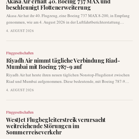
Akasa Air erhält 40. Boeing 737 MAX und
beschleunigt Flottenerweiterung
Akasa Air hat ihr 40. Flugzeug, eine Boeing 737 MAX 8-200, in Empfang
genommen, wie am 4. August 2026 in der Luftfahrtberichterstattung
veröffentlicht wurde. Diese Lieferung von Seattle nach Bengaluru
4. AUGUST 2026
unterstreicht das kontinuierliche Flottenwachstum und das aggressive
Expansionstempo der Fluggesellschaft auf dem wettbewerbsintensiven
indischen Markt.
Fluggesellschaften
Riyadh Air nimmt tägliche Verbindung Riad-
Mumbai mit Boeing 787-9 auf
Riyadh Air hat heute ihren neuen täglichen Nonstop-Flugdienst zwischen
Riad und Mumbai aufgenommen. Diese bedeutende, mit Boeing 787-9
Flugzeugen durchgeführte Route markiert eine wichtige Erweiterung des
4. AUGUST 2026
internationalen Netzwerks der Fluggesellschaft und stärkt die
Konnektivität zwischen dem Golf und Indien.
Fluggesellschaften
WestJet Flugbegleiterstreik verursacht
weitreichende Störungen im
Sommerreiseverkehr