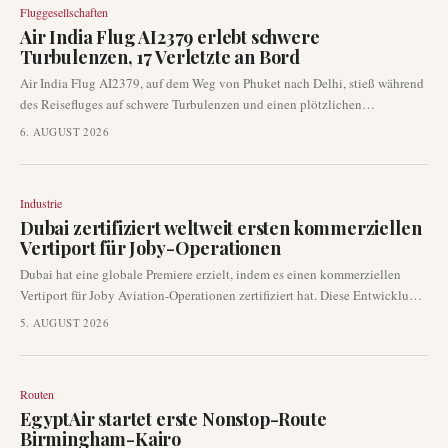
Fluggesellschaften
challenges for the airline.
Air India Flug AI2379 erlebt schwere
Turbulenzen, 17 Verletzte an Bord
Air India Flug AI2379, auf dem Weg von Phuket nach Delhi, stieß während
des Reisefluges auf schwere Turbulenzen und einen plötzlichen
Höhenverlust. Der Vorfall führte zu Verletzungen bei 13 Passagieren und
6. AUGUST 2026
vier Besatzungsmitgliedern. Die indischen Luftfahrtbehörden haben eine
umfassende Untersuchung des Ereignisses eingeleitet.
Industrie
Dubai zertifiziert weltweit ersten kommerziellen
Vertiport für Joby-Operationen
Dubai hat eine globale Premiere erzielt, indem es einen kommerziellen
Vertiport für Joby Aviation-Operationen zertifiziert hat. Diese Entwicklung
stellt einen entscheidenden Fortschritt für den Sektor der fortschrittlichen
5. AUGUST 2026
Luftmobilität dar und überführt die Lufttaxi-Infrastruktur von der Planung
in die zertifizierte Betriebsreife. Die Zertifizierung wird voraussichtlich die
Einführung von Lufttaxi-Diensten in der Golfregion beschleunigen.
Routen
EgyptAir startet erste Nonstop-Route
Birmingham-Kairo