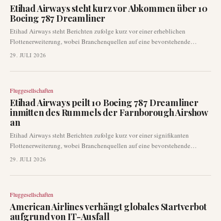
Etihad Airways steht kurz vor Abkommen über 10
Boeing 787 Dreamliner
Etihad Airways steht Berichten zufolge kurz vor einer erheblichen
Flottenerweiterung, wobei Branchenquellen auf eine bevorstehende
Bestellung von 10 Boeing 787 Großraumflugzeugen hindeuten. Eine
29. JULI 2026
Ankündigung zu diesem potenziellen Geschäft könnte bereits auf der
Farnborough Airshow erfolgen. Diese Entwicklung markiert einen
wichtigen Schritt für die in Abu Dhabi ansässige Fluggesellschaft und hat
Fluggesellschaften
Auswirkungen auf Boeings Auftragsbücher.
Etihad Airways peilt 10 Boeing 787 Dreamliner
inmitten des Rummels der Farnborough Airshow
an
Etihad Airways steht Berichten zufolge kurz vor einer signifikanten
Flottenerweiterung, wobei Branchenquellen auf eine bevorstehende
Bestellung von 10 Boeing 787 Großraumjets hinweisen. Diese potenzielle
29. JULI 2026
Akquisition könnte bereits diesen Monat auf der Farnborough Airshow
offiziell bekannt gegeben werden, was das anhaltende Engagement der
Fluggesellschaft für Langstreckenkapazität und Flottenmodernisierung
Fluggesellschaften
unterstreicht. Der Schritt verdeutlicht die anhaltende Dynamik auf dem
American Airlines verhängt globales Startverbot
globalen Luftfahrtmarkt.
aufgrund von IT-Ausfall