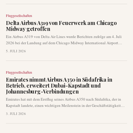
Reisenachfrage vor der Sommersaison anzukurbeln.
Fluggesellschaften
Delta Airbus A319 von Feuerwerk am Chicago
Midway getroffen
Ein Airbus A319 von Delta Air Lines wurde Berichten zufolge am 4. Juli
2026 bei der Landung auf dem Chicago Midway International Airport
(MDW) von einem Feuerwerk getroffen. Der Flug landete sicher, niemand
5. JULI 2026
an Bord wurde verletzt, aber das Flugzeug wurde sofort zur Inspektion aus
dem Verkehr gezogen.
Fluggesellschaften
Emirates nimmt Airbus A350 in Südafrika in
Betrieb, erweitert Dubai-Kapstadt und
Johannesburg-Verbindungen
Emirates hat mit dem Erstflug seines Airbus A350 nach Südafrika, der in
Kapstadt landete, einen wichtigen Meilenstein in der Geschäftstätigkeit
erreicht. Dieser neue Dienst führt einen dritten täglichen Flug von Dubai
3. JULI 2026
nach Kapstadt ein und fällt mit der Wiedereinführung eines vierten
täglichen Fluges nach Johannesburg zusammen, wodurch die
Konnektivität aus der Region erheblich erhöht wird.