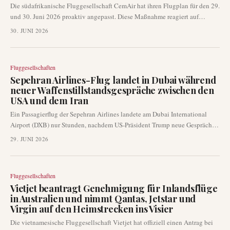
Die südafrikanische Fluggesellschaft CemAir hat ihren Flugplan für den 29.
und 30. Juni 2026 proaktiv angepasst. Diese Maßnahme reagiert auf
erwartete Massenaktionen, die den Betrieb im ganzen Land stören könnten,
30. JUNI 2026
und zielt darauf ab, die Sicherheit der Passagiere zu gewährleisten und
Reiseunterbrechungen zu minimieren.
Fluggesellschaften
Sepehran Airlines-Flug landet in Dubai während
neuer Waffenstillstandsgespräche zwischen den
USA und dem Iran
Ein Passagierflug der Sepehran Airlines landete am Dubai International
Airport (DXB) nur Stunden, nachdem US-Präsident Trump neue Gespräche
zwischen den Vereinigten Staaten und dem Iran zur Wiederherstellung
29. JUNI 2026
eines Waffenstillstands angekündigt hatte. Dieses Ereignis ereignete sich,
als der iranische Luftraum aufgrund militärischer Aktionen der USA
vorübergehend geschlossen wurde, was das heikle Zusammenspiel
Fluggesellschaften
zwischen Geopolitik und kommerzieller Luftfahrt unterstreicht.
Vietjet beantragt Genehmigung für Inlandsflüge
in Australien und nimmt Qantas, Jetstar und
Virgin auf den Heimstrecken ins Visier
Die vietnamesische Fluggesellschaft Vietjet hat offiziell einen Antrag bei