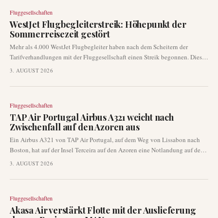
Fluggesellschaften
WestJet Flugbegleiterstreik: Höhepunkt der
Sommerreisezeit gestört
Mehr als 4.000 WestJet Flugbegleiter haben nach dem Scheitern der
Tarifverhandlungen mit der Fluggesellschaft einen Streik begonnen. Dieser
Arbeitskampf verursacht erhebliche Betriebs- und Kundendienststörungen
3. AUGUST 2026
für Tausende von Passagieren auf dem Höhepunkt der Sommerreisezeit.
Fluggesellschaften
TAP Air Portugal Airbus A321 weicht nach
Zwischenfall auf den Azoren aus
Ein Airbus A321 von TAP Air Portugal, auf dem Weg von Lissabon nach
Boston, hat auf der Insel Terceira auf den Azoren eine Notlandung auf dem
Flughafen Lajes durchgeführt. Die Umleitung erfolgte am 2. August 2026,
3. AUGUST 2026
etwa zwei Stunden nach dem Start, aufgrund eines nicht offengelegten
Betriebsproblems. Die Behörden haben noch keine Details zur Ursache des
Vorfalls veröffentlicht.
Fluggesellschaften
Akasa Air verstärkt Flotte mit der Auslieferung