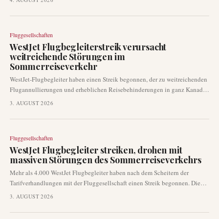
internationalen Netzwerks der Fluggesellschaft und stärkt die
Konnektivität zwischen dem Golf und Indien.
Fluggesellschaften
WestJet Flugbegleiterstreik verursacht
weitreichende Störungen im
Sommerreiseverkehr
WestJet-Flugbegleiter haben einen Streik begonnen, der zu weitreichenden
Flugannullierungen und erheblichen Reisebehinderungen in ganz Kanada
führt. Diese Arbeitskampfmaßnahme betrifft Passagiere in der
3. AUGUST 2026
Hauptreisezeit des Sommers und veranlasst viele, ihre Reisepläne
umzubuchen und anzupassen.
Fluggesellschaften
WestJet Flugbegleiter streiken, drohen mit
massiven Störungen des Sommerreiseverkehrs
Mehr als 4.000 WestJet Flugbegleiter haben nach dem Scheitern der
Tarifverhandlungen mit der Fluggesellschaft einen Streik begonnen. Die
Arbeitsniederlegung begann am 2. August 2026, beeinträchtigt eines der
3. AUGUST 2026
verkehrsreichsten Reisewochenenden des Sommers und führt zu
weitreichenden Störungen im gesamten WestJet-Netzwerk.