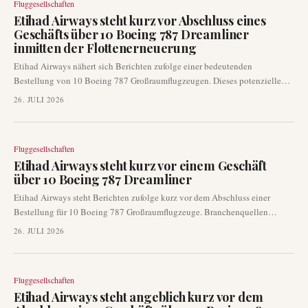
Fluggesellschaften
Etihad Airways steht kurz vor Abschluss eines
Geschäfts über 10 Boeing 787 Dreamliner
inmitten der Flottenerneuerung
Etihad Airways nähert sich Berichten zufolge einer bedeutenden
Bestellung von 10 Boeing 787 Großraumflugzeugen. Dieses potenzielle
Geschäft, dessen Ankündigung bereits auf der Farnborough Airshow
26. JULI 2026
erwartet wird, unterstreicht die laufende Flottenerneuerungsstrategie der
Fluggesellschaft und den Fokus auf Langstreckenkapazitäten. Die
Nachricht folgt auf eine Periode erhöhter Flugzeugauslieferungen in der
Fluggesellschaften
gesamten Branche.
Etihad Airways steht kurz vor einem Geschäft
über 10 Boeing 787 Dreamliner
Etihad Airways steht Berichten zufolge kurz vor dem Abschluss einer
Bestellung für 10 Boeing 787 Großraumflugzeuge. Branchenquellen
deuten darauf hin, dass eine offizielle Ankündigung bereits auf der
26. JULI 2026
Farnborough Airshow erfolgen könnte, was eine bedeutende Entwicklung
für die Langstreckenflottenstrategie des in Abu Dhabi ansässigen Carriers
darstellt.
Fluggesellschaften
Etihad Airways steht angeblich kurz vor dem