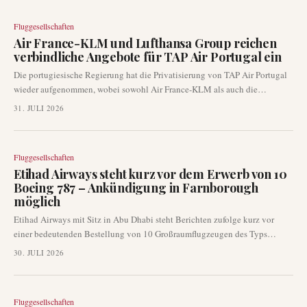
Reisepläne zu stornieren oder einmalig zu ändern, was auf die Vorbereitung
auf erhebliche Netzwerkauswirkungen hindeutet.
Fluggesellschaften
Air France-KLM und Lufthansa Group reichen
verbindliche Angebote für TAP Air Portugal ein
Die portugiesische Regierung hat die Privatisierung von TAP Air Portugal
wieder aufgenommen, wobei sowohl Air France-KLM als auch die
Lufthansa Group am 29. Juli 2026 verbindliche Angebote eingereicht
31. JULI 2026
haben. Diese Entwicklung rückt TAP in den Mittelpunkt eines
hochkarätigen Wettbewerbs zwischen zwei der größten europäischen
Fluggesellschaftsgruppen, mit erheblichen Auswirkungen auf die
Fluggesellschaften
Netzwerkstrategie und die transatlantische Konnektivität.
Etihad Airways steht kurz vor dem Erwerb von 10
Boeing 787 – Ankündigung in Farnborough
möglich
Etihad Airways mit Sitz in Abu Dhabi steht Berichten zufolge kurz vor
einer bedeutenden Bestellung von 10 Großraumflugzeugen des Typs
Boeing 787. Branchenquellen deuten darauf hin, dass eine Ankündigung
30. JULI 2026
bereits auf der kommenden Farnborough Airshow erfolgen könnte, was die
kontinuierlichen Flottenentwicklungspläne der Fluggesellschaft
unterstreicht.
Fluggesellschaften