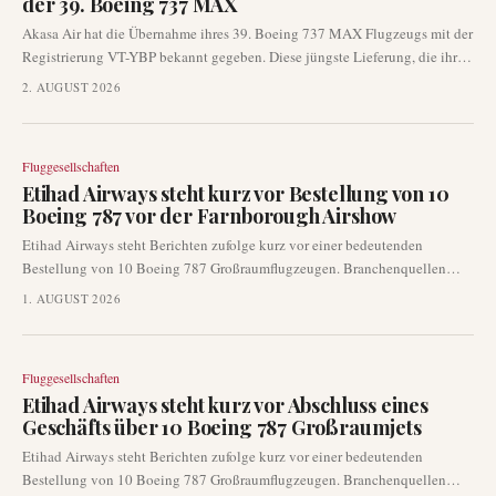
der 39. Boeing 737 MAX
Akasa Air hat die Übernahme ihres 39. Boeing 737 MAX Flugzeugs mit der
Registrierung VT-YBP bekannt gegeben. Diese jüngste Lieferung, die ihre
Reise von Seattle nach Bengaluru abschloss, ist ein wichtiger Meilenstein
2. AUGUST 2026
in der laufenden Flottenerweiterungsstrategie der Fluggesellschaft. Die
Ergänzung stärkt die operativen Fähigkeiten von Akasa Air auf dem
schnell wachsenden indischen Luftfahrtmarkt weiter.
Fluggesellschaften
Etihad Airways steht kurz vor Bestellung von 10
Boeing 787 vor der Farnborough Airshow
Etihad Airways steht Berichten zufolge kurz vor einer bedeutenden
Bestellung von 10 Boeing 787 Großraumflugzeugen. Branchenquellen
deuten darauf hin, dass eine Ankündigung mit der bevorstehenden
1. AUGUST 2026
Farnborough Airshow zusammenfallen könnte, was die fortgesetzte
Flottenentwicklung des bekannten Golf-Carriers unterstreicht.
Fluggesellschaften
Etihad Airways steht kurz vor Abschluss eines
Geschäfts über 10 Boeing 787 Großraumjets
Etihad Airways steht Berichten zufolge kurz vor einer bedeutenden
Bestellung von 10 Boeing 787 Großraumflugzeugen. Branchenquellen