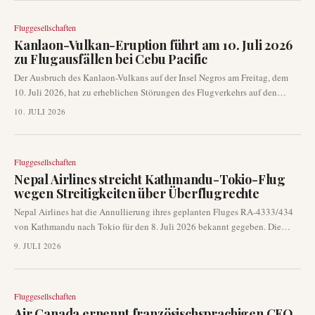
Fluggesellschaften
Kanlaon-Vulkan-Eruption führt am 10. Juli 2026
zu Flugausfällen bei Cebu Pacific
Der Ausbruch des Kanlaon-Vulkans auf der Insel Negros am Freitag, dem
10. Juli 2026, hat zu erheblichen Störungen des Flugverkehrs auf den
Philippinen geführt. Cebu Pacific hat sechs Flüge von und nach Cebu,
10. JULI 2026
Tacloban, Dipolog, Pagadian und Butuan aufgrund von Vulkanasche und
Sicherheitsbedenken gestrichen, was Hunderte von Passagieren betrifft.
Fluggesellschaften
Nepal Airlines streicht Kathmandu-Tokio-Flug
wegen Streitigkeiten über Überflugrechte
Nepal Airlines hat die Annullierung ihres geplanten Fluges RA-4333/434
von Kathmandu nach Tokio für den 8. Juli 2026 bekannt gegeben. Die
Störung wird auf ungelöste Probleme mit Überflugrechten zurückgeführt,
9. JULI 2026
die verhindern, dass das Flugzeug den erforderlichen internationalen
Luftraum nutzen kann. Dieser Vorfall unterstreicht die anhaltenden
Spannungen bezüglich bilateraler Flugrechte in der Region Asien-Pazifik.
Fluggesellschaften
Air Canada ernennt französischsprachigen CEO