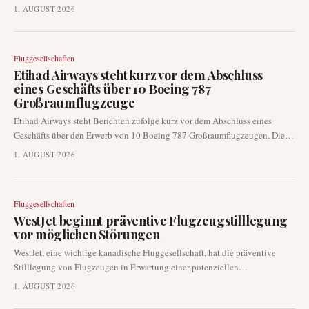
deuten darauf hin, dass eine offizielle Ankündigung bereits auf der
1. AUGUST 2026
bevorstehenden Farnborough Airshow erfolgen könnte. Dieses potenzielle
Geschäft unterstreicht den anhaltenden Fokus der Fluggesellschaft auf die
Erweiterung ihrer Langstreckenflotte.
Fluggesellschaften
Etihad Airways steht kurz vor dem Abschluss
eines Geschäfts über 10 Boeing 787
Großraumflugzeuge
Etihad Airways steht Berichten zufolge kurz vor dem Abschluss eines
Geschäfts über den Erwerb von 10 Boeing 787 Großraumflugzeugen. Diese
bedeutende Flottenerweiterung könnte nach Angaben von
1. AUGUST 2026
Branchenquellen bereits auf der Farnborough Airshow in diesem Monat
offiziell bekannt gegeben werden. Der Schritt signalisiert ein anhaltendes
Langstreckenwachstum für die große Golf-Fluggesellschaft und wird sich
Fluggesellschaften
auf Boeings Auftragsbücher auswirken.
WestJet beginnt präventive Flugzeugstilllegung
vor möglichen Störungen
WestJet, eine wichtige kanadische Fluggesellschaft, hat die präventive
Stilllegung von Flugzeugen in Erwartung einer potenziellen
Betriebsunterbrechung eingeleitet. Die Fluggesellschaft bietet Passagieren
1. AUGUST 2026
mit Buchungen zwischen jetzt und Dienstag die Flexibilität, ihre