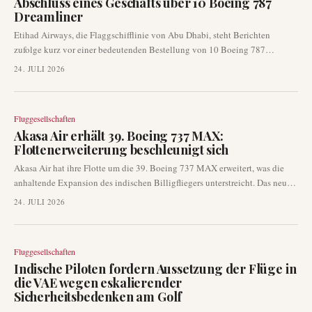
Abschluss eines Geschäfts über 10 Boeing 787
Dreamliner
Etihad Airways, die Flaggschifflinie von Abu Dhabi, steht Berichten
zufolge kurz vor einer bedeutenden Bestellung von 10 Boeing 787
Großraumflugzeugen. Branchenquellen, die von Reuters zitiert werden,
24. JULI 2026
deuten darauf hin, dass eine offizielle Ankündigung bereits auf der
bevorstehenden Farnborough Airshow erfolgen könnte. Diese potenzielle
Akquisition signalisiert eine fortgesetzte Konzentration auf die
Fluggesellschaften
Entwicklung der Langstreckenflotte für die Fluggesellschaft.
Akasa Air erhält 39. Boeing 737 MAX:
Flottenerweiterung beschleunigt sich
Akasa Air hat ihre Flotte um die 39. Boeing 737 MAX erweitert, was die
anhaltende Expansion des indischen Billigfliegers unterstreicht. Das neue
Flugzeug, registriert als VT-YBP, absolvierte seinen Überführungsflug von
24. JULI 2026
Seattle nach Bengaluru. Diese Entwicklung signalisiert ein anhaltendes
Kapazitätswachstum auf Indiens Inlandsflugmarkt und eine nachhaltige
Nachfrage nach Auslieferungen von Schmalrumpfflugzeugen.
Fluggesellschaften
Indische Piloten fordern Aussetzung der Flüge in
die VAE wegen eskalierender
Sicherheitsbedenken am Golf