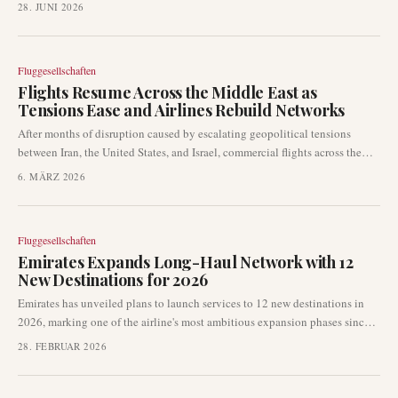
betreffen. Diese Maßnahme folgt auf jüngste US-Militärschläge gegen 10
28. JUNI 2026
iranische Militärziele, was zu erheblichen Umleitungen und potenziellen
Verspätungen bei internationalen Flügen im gesamten Nahen Osten und in
Asien führt.
Fluggesellschaften
Flights Resume Across the Middle East as
Tensions Ease and Airlines Rebuild Networks
After months of disruption caused by escalating geopolitical tensions
between Iran, the United States, and Israel, commercial flights across the
Middle East are resuming as airlines cautiously restore their networks and
6. MÄRZ 2026
passengers return to the skies.
Fluggesellschaften
Emirates Expands Long-Haul Network with 12
New Destinations for 2026
Emirates has unveiled plans to launch services to 12 new destinations in
2026, marking one of the airline's most ambitious expansion phases since
the pandemic recovery.
28. FEBRUAR 2026