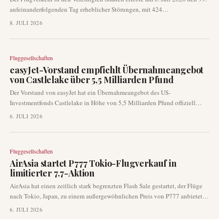
aufeinanderfolgenden Tag erheblicher Störungen, mit 424
Flugannullierungen und 2.785 Verspätungen. PSA Airlines wurde als die
8. JULI 2026
Hauptfluggesellschaft identifiziert, die zu diesen Annullierungen beiträgt.
Die größten betrieblichen Herausforderungen konzentrierten sich auf
wichtige Flughäfen wie Boston Logan, Atlanta Hartsfield-Jackson und
Fluggesellschaften
Reagan National.
easyJet-Vorstand empfiehlt Übernahmeangebot
von Castlelake über 5,5 Milliarden Pfund
Der Vorstand von easyJet hat ein Übernahmeangebot des US-
Investmentfonds Castlelake in Höhe von 5,5 Milliarden Pfund offiziell
empfohlen. Diese Entscheidung folgt einem langwierigen
6. JULI 2026
Ausschreibungsprozess und mehreren früheren Ablehnungen, die eine
große Veränderung für den in London gelisteten Billigflieger signalisieren.
Fluggesellschaften
AirAsia startet P777 Tokio-Flugverkauf in
limitierter 7.7-Aktion
AirAsia hat einen zeitlich stark begrenzten Flash Sale gestartet, der Flüge
nach Tokio, Japan, zu einem außergewöhnlichen Preis von P777 anbietet.
Diese einstündige Aktion ist ein zentraler Bestandteil der größeren 7.7-
6. JULI 2026
Verkaufskampagne der Fluggesellschaft, die darauf abzielt, die