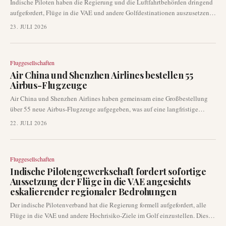
Indische Piloten haben die Regierung und die Luftfahrtbehörden dringend
aufgefordert, Flüge in die VAE und andere Golfdestinationen auszusetzen,
da sich die regionale Sicherheitslage verschlechtert und spezifische
23. JULI 2026
Drohungen gegen Dubai und Abu Dhabi vorliegen. Die Warnung erfolgt, da
die militärische Eskalation in der Region die Betriebsrisiken für die
Zivilluftfahrt erhöht, einschließlich möglicher Luftraumsperrungen und
Fluggesellschaften
Umleitungen. Dieses Problem hat unmittelbare betriebliche Auswirkungen
Air China und Shenzhen Airlines bestellen 55
auf mehrere Fluggesellschaften in einem kritischen internationalen
Airbus-Flugzeuge
Verkehrskorridor.
Air China und Shenzhen Airlines haben gemeinsam eine Großbestellung
über 55 neue Airbus-Flugzeuge aufgegeben, was auf eine langfristige
Expansion beider Fluggesellschaften hindeutet. Der Deal im Wert von rund
22. JULI 2026
9,2 Milliarden US-Dollar umfasst Großraumflugzeuge des Typs A350-900
und Schmalrumpfflugzeuge der A320neo-Familie, die von 2029 bis 2032
ausgeliefert werden sollen.
Fluggesellschaften
Indische Pilotengewerkschaft fordert sofortige
Aussetzung der Flüge in die VAE angesichts
eskalierender regionaler Bedrohungen
Der indische Pilotenverband hat die Regierung formell aufgefordert, alle
Flüge in die VAE und andere Hochrisiko-Ziele im Golf einzustellen. Dieser