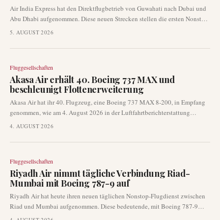
Air India Express hat den Direktflugbetrieb von Guwahati nach Dubai und
Abu Dhabi aufgenommen. Diese neuen Strecken stellen die ersten Nonstop-
Verbindungen zwischen Nordostindien und dem Golf dar und verbessern
5. AUGUST 2026
den internationalen Zugang für die Region erheblich.
Fluggesellschaften
Akasa Air erhält 40. Boeing 737 MAX und
beschleunigt Flottenerweiterung
Akasa Air hat ihr 40. Flugzeug, eine Boeing 737 MAX 8-200, in Empfang
genommen, wie am 4. August 2026 in der Luftfahrtberichterstattung
veröffentlicht wurde. Diese Lieferung von Seattle nach Bengaluru
4. AUGUST 2026
unterstreicht das kontinuierliche Flottenwachstum und das aggressive
Expansionstempo der Fluggesellschaft auf dem wettbewerbsintensiven
indischen Markt.
Fluggesellschaften
Riyadh Air nimmt tägliche Verbindung Riad-
Mumbai mit Boeing 787-9 auf
Riyadh Air hat heute ihren neuen täglichen Nonstop-Flugdienst zwischen
Riad und Mumbai aufgenommen. Diese bedeutende, mit Boeing 787-9
Flugzeugen durchgeführte Route markiert eine wichtige Erweiterung des
4. AUGUST 2026