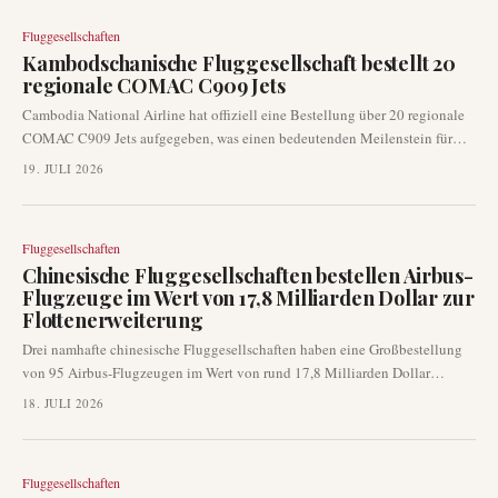
ereignete. Die außerplanmäßige Landung wurde erfolgreich durchgeführt,
Fluggesellschaften
wodurch die Sicherheit aller Passagiere und der Besatzung gewährleistet
Kambodschanische Fluggesellschaft bestellt 20
war.
regionale COMAC C909 Jets
Cambodia National Airline hat offiziell eine Bestellung über 20 regionale
COMAC C909 Jets aufgegeben, was einen bedeutenden Meilenstein für
Chinas Flugzeugbauindustrie darstellt. Diese Vereinbarung etabliert
19. JULI 2026
Kambodschas Flaggschiff-Fluggesellschaft als erste ausländische
Fluggesellschaft, die den C909 in großen Mengen kauft, wobei die
Auslieferungen voraussichtlich Ende 2026 beginnen sollen. Der Deal
Fluggesellschaften
unterstreicht einen breiteren Trend unter asiatischen Fluggesellschaften,
Chinesische Fluggesellschaften bestellen Airbus-
ihre Flotten über traditionelle westliche Hersteller hinaus zu diversifizieren.
Flugzeuge im Wert von 17,8 Milliarden Dollar zur
Flottenerweiterung
Drei namhafte chinesische Fluggesellschaften haben eine Großbestellung
von 95 Airbus-Flugzeugen im Wert von rund 17,8 Milliarden Dollar
bekannt gegeben. Diese wichtige Beschaffung zielt darauf ab, ihre
18. JULI 2026
bestehenden Flotten zu modernisieren und die Kapazitäten im
zweitgrößten Luftverkehrsmarkt der Welt erheblich zu erweitern.
Fluggesellschaften