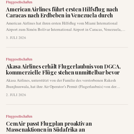
Fluggesellschaften
American Airlines führt ersten Hilfsflug nach
Caracas nach Erdbeben in Venezuela durch
American Airlines hat ihren ersten Hilfsflug vom Miami International
Airport zum Simón Bolívar International Airport in Caracas, Venezuela,
gestartet. Diese humanitäre Mission zielt darauf ab, den Bewohnern, die
3. JULI 2026
von den jüngsten verheerenden Erdbeben am 24. Juni 2026 betroffen
waren, wesentliche Hilfe zukommen zu lassen.
Fluggesellschaften
Akasa Airlines erhält Flugerlaubnis von DGCA,
kommerzielle Flüge stehen unmittelbar bevor
Akasa Airlines, unterstützt von der Familie des verstorbenen Rakesh
Jhunjhunwala, hat ihre Air Operator’s Permit (Flugerlaubnis) von der
indischen Generaldirektion für Zivilluftfahrt (DGCA) erhalten. Diese
2. JULI 2026
entscheidende behördliche Genehmigung ebnet der Fluggesellschaft den
Weg zur Aufnahme des kommerziellen Flugbetriebs in ganz Indien und
markiert einen wichtigen Meilenstein nach umfangreichen Vorbereitungen
Fluggesellschaften
und Compliance-Prüfungen.
CemAir passt Flugplan proaktiv an
Massenaktionen in Südafrika an