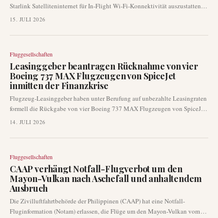
Starlink Satelliteninternet für In-Flight Wi-Fi-Konnektivität auszustatten.
Der Low-Cost-Carrier plant, die Installationen Anfang 2027 zu beginnen,
15. JULI 2026
was eine deutliche Verbesserung des Passagiererlebnisses darstellt. Dieser
Schritt positioniert Frontier, um Reisenden, die eine zuverlässige
Konnektivität während des Fluges suchen, verbesserte digitale Dienste
Fluggesellschaften
anzubieten.
Leasinggeber beantragen Rücknahme von vier
Boeing 737 MAX Flugzeugen von SpiceJet
inmitten der Finanzkrise
Flugzeug-Leasinggeber haben unter Berufung auf unbezahlte Leasingraten
formell die Rückgabe von vier Boeing 737 MAX Flugzeugen von SpiceJet
beantragt. Diese Maßnahme, an der die indische Generaldirektion für
14. JULI 2026
Zivilluftfahrt beteiligt ist, unterstreicht die eskalierenden finanziellen
Schwierigkeiten der Fluggesellschaft und wirft Bedenken hinsichtlich ihrer
zukünftigen operativen Leistungsfähigkeit auf. Der Schritt könnte sich
Fluggesellschaften
erheblich auf die Flotte und das Streckennetz von SpiceJet auswirken.
CAAP verhängt Notfall-Flugverbot um den
Mayon-Vulkan nach Aschefall und anhaltendem
Ausbruch
Die Zivilluftfahrtbehörde der Philippinen (CAAP) hat eine Notfall-
Fluginformation (Notam) erlassen, die Flüge um den Mayon-Vulkan vom