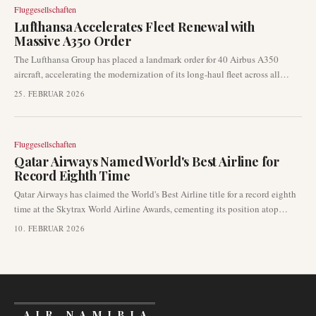
Fluggesellschaften
Lufthansa Accelerates Fleet Renewal with
Massive A350 Order
The Lufthansa Group has placed a landmark order for 40 Airbus A350
aircraft, accelerating the modernization of its long-haul fleet across all
group carriers.
25. FEBRUAR 2026
Fluggesellschaften
Qatar Airways Named World's Best Airline for
Record Eighth Time
Qatar Airways has claimed the World's Best Airline title for a record eighth
time at the Skytrax World Airline Awards, cementing its position atop
global aviation.
10. FEBRUAR 2026
AIR NAMIBIA