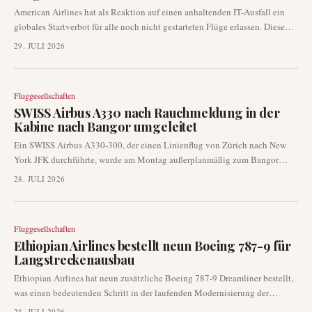
American Airlines hat als Reaktion auf einen anhaltenden IT-Ausfall ein
globales Startverbot für alle noch nicht gestarteten Flüge erlassen. Diese
erhebliche Betriebsunterbrechung legt die Abflüge im gesamten
29. JULI 2026
Streckennetz der Fluggesellschaft lahm und hat unmittelbare
Auswirkungen auf die Passagiere. Die Fluggesellschaft arbeitet aktiv an der
Behebung des Problems.
Fluggesellschaften
SWISS Airbus A330 nach Rauchmeldung in der
Kabine nach Bangor umgeleitet
Ein SWISS Airbus A330-300, der einen Linienflug von Zürich nach New
York JFK durchführte, wurde am Montag außerplanmäßig zum Bangor
International Airport umgeleitet. Die Umleitung erfolgte aufgrund von
28. JULI 2026
Meldungen über Rauch in der Kabine des Flugzeugs. Rettungsdienste
standen bereit, als das Flugzeug sicher landete.
Fluggesellschaften
Ethiopian Airlines bestellt neun Boeing 787-9 für
Langstreckenausbau
Ethiopian Airlines hat neun zusätzliche Boeing 787-9 Dreamliner bestellt,
was einen bedeutenden Schritt in der laufenden Modernisierung der
Langstreckenflotte und dem Ausbau des Interkontinentalnetzes der
28. JULI 2026