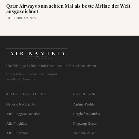
Qatar Airways zum achten Mal als beste Airline der Welt
ausgezeichnet
10. FEBRUAR 2026
AIR NAMIBIA
AVIATION INTELLIGENCE
Unabhängige Luftfahrt-Informationen und Branchenanalysen.
Hosea Kutako International Airport
Windhoek, Namibia
BERICHTERSTATTUNG
DATENBANK
Neueste Nachrichten
Airline-Profile
Alle Fluggesellschaften
Flughafen-Guides
Alle Flughäfen
Flugzeug-Specs
Alle Flugzeuge
Namibia Reisen