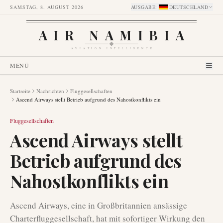
SAMSTAG, 8. AUGUST 2026
AUSGABE
:
DEUTSCHLAND
AIR NAMIBIA
AVIATION INTELLIGENCE
MENÜ
Startseite
Nachrichten
Fluggesellschaften
Ascend Airways stellt Betrieb aufgrund des Nahostkonflikts ein
Fluggesellschaften
Ascend Airways stellt
Betrieb aufgrund des
Nahostkonflikts ein
Ascend Airways, eine in Großbritannien ansässige
Charterfluggesellschaft, hat mit sofortiger Wirkung den