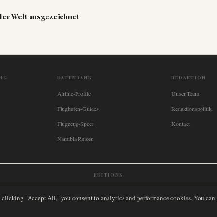
 der Welt ausgezeichnet
NG
DATENBANK
REDAKTION
Airline-Profile
Unser Team
Flughafen-Guides
Redaktionspolitik
Flugzeug-Specs
Kontakt
Namibia Reisen
EDITIONS
New Zealand
🇿🇦
South Africa
🇸🇬
Singapore
🇩🇪
Deutschland
🇳🇱
Nederland
🇫🇷
France
🇮
y clicking "Accept All," you consent to analytics and performance cookies. You can