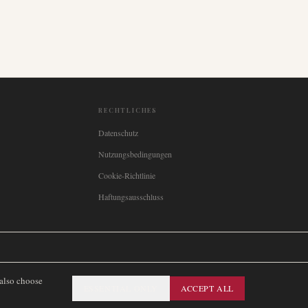
RECHTLICHES
Datenschutz
Nutzungsbedingungen
Cookie-Richtlinie
Haftungsausschluss

Italia
🇪🇸
España
🇧🇷
Brasil
🇸🇪
Sverige
🇳🇴
Norge
🇩🇰
Danmark
 also choose
ESSENTIAL ONLY
ACCEPT ALL
SITEMAP