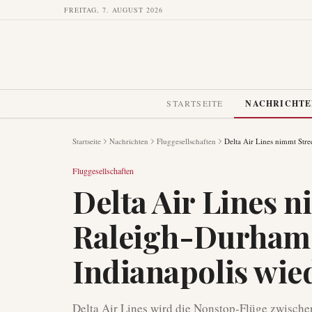
FREITAG, 7. AUGUST 2026
STARTSEITE
NACHRICHT
Startseite
Nachrichten
Fluggesellschaften
Delta Air Lines nimmt Str
Fluggesellschaften
Delta Air Lines 
Raleigh-Durham
Indianapolis wie
Delta Air Lines wird die Nonstop-Flüge zwische