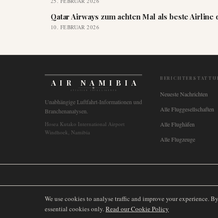
25. FEBRUAR 2026
Qatar Airways zum achten Mal als beste Airline
10. FEBRUAR 2026
BERICHTERSTATTU
AIR NAMIBIA
AVIATION INTELLIGENCE
Neueste Nachrichten
Unabhängige Luftfahrt-Informationen und
Alle Fluggesellschaften
Branchenanalysen.
Hosea Kutako International Airport
Alle Flughäfen
Windhoek, Namibia
Alle Flugzeuge
🌐
International
🇬🇧
United Kingdom
🇦🇺
Australia
🇨🇦
Canada
🇳🇿
We use cookies to analyse traffic and improve your experience. B
essential cookies only.
Read our Cookie Policy
©
2026
AIRNAMIBIA MEDIA.
ALLE RECHTE VORBEHALTEN.