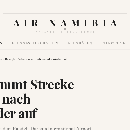
AIR NAMIBIA
AVIATION INTELLIGENCE
EN
FLUGGESELLSCHAFTEN
FLUGHÄFEN
FLUGZEUGE
ecke Raleigh-Durham nach Indianapolis wieder auf
nimmt Strecke
 nach
der auf
n dem Raleigh-Durham International Airport