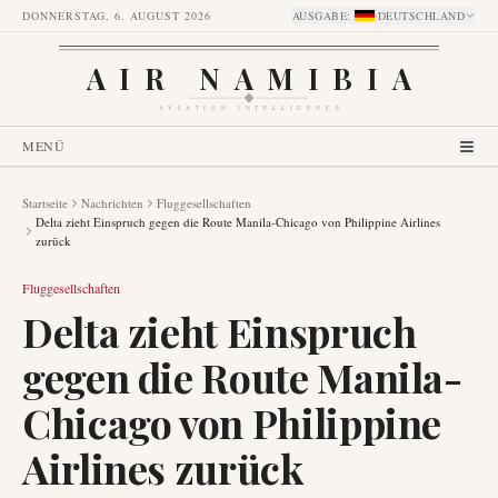
DONNERSTAG, 6. AUGUST 2026
AUSGABE
:
DEUTSCHLAND
AIR NAMIBIA
AVIATION INTELLIGENCE
MENÜ
Startseite
Nachrichten
Fluggesellschaften
Delta zieht Einspruch gegen die Route Manila-Chicago von Philippine Airlines
zurück
Fluggesellschaften
Delta zieht Einspruch
gegen die Route Manila-
Chicago von Philippine
Airlines zurück