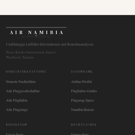
AIR NAMIBIA
AVIATION INTELLIGENCE
Unabhängige Luftfahrt-Informationen und Branchenanalysen.
Hosea Kutako International Airport
Windhoek, Namibia
BERICHTERSTATTUNG
DATENBANK
Neueste Nachrichten
Airline-Profile
Alle Fluggesellschaften
Flughafen-Guides
Alle Flughäfen
Flugzeug-Specs
Alle Flugzeuge
Namibia Reisen
REDAKTION
RECHTLICHES
Unser Team
Datenschutz