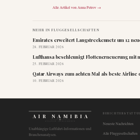
Alle Artikel von
Anna Petrov
→
MEHR IN
FLUGGESELLSCHAFTEN
Emirates erweitert Langstreckennetz um 12 neue
28. FEBRUAR 2026
Lufthansa beschleunigt Flottenerneuerung mit 
25. FEBRUAR 2026
Qatar Airways zum achten Mal als beste Airline
10. FEBRUAR 2026
BERICHTERSTATTU
AIR NAMIBIA
AVIATION INTELLIGENCE
Neueste Nachrichten
Unabhängige Luftfahrt-Informationen und
Alle Fluggesellschaften
Branchenanalysen.