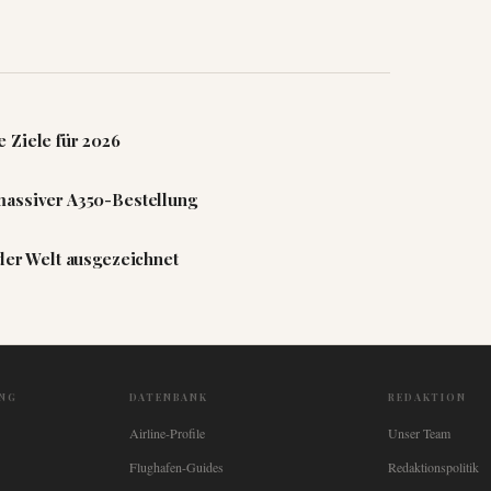
 Ziele für 2026
massiver A350-Bestellung
 der Welt ausgezeichnet
NG
DATENBANK
REDAKTION
Airline-Profile
Unser Team
Flughafen-Guides
Redaktionspolitik