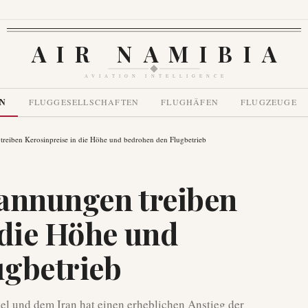
AIR NAMIBIA
AVIATION INTELLIGENCE
EN
FLUGGESELLSCHAFTEN
FLUGHÄFEN
FLUGZEUGE
treiben Kerosinpreise in die Höhe und bedrohen den Flugbetrieb
pannungen treiben
 die Höhe und
ugbetrieb
el und dem Iran hat einen erheblichen Anstieg der