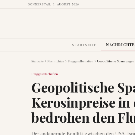
DONNERSTAG, 6. AUGUST 2026
STARTSEITE
NACHRICHT
Startseite
Nachrichten
Fluggesellschaften
Geopolitische Spannungen 
Fluggesellschaften
Geopolitische S
Kerosinpreise in
bedrohen den Fl
Der andauernde Konflikt zwischen den USA, Isra