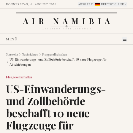
DONNERSTAG, 6. AUGUST 2026
AUSGABE
:
DEUTSCHLAND
AIR NAMIBIA
AVIATION INTELLIGENCE
MENÜ
Startseite
Nachrichten
Fluggesellschaften
US-Einwanderungs- und Zollbehörde beschafft 10 neue Flugzeuge für
Abschiebungen
Fluggesellschaften
US-Einwanderungs-
und Zollbehörde
beschafft 10 neue
Flugzeuge für