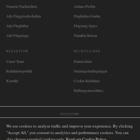
Neueste Nachrichten
Airline-Profile
Alle Fluggesellschaften
Flughafen-Guides
Alle Flughäfen
Flugzeug-Specs
Alle Flugzeuge
Namibia Reisen
REDAKTION
RECHTLICHES
Unser Team
Datenschutz
Redaktionspolitik
Nutzungsbedingungen
Kontakt
Cookie-Richtlinie
Haftungsausschluss
EDITIONS
🌐
International
🇬🇧
United Kingdom
🇦🇺
Australia
🇨🇦
Canada
🇳🇿
New Zealand
We use cookies to analyse traffic and improve your experience. By clicking
🇿🇦
South Africa
🇸🇬
Singapore
🇩🇪
Deutschland
🇳🇱
Nederland
🇫🇷
France
"Accept All," you consent to analytics and performance cookies. You can
also choose essential cookies only.
🇮🇹
Italia
🇪🇸
España
🇧🇷
Brasil
Read our Cookie Policy
🇸🇪
Sverige
🇳🇴
Norge
🇩🇰
Danmark