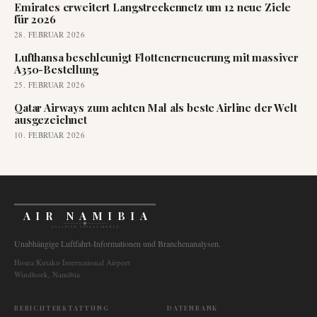
Emirates erweitert Langstreckennetz um 12 neue Ziele
für 2026
28. FEBRUAR 2026
Lufthansa beschleunigt Flottenerneuerung mit massiver
A350-Bestellung
25. FEBRUAR 2026
Qatar Airways zum achten Mal als beste Airline der Welt
ausgezeichnet
10. FEBRUAR 2026
AIR NAMIBIA
AVIATION INTELLIGENCE
Unabhängige Luftfahrt-Informationen und Branchenanalysen.
Hosea Kutako International Airport
Windhoek, Namibia
BERICHTERSTATTUNG
DATENBANK