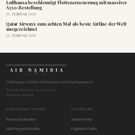
Lufthansa beschleunigt Flottenerneuerung mit massiver
A350-Bestellung
25. FEBRUAR 2026
Qatar Airways zum achten Mal als beste Airline der Welt
ausgezeichnet
10. FEBRUAR 2026
AIR NAMIBIA
AVIATION INTELLIGENCE
Unabhängige Luftfahrt-Informationen und Branchenanalysen.
Hosea Kutako International Airport
Windhoek, Namibia
BERICHTERSTATTUNG
DATENBANK
Neueste Nachrichten
Airline-Profile
Alle Fluggesellschaften
Flughafen-Guides