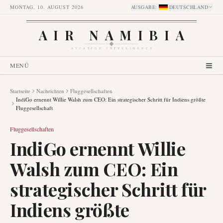
MONTAG, 10. AUGUST 2026
AUSGABE
:
DEUTSCHLAND
AIR NAMIBIA
AVIATION INTELLIGENCE
MENÜ
Startseite
Nachrichten
Fluggesellschaften
IndiGo ernennt Willie Walsh zum CEO: Ein strategischer Schritt für Indiens größte
Fluggesellschaft
Fluggesellschaften
IndiGo ernennt Willie
Walsh zum CEO: Ein
strategischer Schritt für
Indiens größte