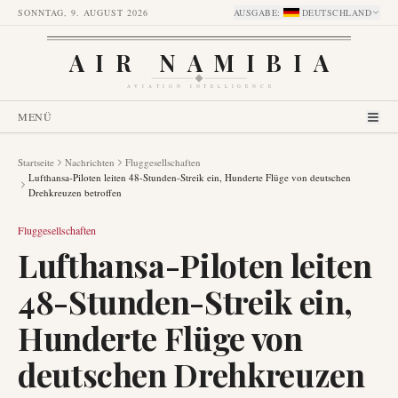
SONNTAG, 9. AUGUST 2026
AUSGABE
:
DEUTSCHLAND
AIR NAMIBIA
AVIATION INTELLIGENCE
MENÜ
Startseite
Nachrichten
Fluggesellschaften
Lufthansa-Piloten leiten 48-Stunden-Streik ein, Hunderte Flüge von deutschen
Drehkreuzen betroffen
Fluggesellschaften
Lufthansa-Piloten leiten
48-Stunden-Streik ein,
Hunderte Flüge von
deutschen Drehkreuzen