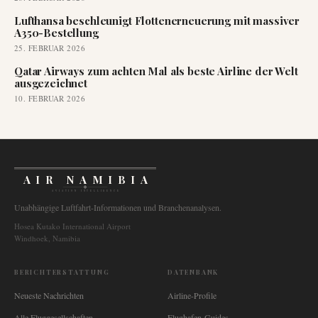
Lufthansa beschleunigt Flottenerneuerung mit massiver
A350-Bestellung
25. FEBRUAR 2026
Qatar Airways zum achten Mal als beste Airline der Welt
ausgezeichnet
10. FEBRUAR 2026
AIR NAMIBIA
AVIATION INTELLIGENCE
Unabhängige Luftfahrt-Informationen und Branchenanalysen.
Hosea Kutako International Airport
Windhoek, Namibia
BERICHTERSTATTUNG
DATENBANK
Neueste Nachrichten
Airline-Profile
Alle Fluggesellschaften
Flughafen-Guides