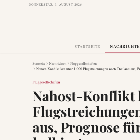
DONNERSTAG, 6. AUGUST 2026
STARTSEITE
NACHRICHT
Startseite
Nachrichten
Fluggesellschaften
Nahost-Konflikt löst über 1.000 Flugstreichungen nach Thailand aus, 
Fluggesellschaften
Nahost-Konflikt 
Flugstreichunge
aus, Prognose f