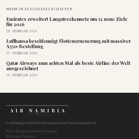
MEHR IN
FLUGGESELLSCHAFTEN
Emirates erweitert Langstreckennetz um 12 neue Ziele
für 2026
28. FEBRUAR 2026
Lufthansa beschleunigt Flottenerneuerung mit massiver
A350-Bestellung
25. FEBRUAR 2026
Qatar Airways zum achten Mal als beste Airline der Welt
ausgezeichnet
10. FEBRUAR 2026
AIR NAMIBIA
AVIATION INTELLIGENCE
Unabhängige Luftfahrt-Informationen und Branchenanalysen.
Hosea Kutako International Airport
Windhoek, Namibia