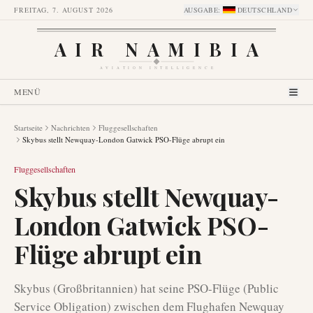
FREITAG, 7. AUGUST 2026
AUSGABE
:
DEUTSCHLAND
AIR NAMIBIA
AVIATION INTELLIGENCE
MENÜ
Startseite
Nachrichten
Fluggesellschaften
Skybus stellt Newquay-London Gatwick PSO-Flüge abrupt ein
Fluggesellschaften
Skybus stellt Newquay-
London Gatwick PSO-
Flüge abrupt ein
Skybus (Großbritannien) hat seine PSO-Flüge (Public
Service Obligation) zwischen dem Flughafen Newquay