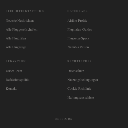
BERICHTERSTATTUNG
DATENBANK
Neueste Nachrichten
Airline-Profile
Alle Fluggesellschaften
Flughafen-Guides
Alle Flughäfen
Flugzeug-Specs
Alle Flugzeuge
Namibia Reisen
REDAKTION
RECHTLICHES
Unser Team
Datenschutz
Redaktionspolitik
Nutzungsbedingungen
Kontakt
Cookie-Richtlinie
Haftungsausschluss
EDITIONS
🌐
International
🇬🇧
United Kingdom
🇦🇺
Australia
🇨🇦
Canada
🇳🇿
New Zealand