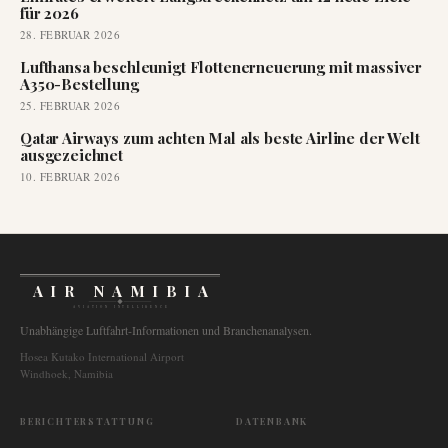
für 2026
28. FEBRUAR 2026
Lufthansa beschleunigt Flottenerneuerung mit massiver
A350-Bestellung
25. FEBRUAR 2026
Qatar Airways zum achten Mal als beste Airline der Welt
ausgezeichnet
10. FEBRUAR 2026
AIR NAMIBIA
AVIATION INTELLIGENCE
Unabhängige Luftfahrt-Informationen und Branchenanalysen.
Hosea Kutako International Airport
Windhoek, Namibia
BERICHTERSTATTUNG
DATENBANK