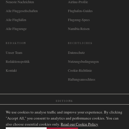
Neueste Nachrichten
Airline-Profile
Alle Fluggesellschaften
Flughafen-Guides
Alle Flughäfen
Flugzeug-Specs
Alle Flugzeuge
Namibia Reisen
REDAKTION
RECHTLICHES
Unser Team
Datenschutz
Redaktionspolitik
Nutzungsbedingungen
Kontakt
Cookie-Richtlinie
Haftungsausschluss
EDITIONS
🌐
International
🇬🇧
United Kingdom
🇦🇺
Australia
🇨🇦
Canada
🇳🇿
New Zealand
We use cookies to analyse traffic and improve your experience. By clicking
🇿🇦
South Africa
🇸🇬
Singapore
🇩🇪
Deutschland
🇳🇱
Nederland
🇫🇷
France
"Accept All," you consent to analytics and performance cookies. You can
also choose essential cookies only.
🇮🇹
Italia
🇪🇸
España
🇧🇷
Brasil
Read our Cookie Policy
🇸🇪
Sverige
🇳🇴
Norge
🇩🇰
Danmark