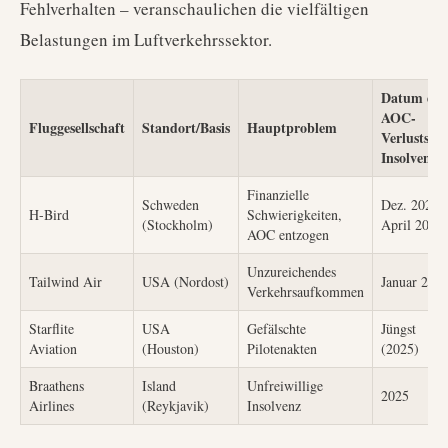
Fehlverhalten – veranschaulichen die vielfältigen
Belastungen im Luftverkehrssektor.
Datum des
AOC-
Fluggesellschaft
Standort/Basis
Hauptproblem
Verlusts/de
Insolvenz
Finanzielle
Schweden
Dez. 2025 /
H-Bird
Schwierigkeiten,
(Stockholm)
April 2026
AOC entzogen
Unzureichendes
Tailwind Air
USA (Nordost)
Januar 202
Verkehrsaufkommen
Starflite
USA
Gefälschte
Jüngst
Aviation
(Houston)
Pilotenakten
(2025)
Braathens
Island
Unfreiwillige
2025
Airlines
(Reykjavik)
Insolvenz