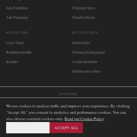
Alle Flughäfen
Flugzeug-Specs
Alle Flugzeuge
Namibia Reisen
REDAKTION
RECHTLICHES
Unser Team
Datenschutz
Redaktionspolitik
Nutzungsbedingungen
Kontakt
Cookie-Richtlinie
Haftungsausschluss
EDITIONS
🌐
International
🇬🇧
United Kingdom
🇦🇺
Australia
🇨🇦
Canada
🇳🇿
New Zealand
We use cookies to analyse traffic and improve your experience. By clicking
🇿🇦
South Africa
🇸🇬
Singapore
🇩🇪
Deutschland
🇳🇱
Nederland
🇫🇷
France
"Accept All," you consent to analytics and performance cookies. You can
also choose essential cookies only.
🇮🇹
Italia
🇪🇸
España
🇧🇷
Brasil
Read our Cookie Policy
🇸🇪
Sverige
🇳🇴
Norge
🇩🇰
Danmark
ESSENTIAL ONLY
ACCEPT ALL
©
2026
AIRNAMIBIA MEDIA.
ALLE RECHTE VORBEHALTEN.
SITEMAP