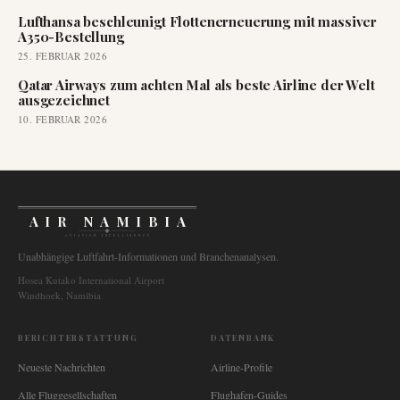
Lufthansa beschleunigt Flottenerneuerung mit massiver
A350-Bestellung
25. FEBRUAR 2026
Qatar Airways zum achten Mal als beste Airline der Welt
ausgezeichnet
10. FEBRUAR 2026
AIR NAMIBIA
AVIATION INTELLIGENCE
Unabhängige Luftfahrt-Informationen und Branchenanalysen.
Hosea Kutako International Airport
Windhoek, Namibia
BERICHTERSTATTUNG
DATENBANK
Neueste Nachrichten
Airline-Profile
Alle Fluggesellschaften
Flughafen-Guides