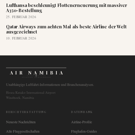
Lufthansa beschleunigt Flottenerneuerung mit massiver
A350-Bestellung
25. FEBRUAR 2026
Qatar Airways zum achten Mal als beste Airline der Welt
ausgezeichnet
10. FEBRUAR 2026
AIR NAMIBIA
AVIATION INTELLIGENCE
Unabhängige Luftfahrt-Informationen und Branchenanalysen.
Hosea Kutako International Airport
Windhoek, Namibia
BERICHTERSTATTUNG
DATENBANK
Neueste Nachrichten
Airline-Profile
Alle Fluggesellschaften
Flughafen-Guides