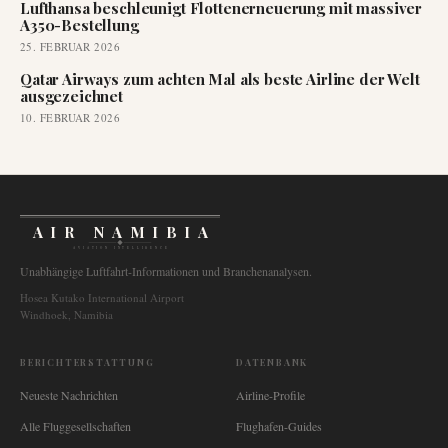
Lufthansa beschleunigt Flottenerneuerung mit massiver
A350-Bestellung
25. FEBRUAR 2026
Qatar Airways zum achten Mal als beste Airline der Welt
ausgezeichnet
10. FEBRUAR 2026
AIR NAMIBIA
AVIATION INTELLIGENCE
Unabhängige Luftfahrt-Informationen und Branchenanalysen.
Hosea Kutako International Airport
Windhoek, Namibia
BERICHTERSTATTUNG
DATENBANK
Neueste Nachrichten
Airline-Profile
Alle Fluggesellschaften
Flughafen-Guides