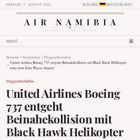
FREITAG, 7. AUGUST 2026
AUSGABE
:
DEUTSCHLAND
AIR NAMIBIA
AVIATION INTELLIGENCE
MENÜ
Startseite
Nachrichten
Fluggesellschaften
United Airlines Boeing 737 entgeht Beinahekollision mit Black Hawk Helikopter
nahe dem John Wayne Airport
Fluggesellschaften
United Airlines Boeing
737 entgeht
Beinahekollision mit
Black Hawk Helikopter