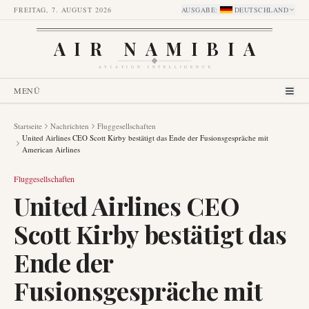
FREITAG, 7. AUGUST 2026
AUSGABE
:
DEUTSCHLAND
AIR NAMIBIA
AVIATION INTELLIGENCE
MENÜ
Startseite
Nachrichten
Fluggesellschaften
United Airlines CEO Scott Kirby bestätigt das Ende der Fusionsgespräche mit
American Airlines
Fluggesellschaften
United Airlines CEO
Scott Kirby bestätigt das
Ende der
Fusionsgespräche mit