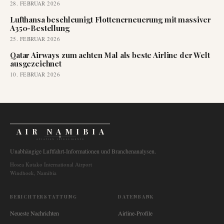
28. FEBRUAR 2026
Lufthansa beschleunigt Flottenerneuerung mit massiver
A350-Bestellung
25. FEBRUAR 2026
Qatar Airways zum achten Mal als beste Airline der Welt
ausgezeichnet
10. FEBRUAR 2026
AIR NAMIBIA
AVIATION INTELLIGENCE
Unabhängige Luftfahrt-Informationen und Branchenanalysen.
Hosea Kutako International Airport
Windhoek, Namibia
BERICHTERSTATTUNG
DATENBANK
Neueste Nachrichten
Airline-Profile