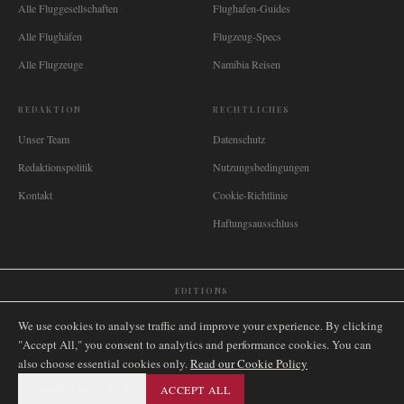
Alle Fluggesellschaften
Flughafen-Guides
Alle Flughäfen
Flugzeug-Specs
Alle Flugzeuge
Namibia Reisen
REDAKTION
RECHTLICHES
Unser Team
Datenschutz
Redaktionspolitik
Nutzungsbedingungen
Kontakt
Cookie-Richtlinie
Haftungsausschluss
EDITIONS
🌐
International
🇬🇧
United Kingdom
🇦🇺
Australia
🇨🇦
Canada
🇳🇿
New Zealand
We use cookies to analyse traffic and improve your experience. By clicking
🇿🇦
South Africa
🇸🇬
Singapore
🇩🇪
Deutschland
🇳🇱
Nederland
🇫🇷
France
"Accept All," you consent to analytics and performance cookies. You can
also choose essential cookies only.
🇮🇹
Italia
🇪🇸
España
🇧🇷
Brasil
Read our Cookie Policy
🇸🇪
Sverige
🇳🇴
Norge
🇩🇰
Danmark
ESSENTIAL ONLY
ACCEPT ALL