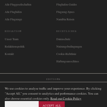
Alle Fluggesellschaften
Flughafen-Guides
Alle Flughäfen
Flugzeug-Specs
Alle Flugzeuge
Namibia Reisen
REDAKTION
RECHTLICHES
Unser Team
Datenschutz
Redaktionspolitik
Nutzungsbedingungen
Kontakt
Cookie-Richtlinie
Haftungsausschluss
EDITIONS
🌐
International
🇬🇧
United Kingdom
🇦🇺
Australia
🇨🇦
Canada
🇳🇿
New Zealand
We use cookies to analyse traffic and improve your experience. By clicking
🇿🇦
South Africa
🇸🇬
Singapore
🇩🇪
Deutschland
🇳🇱
Nederland
🇫🇷
France
"Accept All," you consent to analytics and performance cookies. You can
also choose essential cookies only.
🇮🇹
Italia
🇪🇸
España
🇧🇷
Brasil
Read our Cookie Policy
🇸🇪
Sverige
🇳🇴
Norge
🇩🇰
Danmark
ESSENTIAL ONLY
ACCEPT ALL