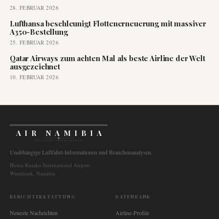
28. FEBRUAR 2026
Lufthansa beschleunigt Flottenerneuerung mit massiver
A350-Bestellung
25. FEBRUAR 2026
Qatar Airways zum achten Mal als beste Airline der Welt
ausgezeichnet
10. FEBRUAR 2026
AIR NAMIBIA
AVIATION INTELLIGENCE
Unabhängige Luftfahrt-Informationen und Branchenanalysen.
Hosea Kutako International Airport
Windhoek, Namibia
BERICHTERSTATTUNG
DATENBANK
Neueste Nachrichten
Airline-Profile