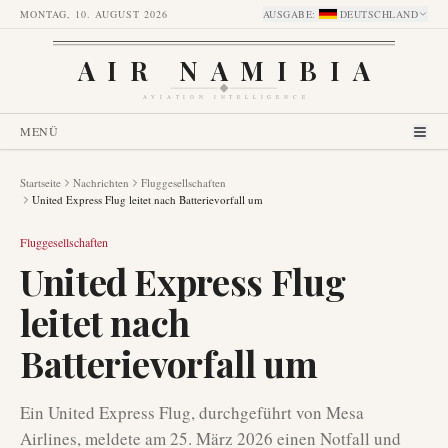
MONTAG, 10. AUGUST 2026
AUSGABE
:
DEUTSCHLAND
AIR NAMIBIA
AVIATION INTELLIGENCE
MENÜ
Startseite
Nachrichten
Fluggesellschaften
United Express Flug leitet nach Batterievorfall um
Fluggesellschaften
United Express Flug
leitet nach
Batterievorfall um
Ein United Express Flug, durchgeführt von Mesa
Airlines, meldete am 25. März 2026 einen Notfall und