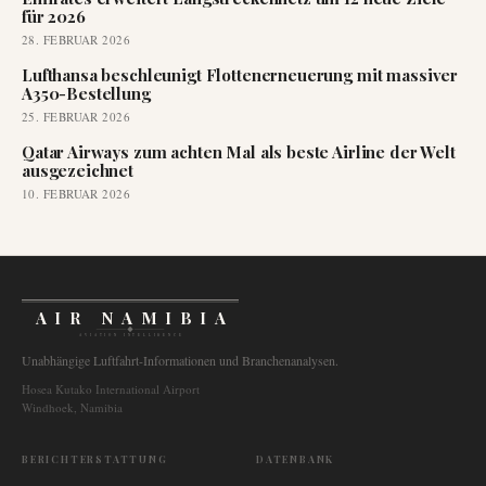
für 2026
28. FEBRUAR 2026
Lufthansa beschleunigt Flottenerneuerung mit massiver
A350-Bestellung
25. FEBRUAR 2026
Qatar Airways zum achten Mal als beste Airline der Welt
ausgezeichnet
10. FEBRUAR 2026
AIR NAMIBIA
AVIATION INTELLIGENCE
Unabhängige Luftfahrt-Informationen und Branchenanalysen.
Hosea Kutako International Airport
Windhoek, Namibia
BERICHTERSTATTUNG
DATENBANK