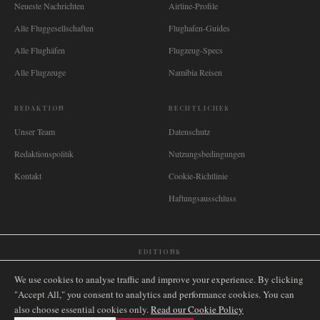
Neueste Nachrichten
Airline-Profile
Alle Fluggesellschaften
Flughafen-Guides
Alle Flughäfen
Flugzeug-Specs
Alle Flugzeuge
Namibia Reisen
REDAKTION
RECHTLICHES
Unser Team
Datenschutz
Redaktionspolitik
Nutzungsbedingungen
Kontakt
Cookie-Richtlinie
Haftungsausschluss
EDITIONS
🌐
International
🇬🇧
United Kingdom
🇦🇺
Australia
🇨🇦
Canada
🇳🇿
New Zealand
We use cookies to analyse traffic and improve your experience. By clicking
🇿🇦
South Africa
🇸🇬
Singapore
🇩🇪
Deutschland
🇳🇱
Nederland
🇫🇷
France
"Accept All," you consent to analytics and performance cookies. You can
also choose essential cookies only.
🇮🇹
Italia
🇪🇸
España
🇧🇷
Brasil
Read our Cookie Policy
🇸🇪
Sverige
🇳🇴
Norge
🇩🇰
Danmark