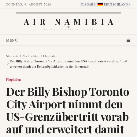
SONNTAG, 9. AUGUST 2026
AUSGABE
:
DEUTSCHLAND
AIR NAMIBIA
AVIATION INTELLIGENCE
MENÜ
Startseite
Nachrichten
Flughäfen
Der Billy Bishop Toronto City Airport nimmt den US-Grenzübertritt vorab auf und
erweitert damit die Reisemöglichkeiten in der Innenstadt
Flughäfen
Der Billy Bishop Toronto
City Airport nimmt den
US-Grenzübertritt vorab
auf und erweitert damit