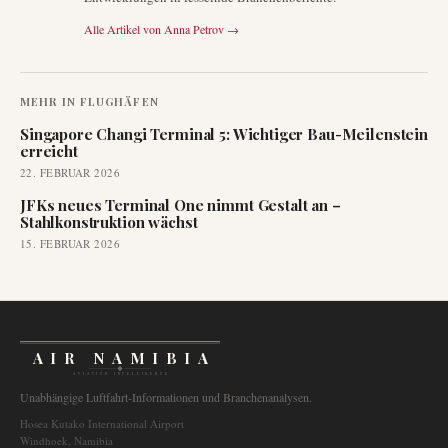
Alle Artikel von
Anna Petrov
→
MEHR IN
FLUGHÄFEN
Singapore Changi Terminal 5: Wichtiger Bau-Meilenstein
erreicht
22. FEBRUAR 2026
JFKs neues Terminal One nimmt Gestalt an –
Stahlkonstruktion wächst
15. FEBRUAR 2026
AIR NAMIBIA
AVIATION INTELLIGENCE
Unabhängige Luftfahrt-Informationen und Branchenanalysen.
Hosea Kutako International Airport
Windhoek, Namibia