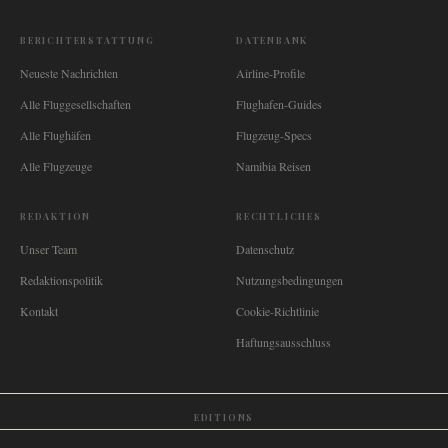
BERICHTERSTATTUNG
DATENBANK
Neueste Nachrichten
Airline-Profile
Alle Fluggesellschaften
Flughafen-Guides
Alle Flughäfen
Flugzeug-Specs
Alle Flugzeuge
Namibia Reisen
REDAKTION
RECHTLICHES
Unser Team
Datenschutz
Redaktionspolitik
Nutzungsbedingungen
Kontakt
Cookie-Richtlinie
Haftungsausschluss
EDITIONS
🌐
International
🇬🇧
United Kingdom
🇦🇺
Australia
🇨🇦
Canada
🇳🇿
New Zealand