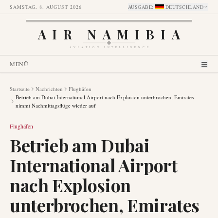
SAMSTAG, 8. AUGUST 2026
AUSGABE
:
DEUTSCHLAND
AIR NAMIBIA
AVIATION INTELLIGENCE
MENÜ
Startseite
Nachrichten
Flughäfen
Betrieb am Dubai International Airport nach Explosion unterbrochen, Emirates
nimmt Nachmittagsflüge wieder auf
Flughäfen
Betrieb am Dubai
International Airport
nach Explosion
unterbrochen, Emirates